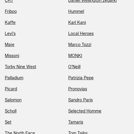
CR7
Daniel Wellington zegarki
Friboo
Hummel
Kaffe
Karl Kani
Levi's
Local Heroes
Maje
Marco Tozzi
Missoni
MONKI
Torby Nine West
O'Neill
Palladium
Patrizia Pepe
Picard
Pronovias
Salomon
Sandro Paris
Scholl
Selected Homme
Set
Tamaris
The North Face
Tom Tailor