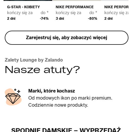
G-STAR - KOBIETY
NIKE PERFORMANCE
NIKE PERFOR
kończy się za
do *
kończy się za
do *
kończy się za
2 dni
-74%
3 dni
-80%
2 dni
Zarejestruj się, aby zobaczyć więcej
Zalety Lounge by Zalando
Nasze atuty?
Marki, które kochasz
Od modowych ikon po marki premium.
Codziennie nowe produkty.
SPODNIE DAMSKIE – WYPRZEDAŻ