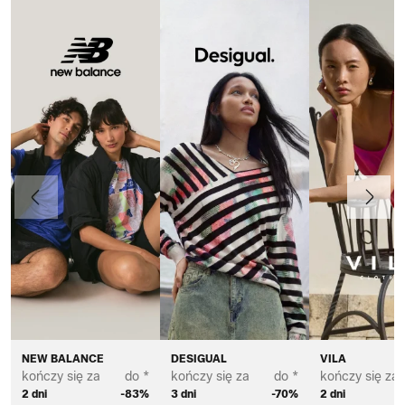
Poprzedni
Dalej
NEW BALANCE
DESIGUAL
VILA
kończy się za
do *
kończy się za
do *
kończy się za
2 dni
-83%
3 dni
-70%
2 dni