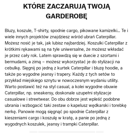
KTÓRE ZACZARUJĄ TWOJĄ
GARDEROBĘ
Bluzy, koszule, T-shirty, spodnie cargo, pikowane kamizelki… Te i
wiele innych projektów znajdziesz wśród ubrań Caterpillar.
Możesz nosić je tak, jak lubisz najbardziej. Koszulki Caterpillar z
krótkimi rękawami są na tyle uniwersalne, że możesz wkładać
je przez cały rok. Latem sprawdzą się w duecie z szortami i
bermudami, a zimą – możesz wykorzystać je do stylizacji na
cebulkę. Sięgnij po jedną z kurtek Caterpillar i bluzę hoodie, a
także po wygodne jeansy i trapery. Każdy z tych setów to
przykład miejskiego sznytu w nowoczesnym wydaniu utility.
Warto postawić też na styl casual, a kolei wygodne obuwie
Caterpillar, np. sneakersy, doskonale uzupełni stylizacje
casualowe i streetwear. Do obu dobrze jest wpleść podobne
ubrania i wzbogacić taki zestaw o kapelusz wędkarski i torebkę
nerkę. Panowie mogą sięgnąć po spodnie Caterpillar z
kieszeniami cargo i koszulę w kratę, a panie po jedną z
wygodnych koszulek, jeansy i trampki Caterpillar.