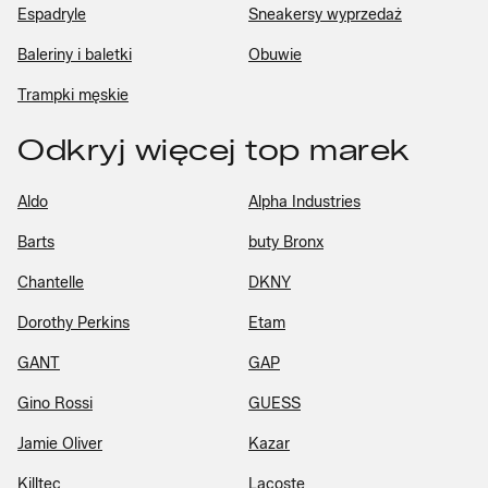
Espadryle
Sneakersy wyprzedaż
Baleriny i baletki
Obuwie
Trampki męskie
Odkryj więcej top marek
Aldo
Alpha Industries
Barts
buty Bronx
Chantelle
DKNY
Dorothy Perkins
Etam
GANT
GAP
Gino Rossi
GUESS
Jamie Oliver
Kazar
Killtec
Lacoste