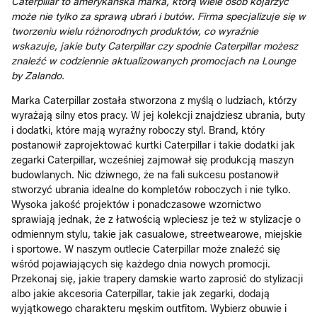
Caterpillar to amerykańska marka, którą wiele osób kojarzyć
może nie tylko za sprawą ubrań i butów. Firma specjalizuje się w
tworzeniu wielu różnorodnych produktów, co wyraźnie
wskazuje, jakie buty Caterpillar czy spodnie Caterpillar możesz
znaleźć w codziennie aktualizowanych promocjach na Lounge
by Zalando.
Marka Caterpillar została stworzona z myślą o ludziach, którzy
wyrażają silny etos pracy. W jej kolekcji znajdziesz ubrania, buty
i dodatki, które mają wyraźny roboczy styl. Brand, który
postanowił zaprojektować kurtki Caterpillar i takie dodatki jak
zegarki Caterpillar, wcześniej zajmował się produkcją maszyn
budowlanych. Nic dziwnego, że na fali sukcesu postanowił
stworzyć ubrania idealne do kompletów roboczych i nie tylko.
Wysoka jakość projektów i ponadczasowe wzornictwo
sprawiają jednak, że z łatwością wpleciesz je też w stylizacje o
odmiennym stylu, takie jak casualowe, streetwearowe, miejskie
i sportowe. W naszym outlecie Caterpillar może znaleźć się
wśród pojawiających się każdego dnia nowych promocji.
Przekonaj się, jakie trapery damskie warto zaprosić do stylizacji
albo jakie akcesoria Caterpillar, takie jak zegarki, dodają
wyjątkowego charakteru męskim outfitom. Wybierz obuwie i