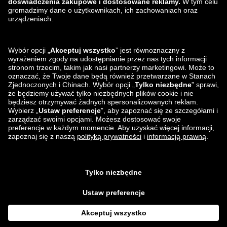
zalando-lounge.ro
zalando-lounge.hr
zalando-lounge.si
zalando-lounge.hu
zalando-lounge.lu
zalando-lounge.ee
zalando-lounge.lv
zalando-lounge.no
Znajdziesz nas
na
Facebook
Instagram
*W porównaniu z
sugerowaną ceną detaliczną
.