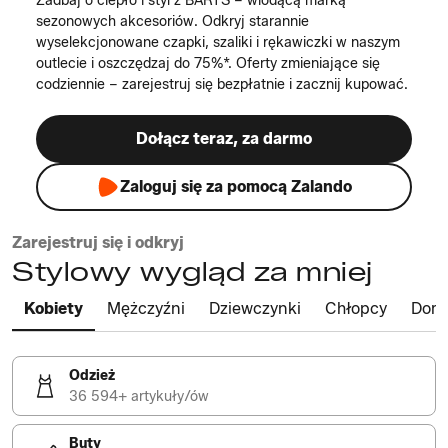
Zadbaj o ciepło i styl z BARTS – wiodącą marką
sezonowych akcesoriów. Odkryj starannie
wyselekcjonowane czapki, szaliki i rękawiczki w naszym
outlecie i oszczędzaj do 75%*. Oferty zmieniające się
codziennie – zarejestruj się bezpłatnie i zacznij kupować.
Dołącz teraz, za darmo
Zaloguj się za pomocą Zalando
Zarejestruj się i odkryj
Stylowy wygląd za mniej
Kobiety
Mężczyźni
Dziewczynki
Chłopcy
Dom
Odzież
36 594+ artykuły/ów
Buty