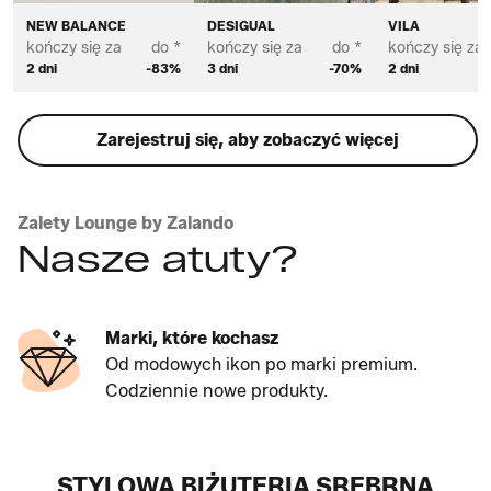
NEW BALANCE
DESIGUAL
VILA
kończy się za
do *
kończy się za
do *
kończy się za
2 dni
-83%
3 dni
-70%
2 dni
Zarejestruj się, aby zobaczyć więcej
Zalety Lounge by Zalando
Nasze atuty?
Marki, które kochasz
Od modowych ikon po marki premium.
Codziennie nowe produkty.
STYLOWA BIŻUTERIA SREBRNA