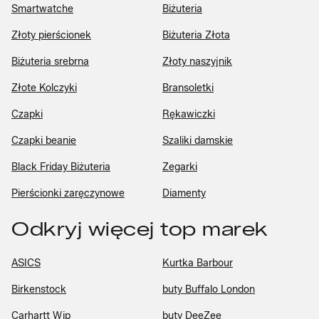
Smartwatche
Biżuteria
Złoty pierścionek
Biżuteria Złota
Biżuteria srebrna
Złoty naszyjnik
Złote Kolczyki
Bransoletki
Czapki
Rękawiczki
Czapki beanie
Szaliki damskie
Black Friday Biżuteria
Zegarki
Pierścionki zaręczynowe
Diamenty
Odkryj więcej top marek
ASICS
Kurtka Barbour
Birkenstock
buty Buffalo London
Carhartt Wip
buty DeeZee