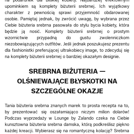
na podarunek dla bliskiej kobiety. Najbardziej efektownym
upominkiem są komplety biżuterii srebrnej. Ich wyjątkowy
charakter z pewnością sprawi przyjemność obdarowanej
osobie. Pamiętaj jednak, by zwrócić uwagę, by wybrana przez
Ciebie biżuteria srebrna pasowała do stylu bycia kobiety, która
będzie ją nosić. Komplety biżuterii srebrnej o prostym
wzornictwie przypadną do gustu zwolenniczkom
niezobowiązujących outfitów. Jeśli jednak poszukujesz prezentu
dla fashionistki preferującej ultrakobiecy image, to zdecyduj się
na komplety biżuterii srebrnej o bardziej okazałym designie.
SREBRNA BIŻUTERIA —
OLŚNIEWAJĄCE BŁYSKOTKI NA
SZCZEGÓLNE OKAZJE
Tania biżuteria srebrna znanych marek to prosta recepta na to,
by prezentować się oszałamiająco niczym milion dolarów!
Podczas wyprzedaży w Lounge by Zalando czeka na Ciebie
kunsztowna biżuteria srebrna damska, którą podkreślisz piękno
każdej kreacji. Wybierasz się na romantyczną kolację? Srebrna