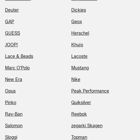
Deuter
Dickies
GAP
Geox
GUESS
Herschel
JOOP!
Khujo
Lace & Beads
Lacoste
Marc O'Polo
Mustang
New Era
Nike
Opus
Peak Performance
Pinko
Quiksilver
Ray-Ban
Reebok
Salomon
zegarki Skagen
Sloggi
Topman