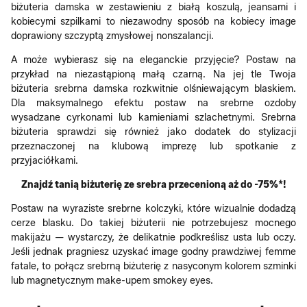
biżuteria damska w zestawieniu z białą koszulą, jeansami i
kobiecymi szpilkami to niezawodny sposób na kobiecy image
doprawiony szczyptą zmysłowej nonszalancji.
A może wybierasz się na eleganckie przyjęcie? Postaw na
przykład na niezastąpioną małą czarną. Na jej tle Twoja
biżuteria srebrna damska rozkwitnie olśniewającym blaskiem.
Dla maksymalnego efektu postaw na srebrne ozdoby
wysadzane cyrkonami lub kamieniami szlachetnymi. Srebrna
biżuteria sprawdzi się również jako dodatek do stylizacji
przeznaczonej na klubową imprezę lub spotkanie z
przyjaciółkami.
Znajdź tanią biżuterię ze srebra przecenioną aż do -75%*!
Postaw na wyraziste srebrne kolczyki, które wizualnie dodadzą
cerze blasku. Do takiej biżuterii nie potrzebujesz mocnego
makijażu — wystarczy, że delikatnie podkreślisz usta lub oczy.
Jeśli jednak pragniesz uzyskać image godny prawdziwej femme
fatale, to połącz srebrną biżuterię z nasyconym kolorem szminki
lub magnetycznym make-upem smokey eyes.