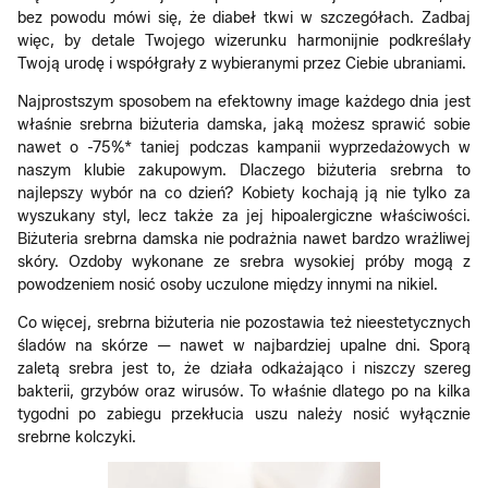
bez powodu mówi się, że diabeł tkwi w szczegółach. Zadbaj
więc, by detale Twojego wizerunku harmonijnie podkreślały
Twoją urodę i współgrały z wybieranymi przez Ciebie ubraniami.
Najprostszym sposobem na efektowny image każdego dnia jest
właśnie srebrna biżuteria damska, jaką możesz sprawić sobie
nawet o -75%* taniej podczas kampanii wyprzedażowych w
naszym klubie zakupowym. Dlaczego biżuteria srebrna to
najlepszy wybór na co dzień? Kobiety kochają ją nie tylko za
wyszukany styl, lecz także za jej hipoalergiczne właściwości.
Biżuteria srebrna damska nie podrażnia nawet bardzo wrażliwej
skóry. Ozdoby wykonane ze srebra wysokiej próby mogą z
powodzeniem nosić osoby uczulone między innymi na nikiel.
Co więcej, srebrna biżuteria nie pozostawia też nieestetycznych
śladów na skórze — nawet w najbardziej upalne dni. Sporą
zaletą srebra jest to, że działa odkażająco i niszczy szereg
bakterii, grzybów oraz wirusów. To właśnie dlatego po na kilka
tygodni po zabiegu przekłucia uszu należy nosić wyłącznie
srebrne kolczyki.