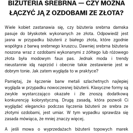
BIŻUTERIA SREBRNA — CZY MOŻNA
ŁĄCZYĆ JĄ Z OZDOBAMI ZE ZŁOTA?
Wiele kobiet zastanawia się, czy biżuteria srebrna damska
pasuje do błyskotek wykonanych ze złota. Odpowiedź jest
jasna w przypadku biżuterii z białego złota, które zgodnie
współgra z barwą srebrnego kruszcu. Dawniej srebrna biżuteria
noszona wraz z ozdobami wykonanymi z żółtego lub różowego
złota była modowym faux pas. Jednak moda i trendy
nieustannie idą naprzód i obecnie takie zestawienie jest w
dobrym tonie. Jak zatem wygląda to w praktyce?
Pamiętaj, że łączenie barw metali szlachetnych najlepiej
wygląda w przypadku nowoczesnej biżuterii. Klasyczne formy są
zwykle wystarczająco okazałe i źle znoszą dodatkową
konkurencję kolorystyczną. Drugą zasadą, która pozwoli Ci
wyglądać elegancko podczas łączenia biżuterii ze srebra ze
złotymi ozdobami, jest umiar. W tym wypadku sprawdza się
zasada mówiąca, że mniej znaczy więcej.
A jeśli mowa o wyprzedażach biżuterii topowych marek