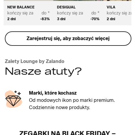
NEW BALANCE
DESIGUAL
VILA
kończy się za
do *
kończy się za
do *
kończy się za
2 dni
-83%
3 dni
-70%
2 dni
Zarejestruj się, aby zobaczyć więcej
Zalety Lounge by Zalando
Nasze atuty?
Marki, które kochasz
Od modowych ikon po marki premium.
Codziennie nowe produkty.
ZEGARKI NA BLACK FRIDAY –