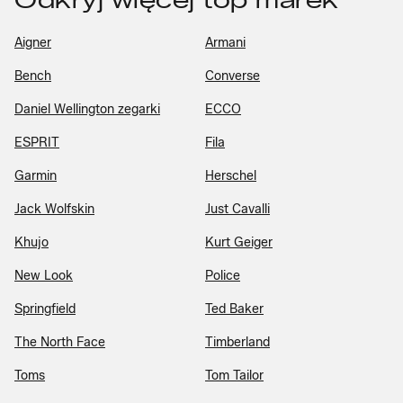
Aigner
Armani
Bench
Converse
Daniel Wellington zegarki
ECCO
ESPRIT
Fila
Garmin
Herschel
Jack Wolfskin
Just Cavalli
Khujo
Kurt Geiger
New Look
Police
Springfield
Ted Baker
The North Face
Timberland
Toms
Tom Tailor