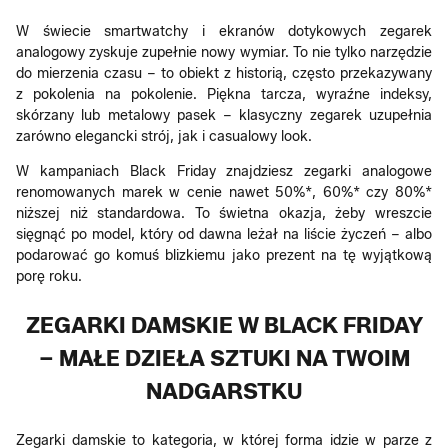
W świecie smartwatchy i ekranów dotykowych zegarek
analogowy zyskuje zupełnie nowy wymiar. To nie tylko narzędzie
do mierzenia czasu – to obiekt z historią, często przekazywany
z pokolenia na pokolenie. Piękna tarcza, wyraźne indeksy,
skórzany lub metalowy pasek – klasyczny zegarek uzupełnia
zarówno elegancki strój, jak i casualowy look.
W kampaniach Black Friday znajdziesz zegarki analogowe
renomowanych marek w cenie nawet 50%*, 60%* czy 80%*
niższej niż standardowa. To świetna okazja, żeby wreszcie
sięgnąć po model, który od dawna leżał na liście życzeń – albo
podarować go komuś blizkiemu jako prezent na tę wyjątkową
porę roku.
ZEGARKI DAMSKIE W BLACK FRIDAY
– MAŁE DZIEŁA SZTUKI NA TWOIM
NADGARSTKU
Zegarki damskie to kategoria, w której forma idzie w parze z