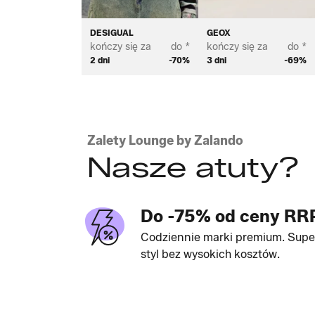
DESIGUAL
GEOX
kończy się za
do *
kończy się za
do *
2 dni
-70%
3 dni
-69%
Zalety Lounge by Zalando
Nasze atuty?
Do -75% od ceny RR
Codziennie marki premium. Supe
styl bez wysokich kosztów.