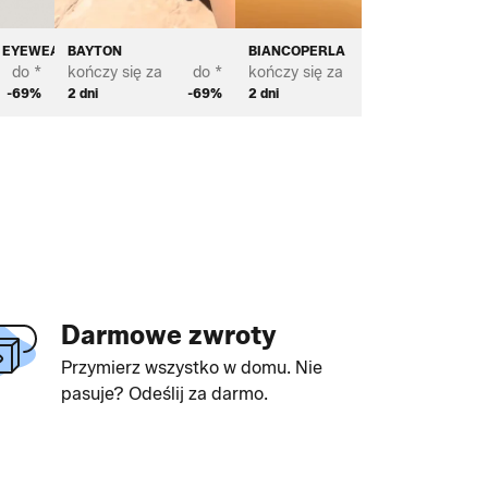
T EYEWEAR
BAYTON
BIANCOPERLA
BROSTE
do *
kończy się za
do *
kończy się za
do *
kończy s
-69%
2 dni
-69%
2 dni
-70%
3 dni
Darmowe zwroty
Przymierz wszystko w domu. Nie
pasuje? Odeślij za darmo.