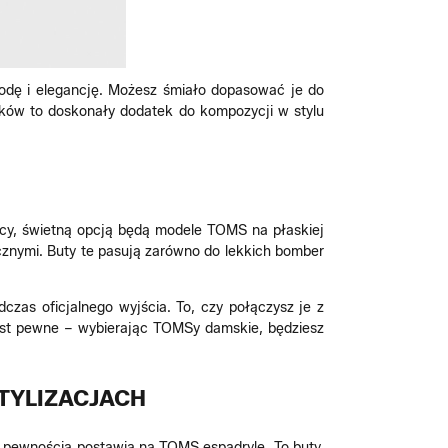
odę i elegancję. Możesz śmiało dopasować je do
ków to doskonały dodatek do kompozycji w stylu
acy, świetną opcją będą modele TOMS na płaskiej
znymi. Buty te pasują zarówno do lekkich bomber
czas oficjalnego wyjścia. To, czy połączysz je z
iast pewne – wybierając TOMSy damskie, będziesz
STYLIZACJACH
z pewnością postawią na TOMS espadryle. To buty,