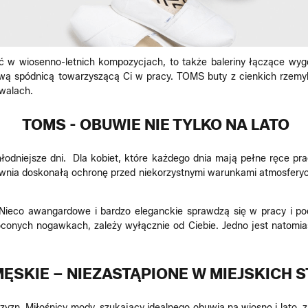
 w wiosenno-letnich kompozycjach, to także baleriny łączące wyg
wą spódnicą towarzyszącą Ci w pracy. TOMS buty z cienkich rzemy
iwalach.
TOMS - OBUWIE NIE TYLKO NA LATO
łodniejsze dni. Dla kobiet, które każdego dnia mają pełne ręce pr
wnia doskonałą ochronę przed niekorzystnymi warunkami atmosferyc
Nieco awangardowe i bardzo eleganckie sprawdzą się w pracy i pod
róconych nogawkach, zależy wyłącznie od Ciebie. Jedno jest natom
ĘSKIE – NIEZASTĄPIONE W MIEJSKICH 
zyzn. Miłośnicy mody, szukający idealnego obuwia na wiosnę i lato, 