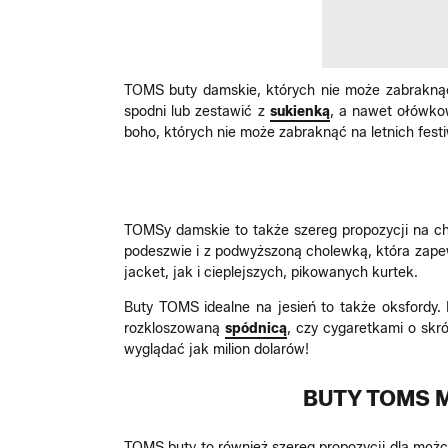
TOMS buty damskie, których nie może zabraknąć
spodni lub zestawić z
sukienką
, a nawet ołówko
boho, których nie może zabraknąć na letnich fest
TOMSy damskie to także szereg propozycji na ch
podeszwie i z podwyższoną cholewką, która zape
jacket, jak i cieplejszych, pikowanych kurtek.
Buty TOMS idealne na jesień to także oksfordy. 
rozkloszowaną
spódnicą
, czy cygaretkami o sk
wyglądać jak milion dolarów!
BUTY TOMS M
TOMS buty to również szereg propozycji dla mężc