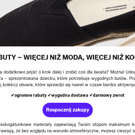
BUTY – WIĘCEJ NIŻ MODA, WIĘCEJ NIŻ K
 dodatkowo pójść o krok dalej i zrobić coś dla świata? Można! Udow
ra – sprezentowana dziecku, które potrzebuje wygodnych butów. Pra
 kolekcji obuwie, które sprawdzi się nawet w czasie bardzo aktywnyc
✔ogromne rabaty ✔wygodna dostawa ✔darmowy zwrot
Rospocznij zakupy
wysokogatunkowe materiały zapewniają Twoim stopom maksimum k
rawiają, że bez względu na warunki atmosferyczne, możesz cieszyć s