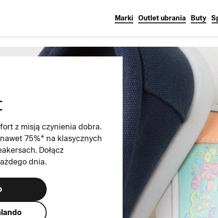
Marki
Outlet ubrania
Buty
S
t
rt z misją czynienia dobra.
 nawet 75%* na klasycznych
eakersach. Dołącz
każdego dnia.
o
alando