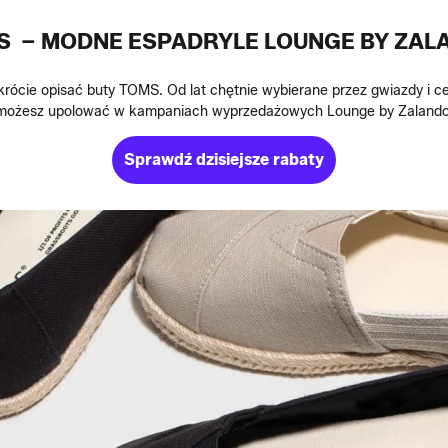
S – MODNE ESPADRYLE LOUNGE BY ZAL
ócie opisać buty TOMS. Od lat chętnie wybierane przez gwiazdy i c
możesz upolować w kampaniach wyprzedażowych Lounge by Zalando
Sprawdź dzisiejsze rabaty