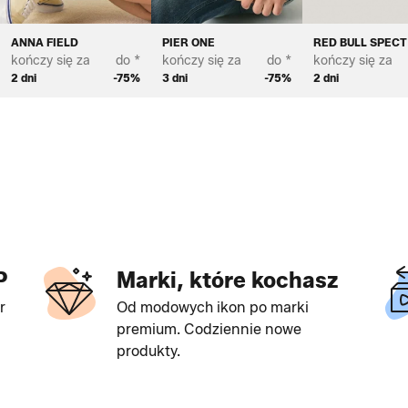
ANNA FIELD
PIER ONE
RED BULL SPEC
kończy się za
do *
kończy się za
do *
kończy się za
2 dni
-75%
3 dni
-75%
2 dni
P
Marki, które kochasz
r
Od modowych ikon po marki
premium. Codziennie nowe
produkty.