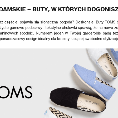
DAMSKIE – BUTY, W KTÓRYCH DOGONIS
raz częściej pojawia się słoneczna pogoda? Doskonale! Buty TOMS 
ste gumowe podeszwy i tekstylne cholewki sprawią, że na nowo zde
dzianinowych spódnic. Numerem jeden w Twojej garderobie będą te
ponadczasowy design idealny dla kobiety lubiącej swobodne stylizacj