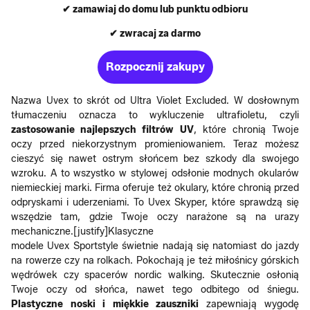
✔ zamawiaj do domu lub punktu odbioru
✔ zwracaj za darmo
Rozpocznij zakupy
Nazwa Uvex to skrót od Ultra Violet Excluded. W dosłownym
tłumaczeniu oznacza to wykluczenie ultrafioletu, czyli
zastosowanie najlepszych filtrów UV
, które chronią Twoje
oczy przed niekorzystnym promieniowaniem. Teraz możesz
cieszyć się nawet ostrym słońcem bez szkody dla swojego
wzroku. A to wszystko w stylowej odsłonie modnych okularów
niemieckiej marki. Firma oferuje też okulary, które chronią przed
odpryskami i uderzeniami. To Uvex Skyper, które sprawdzą się
wszędzie tam, gdzie Twoje oczy narażone są na urazy
mechaniczne.[justify]Klasyczne
modele Uvex Sportstyle świetnie nadają się natomiast do jazdy
na rowerze czy na rolkach. Pokochają je też miłośnicy górskich
wędrówek czy spacerów nordic walking. Skutecznie osłonią
Twoje oczy od słońca, nawet tego odbitego od śniegu.
Plastyczne noski i miękkie zauszniki
zapewniają wygodę