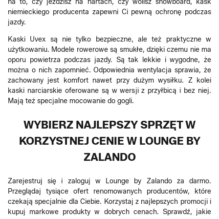
na to, czy jeździsz na nartach, czy wolisz snowboard, kask
niemieckiego producenta zapewni Ci pewną ochronę podczas
jazdy.
Kaski Uvex są nie tylko bezpieczne, ale też praktyczne w
użytkowaniu. Modele rowerowe są smukłe, dzięki czemu nie ma
oporu powietrza podczas jazdy. Są tak lekkie i wygodne, że
można o nich zapomnieć. Odpowiednia wentylacja sprawia, że
zachowany jest komfort nawet przy dużym wysiłku. Z kolei
kaski narciarskie oferowane są w wersji z przyłbicą i bez niej.
Mają też specjalne mocowanie do gogli.
WYBIERZ NAJLEPSZY SPRZĘT W
KORZYSTNEJ CENIE W LOUNGE BY
ZALANDO
Zarejestruj się i zaloguj w Lounge by Zalando za darmo.
Przeglądaj tysiące ofert renomowanych producentów, które
czekają specjalnie dla Ciebie. Korzystaj z najlepszych promocji i
kupuj markowe produkty w dobrych cenach. Sprawdź, jakie