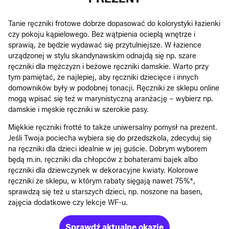
Tanie ręczniki frotowe dobrze dopasować do kolorystyki łazienki
czy pokoju kąpielowego. Bez wątpienia ocieplą wnętrze i
sprawią, że będzie wydawać się przytulniejsze. W łazience
urządzonej w stylu skandynawskim odnajdą się np. szare
ręczniki dla mężczyzn i beżowe ręczniki damskie. Warto przy
tym pamiętać, że najlepiej, aby ręczniki dziecięce i innych
domowników były w podobnej tonacji. Ręczniki ze sklepu online
mogą wpisać się też w marynistyczną aranżację – wybierz np.
damskie i męskie ręczniki w szerokie pasy.
Miękkie ręczniki frotté to także uniwersalny pomysł na prezent.
Jeśli Twoja pociecha wybiera się do przedszkola, zdecyduj się
na ręczniki dla dzieci idealnie w jej guście. Dobrym wyborem
będą m.in. ręczniki dla chłopców z bohaterami bajek albo
ręczniki dla dziewczynek w dekoracyjne kwiaty. Kolorowe
ręczniki ze sklepu, w którym rabaty sięgają nawet 75%*,
sprawdzą się też u starszych dzieci, np. noszone na basen,
zajęcia dodatkowe czy lekcje WF-u.
Sprawdź aktualne okazje