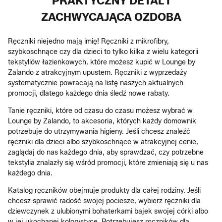
PRAKTYCZNY DETAL I
ZACHWYCAJĄCA OZDOBA
Ręczniki niejedno mają imię! Ręczniki z mikrofibry,
szybkoschnące czy dla dzieci to tylko kilka z wielu kategorii
tekstyliów łazienkowych, które możesz kupić w Lounge by
Zalando z atrakcyjnym upustem. Ręczniki z wyprzedaży
systematycznie powracają na listę naszych aktualnych
promocji, dlatego każdego dnia śledź nowe rabaty.
Tanie ręczniki, które od czasu do czasu możesz wybrać w
Lounge by Zalando, to akcesoria, których każdy domownik
potrzebuje do utrzymywania higieny. Jeśli chcesz znaleźć
ręczniki dla dzieci albo szybkoschnące w atrakcyjnej cenie,
zaglądaj do nas każdego dnia, aby sprawdzać, czy potrzebne
tekstylia znalazły się wśród promocji, które zmieniają się u nas
każdego dnia.
Katalog ręczników obejmuje produkty dla całej rodziny. Jeśli
chcesz sprawić radość swojej pociesze, wybierz ręczniki dla
dziewczynek z ulubionymi bohaterkami bajek swojej córki albo
w jej ukochanej kolorystyce. Potrzebujesz ręczników dla