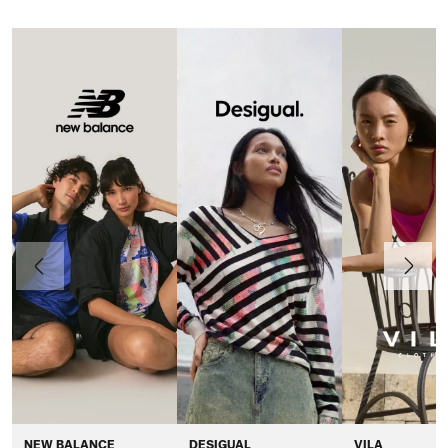
Poprzedni
Dalej
NEW BALANCE
DESIGUAL
VILA