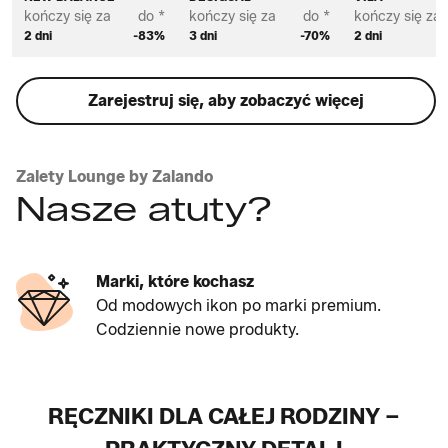
kończy się za
do *
kończy się za
do *
kończy się za
2 dni
-83%
3 dni
-70%
2 dni
Zarejestruj się, aby zobaczyć więcej
Zalety Lounge by Zalando
Nasze atuty?
Marki, które kochasz
Od modowych ikon po marki premium.
Codziennie nowe produkty.
RĘCZNIKI DLA CAŁEJ RODZINY –