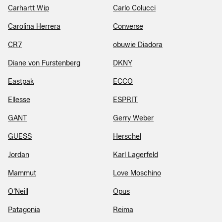
Carhartt Wip
Carlo Colucci
Carolina Herrera
Converse
CR7
obuwie Diadora
Diane von Furstenberg
DKNY
Eastpak
ECCO
Ellesse
ESPRIT
GANT
Gerry Weber
GUESS
Herschel
Jordan
Karl Lagerfeld
Mammut
Love Moschino
O'Neill
Opus
Patagonia
Reima