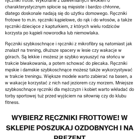
ręczniki frotté. Wykonane z bawełnianych włókien o
charakterystycznym splocie są mięsiste i bardzo chłonne,
dlatego doskonale nadają się do użytku domowego. Ręczniki
frotowe to m.in. ręczniki kąpielowe, do rąk i do włosów, a także
ręczniki dziecięce z kapturkiem, z których wielu rodziców
korzysta po kąpieli noworodka lub niemowlaka.
Ręczniki szybkoschnące i ręczniki z mikrofibry są natomiast jak
znalazł na trening, dłuższe spacery w lesie czy wakacje w
górach. Są lekkie i możesz je szybko wysuszyć na słońcu w
trakcie biwakowania, a potem schować do plecaka. Ręczniki
męskie i damskie szybkoschnące możesz także wykorzystywać
w trakcie treningu. Większe modele warto zabierać na basen, a
w wakacje korzystać z nich nad jeziorem czy morzem. Mniejsze
szybkoschnące ręczniki dla mężczyzn i kobiet warto wkładać do
torby sportowej tuż przed wyjściem na siłownię czy do klubu
fitness.
WYBIERZ RĘCZNIKI FROTTOWE! W
SKLEPIE POSZUKAJ OZDOBNYCH I NA
PREZENT