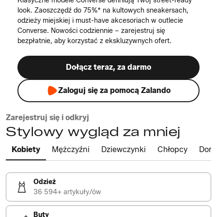
Klasyczne modele Converse definiują Twój street-ready
look. Zaoszczędź do 75%* na kultowych sneakersach,
odzieży miejskiej i must-have akcesoriach w outlecie
Converse. Nowości codziennie – zarejestruj się
bezpłatnie, aby korzystać z ekskluzywnych ofert.
Dołącz teraz, za darmo
Zaloguj się za pomocą Zalando
Zarejestruj się i odkryj
Stylowy wygląd za mniej
Kobiety
Mężczyźni
Dziewczynki
Chłopcy
Dom
Odzież
36 594+ artykuły/ów
Buty