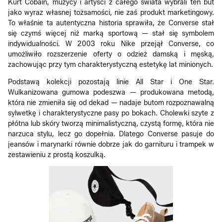
Kurt Cobain, muzycy i artyści z całego świata wybrali ten but
jako wyraz własnej tożsamości, nie zaś produkt marketingowy.
To właśnie ta autentyczna historia sprawiła, że Converse stał
się czymś więcej niż marką sportową — stał się symbolem
indywidualności. W 2003 roku Nike przejął Converse, co
umożliwiło rozszerzenie oferty o odzież damską i męską,
zachowując przy tym charakterystyczną estetykę lat minionych.
Podstawą kolekcji pozostają linie All Star i One Star.
Wulkanizowana gumowa podeszwa — produkowana metodą,
która nie zmieniła się od dekad — nadaje butom rozpoznawalną
sylwetkę i charakterystyczne pasy po bokach. Cholewki szyte z
płótna lub skóry tworzą minimalistyczną, czystą formę, która nie
narzuca stylu, lecz go dopełnia. Dlatego Converse pasuje do
jeansów i marynarki równie dobrze jak do garnituru i trampek w
zestawieniu z prostą koszulką.