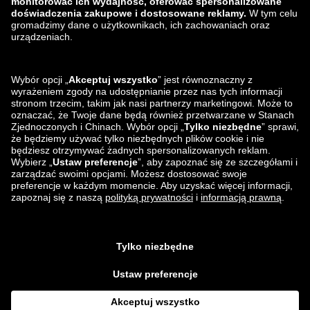
zalando-lounge.lt
zalando-lounge.sk
zalando-lounge.ro
zalando-lounge.hr
zalando-lounge.si
zalando-lounge.hu
zalando-lounge.lu
zalando-lounge.ee
zalando-lounge.lv
zalando-lounge.no
Znajdziesz nas
na
Facebook
Instagram
*W porównaniu z
sugerowaną ceną detaliczną
.