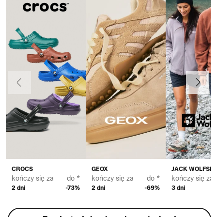
Poprzedni
Dalej
CROCS
GEOX
JACK WOLFSKI
kończy się za
do *
kończy się za
do *
kończy się za
2 dni
-73%
2 dni
-69%
3 dni