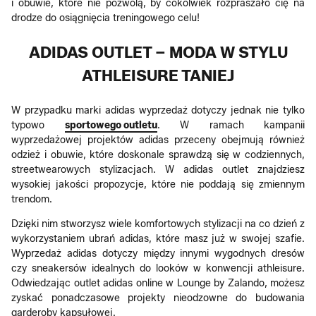
i obuwie, które nie pozwolą, by cokolwiek rozpraszało cię na
drodze do osiągnięcia treningowego celu!
ADIDAS OUTLET – MODA W STYLU
ATHLEISURE TANIEJ
W przypadku marki adidas wyprzedaż dotyczy jednak nie tylko
typowo
sportowego outletu
. W ramach kampanii
wyprzedażowej projektów adidas przeceny obejmują również
odzież i obuwie, które doskonale sprawdzą się w codziennych,
streetwearowych stylizacjach. W adidas outlet znajdziesz
wysokiej jakości propozycje, które nie poddają się zmiennym
trendom.
Dzięki nim stworzysz wiele komfortowych stylizacji na co dzień z
wykorzystaniem ubrań adidas, które masz już w swojej szafie.
Wyprzedaż adidas dotyczy między innymi wygodnych dresów
czy sneakersów idealnych do looków w konwencji athleisure.
Odwiedzając outlet adidas online w Lounge by Zalando, możesz
zyskać ponadczasowe projekty nieodzowne do budowania
garderoby kapsułowej.