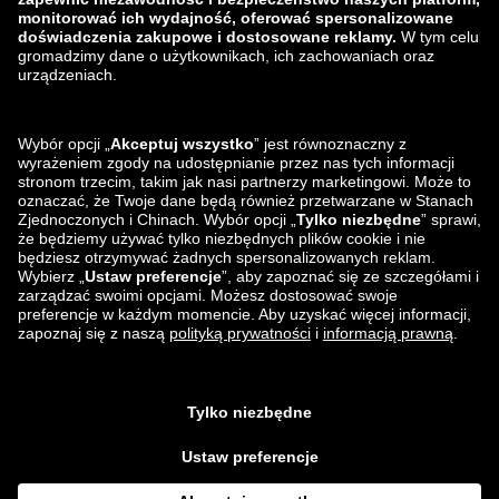
zalando-lounge.lt
zalando-lounge.sk
zalando-lounge.ro
zalando-lounge.hr
zalando-lounge.si
zalando-lounge.hu
zalando-lounge.lu
zalando-lounge.ee
zalando-lounge.lv
zalando-lounge.no
Znajdziesz nas
na
Facebook
Instagram
*W porównaniu z
sugerowaną ceną detaliczną
.