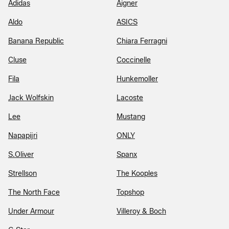
Adidas
Aigner
Aldo
ASICS
Banana Republic
Chiara Ferragni
Cluse
Coccinelle
Fila
Hunkemoller
Jack Wolfskin
Lacoste
Lee
Mustang
Napapijri
ONLY
S.Oliver
Spanx
Strellson
The Kooples
The North Face
Topshop
Under Armour
Villeroy & Boch