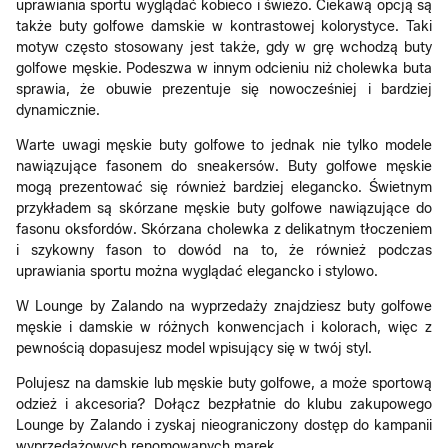
uprawiania sportu wyglądać kobieco i świeżo. Ciekawą opcją są
także buty golfowe damskie w kontrastowej kolorystyce. Taki
motyw często stosowany jest także, gdy w grę wchodzą buty
golfowe męskie. Podeszwa w innym odcieniu niż cholewka buta
sprawia, że obuwie prezentuje się nowocześniej i bardziej
dynamicznie.
Warte uwagi męskie buty golfowe to jednak nie tylko modele
nawiązujące fasonem do sneakersów. Buty golfowe męskie
mogą prezentować się również bardziej elegancko. Świetnym
przykładem są skórzane męskie buty golfowe nawiązujące do
fasonu oksfordów. Skórzana cholewka z delikatnym tłoczeniem
i szykowny fason to dowód na to, że również podczas
uprawiania sportu można wyglądać elegancko i stylowo.
W Lounge by Zalando na wyprzedaży znajdziesz buty golfowe
męskie i damskie w różnych konwencjach i kolorach, więc z
pewnością dopasujesz model wpisujący się w twój styl.
Polujesz na damskie lub męskie buty golfowe, a może sportową
odzież i akcesoria? Dołącz bezpłatnie do klubu zakupowego
Lounge by Zalando i zyskaj nieograniczony dostęp do kampanii
wyprzedażowych renomowanych marek.