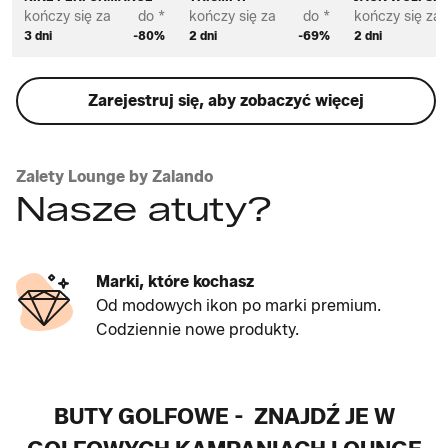
kończy się za
do *
kończy się za
do *
kończy się za
3 dni
-80%
2 dni
-69%
2 dni
Zarejestruj się, aby zobaczyć więcej
Zalety Lounge by Zalando
Nasze atuty?
Marki, które kochasz
Od modowych ikon po marki premium.
Codziennie nowe produkty.
BUTY GOLFOWE - ZNAJDŹ JE W