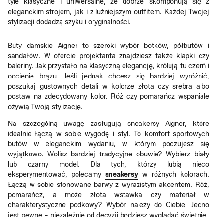
tyle klasyczne i uniwersalne, że dobrze skomponują się z
eleganckim strojem, jak i z luźniejszym outfitem. Każdej Twojej
stylizacji dodadzą szyku i oryginalności.
Buty damskie Aigner to szeroki wybór botków, półbutów i
sandałów. W ofercie projektanta znajdziesz także klapki czy
baleriny. Jak przystało na klasyczną elegancję, królują tu czerń i
odcienie brązu. Jeśli jednak chcesz się bardziej wyróżnić,
poszukaj gustownych detali w kolorze złota czy srebra albo
postaw na zdecydowany kolor. Róż czy pomarańcz wspaniale
ożywią Twoją stylizację.
Na szczególną uwagę zasługują sneakersy Aigner, które
idealnie łączą w sobie wygodę i styl. To komfort sportowych
butów w eleganckim wydaniu, w którym poczujesz się
wyjątkowo. Wolisz bardziej tradycyjne obuwie? Wybierz biały
lub czarny model. Dla tych, którzy lubią nieco
eksperymentować, polecamy
sneakersy
w różnych kolorach.
Łączą w sobie stonowane barwy z wyrazistym akcentem. Róż,
pomarańcz, a może złota wstawka czy materiał w
charakterystyczne podkowy? Wybór należy do Ciebie. Jedno
jest pewne – niezależnie od decyzji będziesz wyglądać świetnie.