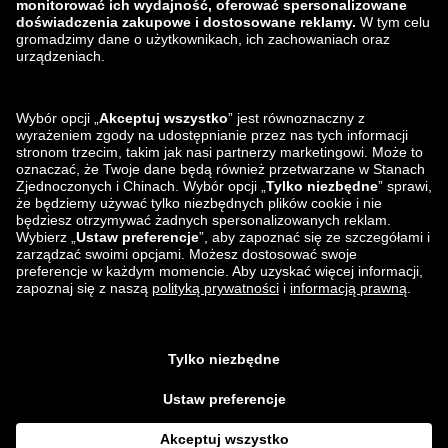
zalando-lounge.lt
zalando-lounge.sk
zalando-lounge.ro
zalando-lounge.hr
zalando-lounge.si
zalando-lounge.hu
zalando-lounge.lu
zalando-lounge.ee
zalando-lounge.lv
zalando-lounge.no
Znajdziesz nas
na
Facebook
Instagram
*W porównaniu z
sugerowaną ceną detaliczną
.