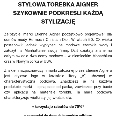
STYLOWA TOREBKA AIGNER
SZYKOWNIE PODKREŚLI KAŻDĄ
STYLIZACJĘ
Założyciel marki Etienne Aigner początkowo projektował dla
domów mody Hermes i Christian Dior. W latach 50. XX wieku
postanowił jednak wypłynąć na modowe szerokie wody i
założył na Manhattanie swoją firmę. Dziś działają znane na
całym świecie dwa domy modowe – w niemieckim Monachium
oraz w Nowym Jorku w USA.
Znakiem rozpoznawczym marki założonej przez Etienne Aignera
jest stylowe logo w kształcie litery „A”, ułożonej w
charakterystyczną podkowę. Znajdziesz je na każdym
produkcie marki – sprzączce od paska, zawieszce przy bucie
czy aplikacji na materiale torebki. Ta mała podkowa
charakteryzuje wielki styl jej właściciela.
♦ korzystaj z rabatów do 75%*
♦ zamawiaj do domu lub punktu odbioru