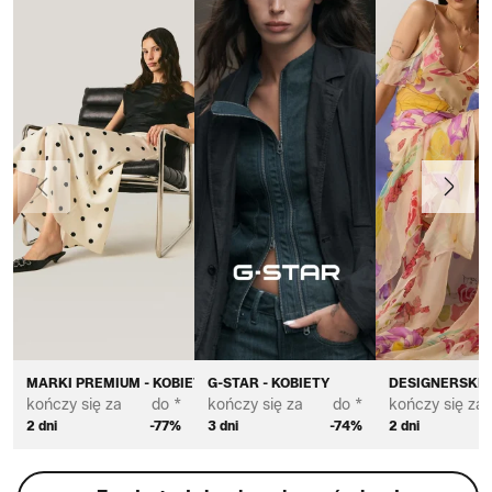
Poprzedni
Dalej
MARKI PREMIUM - KOBIETA
G-STAR - KOBIETY
DESIGNERSKIE
kończy się za
do *
kończy się za
do *
kończy się za
2 dni
-77%
3 dni
-74%
2 dni