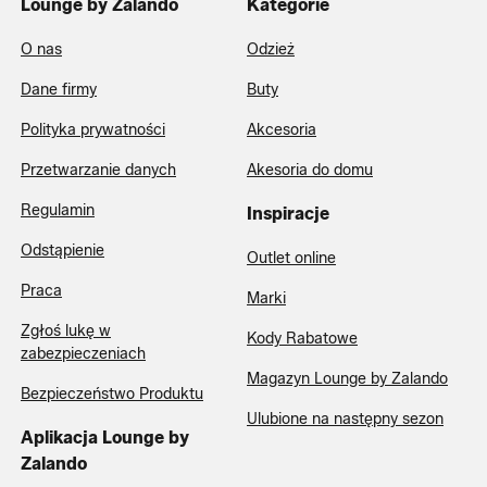
Lounge by Zalando
Kategorie
O nas
Odzież
Dane firmy
Buty
Polityka prywatności
Akcesoria
Przetwarzanie danych
Akesoria do domu
Regulamin
Inspiracje
Odstąpienie
Outlet online
Praca
Marki
Zgłoś lukę w
Kody Rabatowe
zabezpieczeniach
Magazyn Lounge by Zalando
Bezpieczeństwo Produktu
Ulubione na następny sezon
Aplikacja Lounge by
Zalando