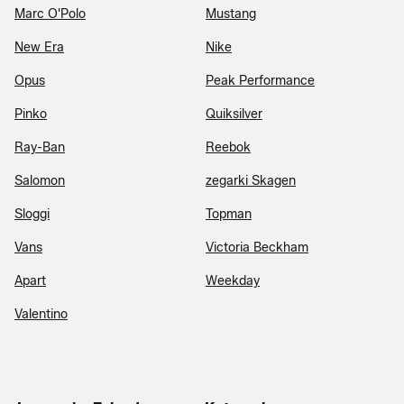
Marc O'Polo
Mustang
New Era
Nike
Opus
Peak Performance
Pinko
Quiksilver
Ray-Ban
Reebok
Salomon
zegarki Skagen
Sloggi
Topman
Vans
Victoria Beckham
Apart
Weekday
Valentino