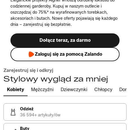
Eleganckie projekty Aigner wnoszą odrobinę luksusu do
codziennej garderoby. Kupuj w naszym outlecie i
oszczędzaj do 75%* na wyrafinowanych torebkach,
akcesoriach i butach. Nowe oferty pojawiają się każdego
dnia – zarejestruj się bezpłatnie.
Dołącz teraz, za darmo
Zaloguj się za pomocą Zalando
Zarejestruj się i odkryj
Stylowy wygląd za mniej
Kobiety
Mężczyźni
Dziewczynki
Chłopcy
Dom
Odzież
36 594+ artykuły/ów
Buty