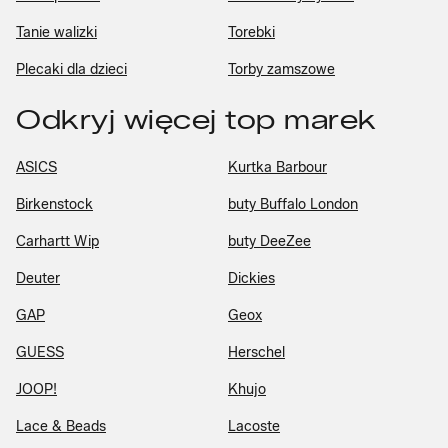
Tanie walizki
Torebki
Plecaki dla dzieci
Torby zamszowe
Odkryj więcej top marek
ASICS
Kurtka Barbour
Birkenstock
buty Buffalo London
Carhartt Wip
buty DeeZee
Deuter
Dickies
GAP
Geox
GUESS
Herschel
JOOP!
Khujo
Lace & Beads
Lacoste