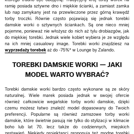
ramię posiada sztywne dno i miękkie ścianki, a zamiast zamka
lub nap zamykany jest na przewleczone przez górną krawędź
torby troczki. Równie często pojawiają się jednak torebki
damskie worki o sztywnych ściankach. Są one nieco mniej
pojemne, ponieważ nie włożysz do nich aż tylu drobiazgów, jak
do miękkiej torebki. Jednak wiele kobiet wybiera je ze względu
na ich mniej casualowy image. Torebki worki znajdziesz na
wyprzedaży torebek
aż do -75%* w Lounge by Zalando.
TOREBKI DAMSKIE WORKI — JAKI
MODEL WARTO WYBRAĆ?
Torebki damskie worki bardzo często wykonane są ze skóry
naturalnej. Wiele marek posiada jednak w swojej ofercie
również całkowicie wegańskie torby worki damskie, dzięki
czemu możesz łatwo znaleźć model dopasowany do Twoich
preferencji. Popularne są również zamszowe torby worki
damskie, które świetnie pasują nie tylko do stylizacji w klimacie
boho lub lat 70. lecz także do codziennych, miejskich
zestawień. Niekiedy projektanci proponują też modne torebki