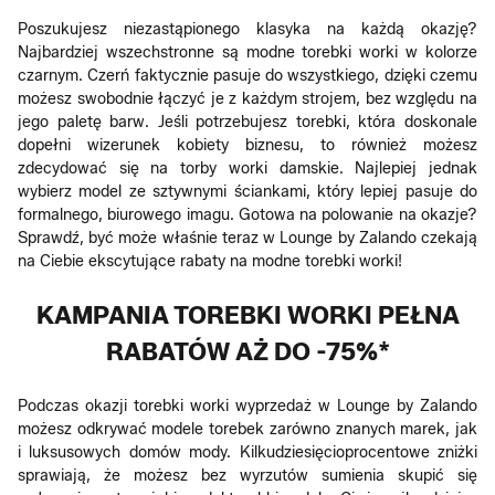
Poszukujesz niezastąpionego klasyka na każdą okazję?
Najbardziej wszechstronne są modne torebki worki w kolorze
czarnym. Czerń faktycznie pasuje do wszystkiego, dzięki czemu
możesz swobodnie łączyć je z każdym strojem, bez względu na
jego paletę barw. Jeśli potrzebujesz torebki, która doskonale
dopełni wizerunek kobiety biznesu, to również możesz
zdecydować się na torby worki damskie. Najlepiej jednak
wybierz model ze sztywnymi ściankami, który lepiej pasuje do
formalnego, biurowego imagu. Gotowa na polowanie na okazje?
Sprawdź, być może właśnie teraz w Lounge by Zalando czekają
na Ciebie ekscytujące rabaty na modne torebki worki!
KAMPANIA TOREBKI WORKI PEŁNA
RABATÓW AŻ DO -75%*
Podczas okazji torebki worki wyprzedaż w Lounge by Zalando
możesz odkrywać modele torebek zarówno znanych marek, jak
i luksusowych domów mody. Kilkudziesięcioprocentowe zniżki
sprawiają, że możesz bez wyrzutów sumienia skupić się