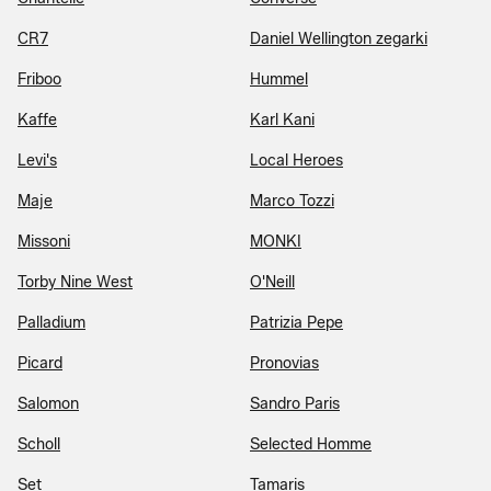
CR7
Daniel Wellington zegarki
Friboo
Hummel
Kaffe
Karl Kani
Levi's
Local Heroes
Maje
Marco Tozzi
Missoni
MONKI
Torby Nine West
O'Neill
Palladium
Patrizia Pepe
Picard
Pronovias
Salomon
Sandro Paris
Scholl
Selected Homme
Set
Tamaris