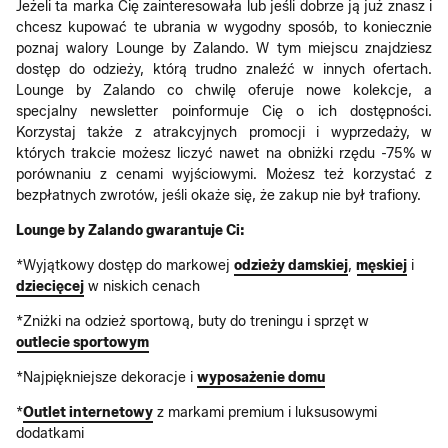
Jeżeli ta marka Cię zainteresowała lub jeśli dobrze ją już znasz i
chcesz kupować te ubrania w wygodny sposób, to koniecznie
poznaj walory Lounge by Zalando. W tym miejscu znajdziesz
dostęp do odzieży, którą trudno znaleźć w innych ofertach.
Lounge by Zalando co chwilę oferuje nowe kolekcje, a
specjalny newsletter poinformuje Cię o ich dostępności.
Korzystaj także z atrakcyjnych promocji i wyprzedaży, w
których trakcie możesz liczyć nawet na obniżki rzędu -75% w
porównaniu z cenami wyjściowymi. Możesz też korzystać z
bezpłatnych zwrotów, jeśli okaże się, że zakup nie był trafiony.
Lounge by Zalando gwarantuje Ci:
*Wyjątkowy dostęp do markowej
odzieży damskiej
,
męskiej
i
dziecięcej
w niskich cenach
*Zniżki na odzież sportową, buty do treningu i sprzęt w
outlecie sportowym
*Najpiękniejsze dekoracje i
wyposażenie domu
*
Outlet internetowy
z markami premium i luksusowymi
dodatkami