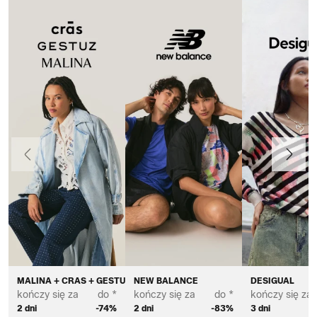
Poprzedni
Dalej
MALINA + CRAS + GESTUZ
NEW BALANCE
DESIGUAL
kończy się za
do *
kończy się za
do *
kończy się za
2 dni
-74%
2 dni
-83%
3 dni