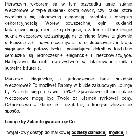
Pierwszym wyborem są w tym przypadku tanie suknie
wieczorowe w typie sukienek koktajlowych, czyli takie, które
wyróżniają się stonowaną elegancją, prostotą i mniejszą
dekoracyjnością. Wbrew powszechnej opinii, sukienki
koktajlowe mogą mieć różną długość, a zatem niektóre długie
suknie wieczorowe też zasługują na to miano. Mowa tu głównie
o klasycznych małych czarnych. Te o dopasowanym kroju,
sięgające do połowy łydki i posiadające dekolt w kształcie
serduszka są jednocześnie eleganckie i niezobowiązujące.
Najlepszym dla nich towarzystwem są lakierowane szpilki i
subtelna biżuteria.
Markowe, eleganckie, a jednocześnie tanie sukienki
wieczorowe? To możliwe! Rabaty w klubie zakupowym Lounge
by Zalando sięgają nawet 75%*! Zjawiskowe długie suknie
wieczorowe mogą być Twoje za ułamek rynkowej ceny.
Członkostwo w klubie jest bezpłatne, a korzyści zliczyć nie
sposób.
Lounge by Zalando gwarantuje Ci:
*Wyjątkowy dostęp do markowej
odzieży damskiej
,
męskiej
i