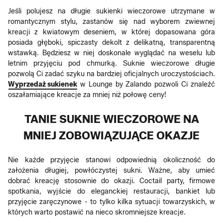
Jeśli polujesz na długie sukienki wieczorowe utrzymane w
romantycznym stylu, zastanów się nad wyborem zwiewnej
kreacji z kwiatowym deseniem, w której dopasowana góra
posiada głęboki, spiczasty dekolt z delikatną, transparentną
wstawką. Będziesz w niej doskonale wyglądać na weselu lub
letnim przyjęciu pod chmurką. Suknie wieczorowe długie
pozwolą Ci zadać szyku na bardziej oficjalnych uroczystościach.
Wyprzedaż sukienek
w Lounge by Zalando pozwoli Ci znaleźć
oszałamiające kreacje za mniej niż połowę ceny!
TANIE SUKNIE WIECZOROWE NA
MNIEJ ZOBOWIĄZUJĄCE OKAZJE
Nie każde przyjęcie stanowi odpowiednią okoliczność do
założenia długiej, powłóczystej sukni. Ważne, aby umieć
dobrać kreację stosownie do okazji. Coctail party, firmowe
spotkania, wyjście do eleganckiej restauracji, bankiet lub
przyjęcie zaręczynowe - to tylko kilka sytuacji towarzyskich, w
których warto postawić na nieco skromniejsze kreacje.