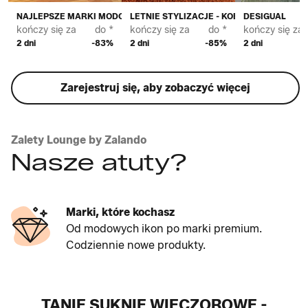
NAJLEPSZE MARKI MODOWE DLA KOBIET
LETNIE STYLIZACJE - KOBIETY
DESIGUAL
kończy się za
do *
kończy się za
do *
kończy się za
2 dni
-83%
2 dni
-85%
2 dni
Zarejestruj się, aby zobaczyć więcej
Zalety Lounge by Zalando
Nasze atuty?
Marki, które kochasz
Od modowych ikon po marki premium.
Codziennie nowe produkty.
TANIE SUKNIE WIECZOROWE -