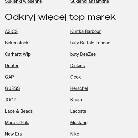
Sukienki wiosenne
Sukienki aksamitne
Odkryj więcej top marek
ASICS
Kurtka Barbour
Birkenstock
buty Buffalo London
Carhartt Wip
buty DeeZee
Deuter
Dickies
GAP
Geox
GUESS
Herschel
JOOP!
Khujo
Lace & Beads
Lacoste
Marc O'Polo
Mustang
New Era
Nike