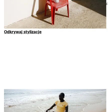
Twoje mieszkanie powinno wyglądać równie rewelacyjnie jak Ty.
Od
pościeli
, która zachęca do wczesnego pójścia spać, po
sprzęty kuchenne
, dzięki którym każdy dzień jest wyjątkowy –
wybraliśmy najlepsze
akcesoria domowe
z rabatem nawet 75%
w porównaniu do ceny sugerowanej.
Odkrywaj stylizacje
Odkrywaj stylizacje
Więcej mocy
Odzież sportowa w
osobistym wydaniu