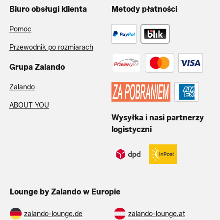
Biuro obsługi klienta
Metody płatności
Pomoc
Przewodnik po rozmiarach
Grupa Zalando
Zalando
ABOUT YOU
Wysyłka i nasi partnerzy
logistyczni
Lounge by Zalando w Europie
zalando-lounge.de
zalando-lounge.at