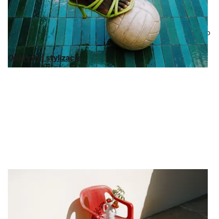
To one są najważniejsze. Od
zegarków
, które stanowią clou
stylizacji, po
sneakersy
i
kozaki
, które nadają jej charakter –
wybraliśmy najlepsze oferty marek
Ralph Lauren
,
Calvin Klein
i
HUGO BOSS
. Wszystko z rabatem nawet 75% w porównaniu do
ceny sugerowanej. Twoje
torebki
już czekają.
Odkrywaj stylizacje
Odkrywaj stylizacje
Dom i styl życia
Wystrój wnętrz w
przystępnej cenie