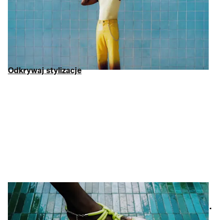
To my – Twój nowy ulubiony
outlet online
. Szukasz
odzieży
damskiej,
eleganckiej
odzieży męskiej
, a może konkretnej
inwestycji w markę
Michael Kors
? Wszystkie ceny obniżyliśmy
nawet o 75% w porównaniu z ceną sugerowaną. Zero waty:
tylko marki, na których naprawdę Ci zależy, w tym
Tommy
Hilfiger
i
Lacoste
.
Odkrywaj stylizacje
Odkrywaj stylizacje
Buty i akcesoria
Diabeł tkwi w szczegółach…