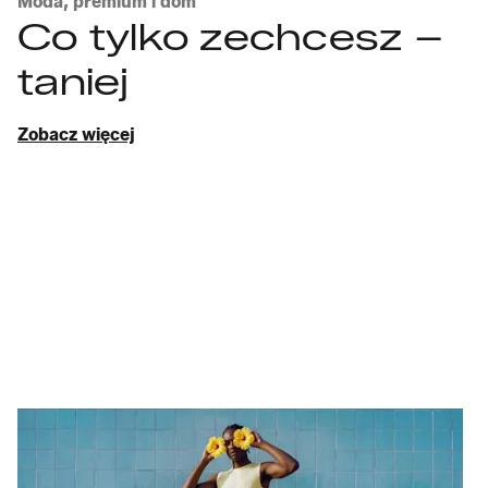
Moda, premium i dom
Co tylko zechcesz –
taniej
Zobacz więcej
Odkrywaj stylizacje
Moda
Super styl bez wysiłku