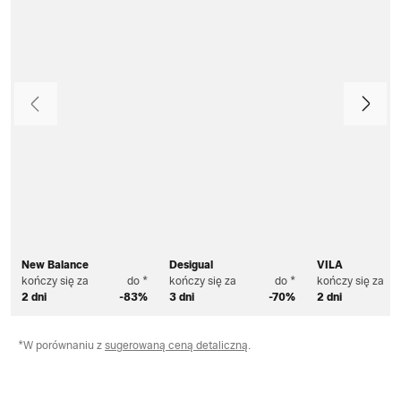
Poprzedni
Dalej
New Balance
Desigual
VILA
kończy się za
do *
kończy się za
do *
kończy się za
2 dni
-83%
3 dni
-70%
2 dni
*W porównaniu z
sugerowaną ceną detaliczną
.