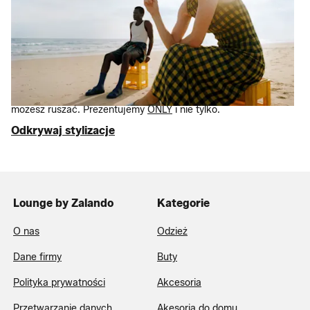
zamiast na cenach
Letnia wymiana garderoby zaczyna się od rzeczy
podstawowych. Od klasyków
Birkenstock
i dżinsy
Levi’s
po
stroje kąpielowe
i
sukienki
, które naprawdę się spodobają –
wybraliśmy to, co najlepsze, z rabatem nawet 75% w
porównaniu do ceny sugerowanej. Jeszcze tylko
walizki
i
możesz ruszać. Prezentujemy
ONLY
i nie tylko.
Odkrywaj stylizacje
Lounge by Zalando
Kategorie
O nas
Odzież
Dane firmy
Buty
Polityka prywatności
Akcesoria
Przetwarzanie danych
Akesoria do domu