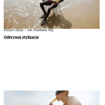
Nieważne, czy rzeczywiście trenujesz, czy tylko podoba Ci się
estetyka – mamy sprzęt dla Ciebie. Wyselekcjonowaliśmy
specjalistyczną
odzież sportowąi
buty sportowe
kultowych
marek, takich jak
Adidas
,
Nike
i
New Balance
z rabatem nawet
75% w porównaniu do ceny rekomendowanej. Tylko marki,
którym ufasz – nie chwilowe hity.
Odkrywaj stylizacje
Odkrywaj stylizacje
Słodkie wytchnienie
Skup się na podróży