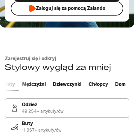
Zaloguj się za pomocą Zalando
Zarejestruj się i odkryj
Stylowy wygląd za mniej
obiety
Mężczyźni
Dziewczynki
Chłopcy
Dom
Odzież
49 254+ artykuły/ów
Buty
11 967+ artykuły/ów