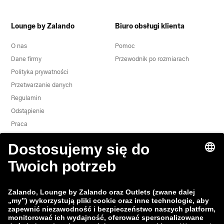
Lounge by Zalando
Biuro obsługi klienta
O nas
Pomoc
Dane firmy
Przewodnik po rozmiarach
Polityka prywatności
Przetwarzanie danych
Regulamin
Odstąpienie
Praca
Zgłoś lukę w zabezpieczeniach
Bezpieczeństwo Produktu
Grupa Zalando
Metody płatności
Zalando
ABOUT YOU