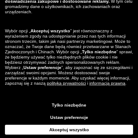
Znajdziesz nas na
Wysyłka i nasi partnerzy
logistyczni
Aplikacja Lounge by Zalando
Aplikacja Lounge by Zalando
*W porównaniu z
sugerowaną ceną detaliczną
.
¹ Wszystkie ceny zawierają
podatek VAT; koszty pakowania i przetwarzania zamówienia nie są zawarte
² Dostawa odbywa się po zatwierdzeniu artykułu(-ów) ³ Pola wymagane