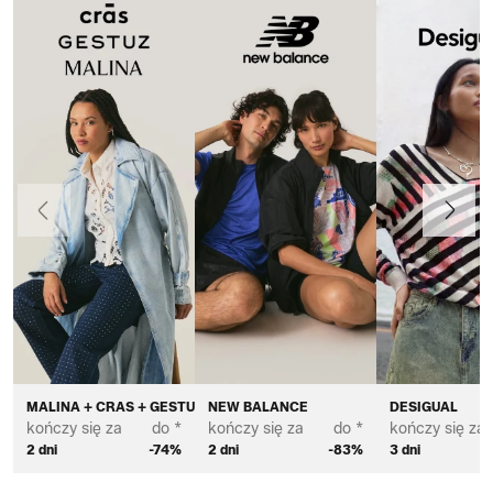
Poprzedni
Dalej
MALINA + CRAS + GESTUZ
NEW BALANCE
DESIGUAL
kończy się za
do *
kończy się za
do *
kończy się za
2 dni
-74%
2 dni
-83%
3 dni