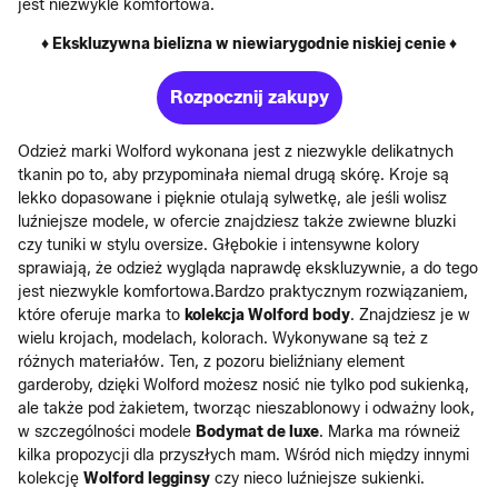
jest niezwykle komfortowa.
♦ Ekskluzywna bielizna w niewiarygodnie niskiej cenie ♦
Rozpocznij zakupy
Odzież marki Wolford wykonana jest z niezwykle delikatnych
tkanin po to, aby przypominała niemal drugą skórę. Kroje są
lekko dopasowane i pięknie otulają sylwetkę, ale jeśli wolisz
luźniejsze modele, w ofercie znajdziesz także zwiewne bluzki
czy tuniki w stylu oversize. Głębokie i intensywne kolory
sprawiają, że odzież wygląda naprawdę ekskluzywnie, a do tego
jest niezwykle komfortowa.Bardzo praktycznym rozwiązaniem,
które oferuje marka to
kolekcja Wolford body
. Znajdziesz je w
wielu krojach, modelach, kolorach. Wykonywane są też z
różnych materiałów. Ten, z pozoru bieliźniany element
garderoby, dzięki Wolford możesz nosić nie tylko pod sukienką,
ale także pod żakietem, tworząc nieszablonowy i odważny look,
w szczególności modele
Bodymat de luxe
. Marka ma równeiż
kilka propozycji dla przyszłych mam. Wśród nich między innymi
kolekcję
Wolford legginsy
czy nieco luźniejsze sukienki.