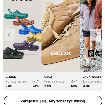
Poprzedni
Dalej
CROCS
GEOX
JACK WOLFSKI
kończy się za
do *
kończy się za
do *
kończy się za
2 dni
-73%
2 dni
-69%
3 dni
Zarejestruj się, aby zobaczyć więcej