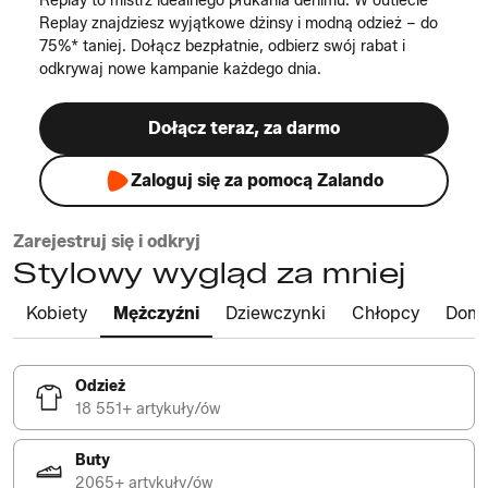
Replay to mistrz idealnego płukania denimu. W outlecie
Replay znajdziesz wyjątkowe dżinsy i modną odzież – do
75%* taniej. Dołącz bezpłatnie, odbierz swój rabat i
odkrywaj nowe kampanie każdego dnia.
Dołącz teraz, za darmo
Zaloguj się za pomocą Zalando
Zarejestruj się i odkryj
Stylowy wygląd za mniej
Kobiety
Mężczyźni
Dziewczynki
Chłopcy
Dom
Odzież
18 551+ artykuły/ów
Buty
2065+ artykuły/ów