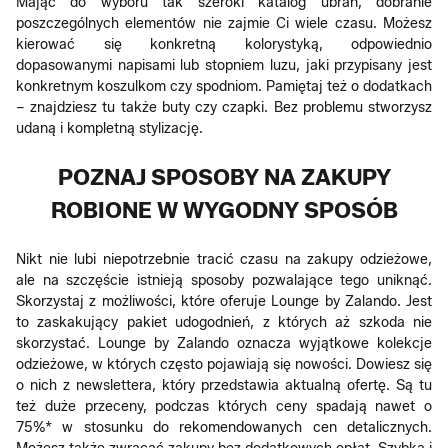
Mając do wyboru tak szeroki katalog ubrań, dobranie
poszczególnych elementów nie zajmie Ci wiele czasu. Możesz
kierować się konkretną kolorystyką, odpowiednio
dopasowanymi napisami lub stopniem luzu, jaki przypisany jest
konkretnym koszulkom czy spodniom. Pamiętaj też o dodatkach
– znajdziesz tu także buty czy czapki. Bez problemu stworzysz
udaną i kompletną stylizację.
POZNAJ SPOSOBY NA ZAKUPY
ROBIONE W WYGODNY SPOSÓB
Nikt nie lubi niepotrzebnie tracić czasu na zakupy odzieżowe,
ale na szczęście istnieją sposoby pozwalające tego uniknąć.
Skorzystaj z możliwości, które oferuje Lounge by Zalando. Jest
to zaskakujący pakiet udogodnień, z których aż szkoda nie
skorzystać. Lounge by Zalando oznacza wyjątkowe kolekcje
odzieżowe, w których często pojawiają się nowości. Dowiesz się
o nich z newslettera, który przedstawia aktualną ofertę. Są tu
też duże przeceny, podczas których ceny spadają nawet o
75%* w stosunku do rekomendowanych cen detalicznych.