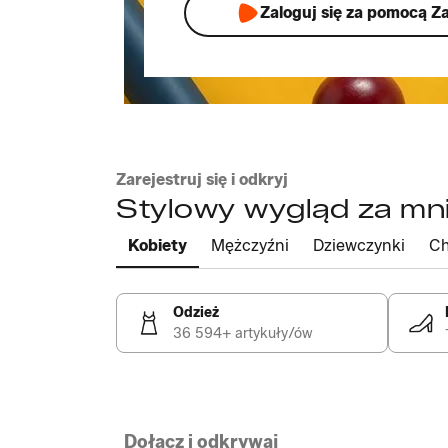
Zaloguj się za pomocą Z
Zarejestruj się i odkryj
Stylowy wygląd za mni
Kobiety
Mężczyźni
Dziewczynki
Ch
Odzież
36 594+ artykuły/ów
Dołącz i odkrywaj