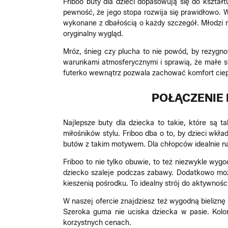
Friboo buty dla dzieci dopasowują się do kształ
pewność, że jego stopa rozwija się prawidłowo. W
wykonane z dbałością o każdy szczegół. Młodzi 
oryginalny wygląd.
Mróz, śnieg czy plucha to nie powód, by rezygn
warunkami atmosferycznymi i sprawią, że małe s
futerko wewnątrz pozwala zachować komfort ciepl
POŁĄCZENIE 
Najlepsze buty dla dziecka to takie, które są 
miłośników stylu. Friboo dba o to, by dzieci wk
butów z takim motywem. Dla chłopców idealnie na
Friboo to nie tylko obuwie, to też niezwykle wy
dziecko szaleje podczas zabawy. Dodatkowo mo
kieszenią pośrodku. To idealny strój do aktywnośc
W naszej ofercie znajdziesz też wygodną bieliznę 
Szeroka guma nie uciska dziecka w pasie. Kolo
korzystnych cenach.