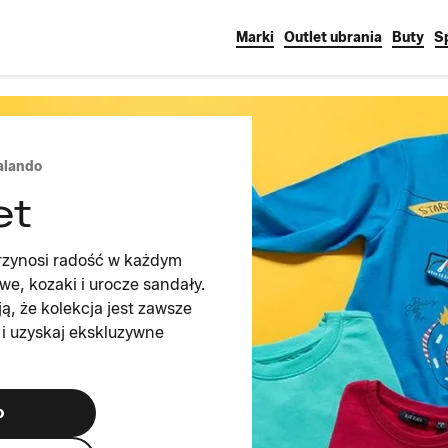
Marki
Outlet ubrania
Buty
S
alando
et
rzynosi radość w każdym
we, kozaki i urocze sandały.
, że kolekcja jest zawsze
e i uzyskaj ekskluzywne
o