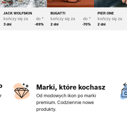
JACK WOLFSKIN
BUGATTI
PIER ONE
kończy się za
do *
kończy się za
do *
kończy się za
3 dni
-69%
2 dni
-70%
2 dni
P
Marki, które kochasz
r
Od modowych ikon po marki
premium. Codziennie nowe
produkty.