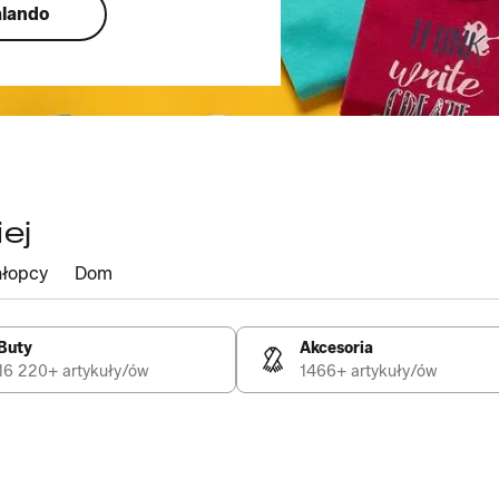
alando
ej
łopcy
Dom
Buty
Akcesoria
16 220+ artykuły/ów
1466+ artykuły/ów