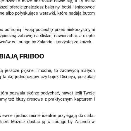
woje dziecko może beztrosko bawić się, a Ty masz
ej ofercie znajdziesz baleriny, botki i śniegowce
ne albo połyskujące wstawki, które nadają butom
oo ochronią Twoją pociechę przed niekorzystnymi
ieczną zabawę na śliskiej nawierzchni, a ciepłe
wców w Lounge by Zalando i korzystaj ze zniżek.
BIAJĄ FRIBOO
o są jeszcze piękne i modne, to zachwycą małych
łą fankę jednorożców czy bajek Disneya, poszukaj
która pozwala skórze oddychać, nawet jeśli Twoje
my też bluzy dresowe z praktycznym kapturem i
iewne i jednocześnie idealnie przylegają do ciała.
 dzień. Możesz dostać ją w Lounge by Zalando w