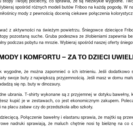
tu stopy Twojej pociechy, co sprawia, że są niezwykle wygodne. T
ybieraj spośród różnych modeli butów Friboo na każdą pogodę. W nasz
miłośnicy mody z pewnością docenią ciekawe połączenia kolorystycz
ować z aktywności na świeżym powietrzu. Śniegowce dziecięce Frib
topy pozostaną suche. Gruba podeszwa ze żłobieniami zapewnia bezp
ny podczas pobytu na mrozie. Wybieraj spośród naszej oferty śniego
MODY I KOMFORTU – ZA TO DZIECI UWIEL
tak wygodne, że można zapomnieć o ich istnieniu. Jeśli dodatkow
ładały swoje buty z największą przyjemnością. Jeśli masz w domu ma
dadzą się np. buty w dinozaury.
godne ubrania. T-shirty wykonane są z przyjemnej w dotyku bawełny, 
żesz kupić je w zestawach, co jest ekonomicznym zakupem. Poleca
i na placu zabaw czy do przedszkola albo szkoły.
dziecięcą. Połączenie bawełny i elastanu sprawia, że majtki są przew
rowe nadruki sprawiają, że maluch chętnie nosi tę bieliznę na co