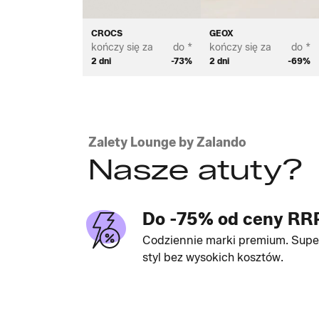
CROCS
GEOX
kończy się za
do *
kończy się za
do *
2 dni
-73%
2 dni
-69%
Zalety Lounge by Zalando
Nasze atuty?
Do -75% od ceny RR
Codziennie marki premium. Supe
styl bez wysokich kosztów.