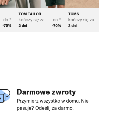
TOM TAILOR
TOMS
BJÖRN
do *
kończy się za
do *
kończy się za
do *
kończy s
-75%
2 dni
-70%
2 dni
-76%
4 dni
Darmowe zwroty
Przymierz wszystko w domu. Nie
pasuje? Odeślij za darmo.