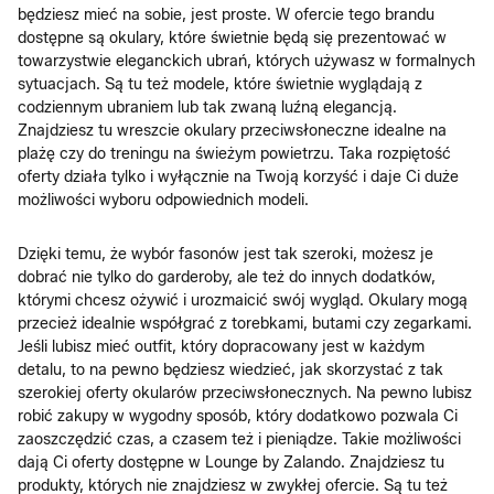
będziesz mieć na sobie, jest proste. W ofercie tego brandu
dostępne są okulary, które świetnie będą się prezentować w
towarzystwie eleganckich ubrań, których używasz w formalnych
sytuacjach. Są tu też modele, które świetnie wyglądają z
codziennym ubraniem lub tak zwaną luźną elegancją.
Znajdziesz tu wreszcie okulary przeciwsłoneczne idealne na
plażę czy do treningu na świeżym powietrzu. Taka rozpiętość
oferty działa tylko i wyłącznie na Twoją korzyść i daje Ci duże
możliwości wyboru odpowiednich modeli.
Dzięki temu, że wybór fasonów jest tak szeroki, możesz je
dobrać nie tylko do garderoby, ale też do innych dodatków,
którymi chcesz ożywić i urozmaicić swój wygląd. Okulary mogą
przecież idealnie współgrać z torebkami, butami czy zegarkami.
Jeśli lubisz mieć outfit, który dopracowany jest w każdym
detalu, to na pewno będziesz wiedzieć, jak skorzystać z tak
szerokiej oferty okularów przeciwsłonecznych. Na pewno lubisz
robić zakupy w wygodny sposób, który dodatkowo pozwala Ci
zaoszczędzić czas, a czasem też i pieniądze. Takie możliwości
dają Ci oferty dostępne w Lounge by Zalando. Znajdziesz tu
produkty, których nie znajdziesz w zwykłej ofercie. Są tu też