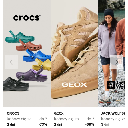
Poprzedni
Dalej
CROCS
GEOX
JACK WOLFSKI
kończy się za
do *
kończy się za
do *
kończy się za
2 dni
-73%
2 dni
-69%
3 dni