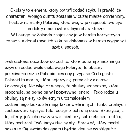
Okulary to element, który potrafi dodać szyku i sprawić, że
charakter Twojego outfitu zostanie w dużej mierze odmieniony.
Postaw na markę Polaroid, która wie, w jaki sposób tworzyć
produkty o niepowtarzalnym charakterze.
W Lounge by Zalando znajdziesz je w bardzo korzystnych
cenach, a dodatkowo ich zakupu dokonasz w bardzo wygodny i
szybki sposób.
Jeśli szukasz dodatków do outfitu, które potrafią znacznie go
ożywić i dodać wiele ciekawego kolorytu, to okulary
przeciwsłoneczne Polaroid powinny przypaść Ci do gustu.
Polaroid to marka, która kojarzy się przecież z ciekawą
kolorystyką. Nic więc dziwnego, że okulary słoneczne, które
proponuje, są pełne barw i pozytywnej energii. Tego rodzaju
okulary są nie tylko świetnym urozmaiceniem
codziennego looku, ale mają także wiele innych, funkcjonalnych
zastosowań. Łączysz tutaj design z ochroną oczu. Skorzystaj z
tej oferty, jeśli chcesz zawsze mieć przy sobie element outfitu,
który podkreśli Twój indywidualny styl. Sprawdź, który model
oczaruje Cię swoim designem i będzie idealnie współgrać z