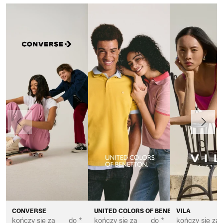
Poprzedni
Dalej
CONVERSE
UNITED COLORS OF BENETTON
VILA
kończy się za
do *
kończy się za
do *
kończy się za