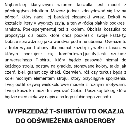
Najbardziej klasycznym wzorem koszulki jest model z
półokrągłym dekoltem. Możesz jednak zdecydować się też na
półgolf, który nada jej bardziej elegancki wyraz. Dekolt w
kształcie litery V wydłuży szyję, a ten w łódkę pięknie podkreśli
ramiona. Poeksperymentuj też z krojem. Obcisła koszulka to
propozycja dla osób, które chcą podkreślić swoje kształty.
Dobrze sprawdzi się jako warstwa pod inne ubrania. Oversize to
z kolei wybór trafiony dla niemal każdej sylwetki i fason, w
którym poczujesz się komfortowo.[justify]Jeśli szukasz
uniwersalnego T-shirtu, który będzie pasować niemal do
każdego stroju, postaw na gładkie, stonowane kolory, takie jak
czerń, biel, granat czy khaki. Czerwień, róż czy turkus będą z
kolei mocnym elementem stroju, który przyciągnie spojrzenia.
Twój outfit ożywią wielokolorowe modele z różnymi motywami.
Twoja koszulka może też wyrażać Ciebie. Poszukaj takiej, która
będzie mieć ciekawy napis albo logo ulubionego zespołu.
WYPRZEDAŻ T-SHIRTÓW TO OKAZJA
DO ODŚWIEŻENIA GARDEROBY