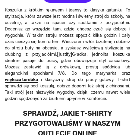
Koszulka z krótkim rękawem i jeansy to klasyka gatunku. To
stylizacja, która zawsze jest modna i świetny strój do szkoły, na
uczelnię, a także na spacer czy spotkanie z przyjaciółmi.
Docenisz go wszędzie tam, gdzie chcesz czuć się dobrze i
wygodnie. W takim stroju możesz spędzić kilka godzin i cały
czas cieszyć się komfortem. Wieczorem włóż biżuterię i dobierz
do stroju buty na obcasie, a zyskasz wyjściową stylizację na
clubbing z przyjaciółmi.[justify]Gładka, jednolita koszulka
idealnie pasuje do pracy, gdzie obowiązuje styl casualowy.
Możesz zestawić ją z ołówkową, prostą spódnicą lub
eleganckimi spodniami 7/8. Do tego marynarka oraz
większa torebka
i klasyczny strój do pracy gotowy. T-shirt
sprawdzi się pod koszulą, dobrze dopełni też strój z chinosami.
Taki strój jest niezwykle wygodny, dzięki czemu nawet wiele
godzin spędzonych za biurkiem upłynie w komforcie.
SPRAWDŹ, JAKIE T-SHIRTY
PRZYGOTOWALIŚMY W NASZYM
OUTLECIE ONLINE