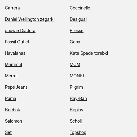
Carrera
Coccinelle
Daniel Wellington zegarki
Desigual
obuwie Diadora
Ellesse
Fossil Outlet
Geox
Havaianas
Kate Spade torebki
Mammut
MCM
Merrell
MONKI
Pepe Jeans
Pilgrim
Puma
Ray-Ban
Reebok
Replay
Salomon
Scholl
Set
Topshop