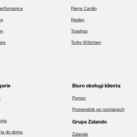
erformance
Pierre Cardin
an
Replay
on
Topshop
nox
Torby Wittchen
gorie
Biuro obsługi klienta
ż
Pomoc
Przewodnik po rozmiarach
oria
Grupa Zalando
ria do domu
Zalando