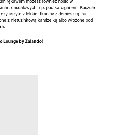
rótkim rękawem możesz również nosić w
ji smart casualowych, np. pod kardiganem. Koszule
zy uszyte z lekkiej tkaniny z domieszką lnu.
wione z nietuzinkową kamizelką albo włożone pod
ra.
o Lounge by Zalando!