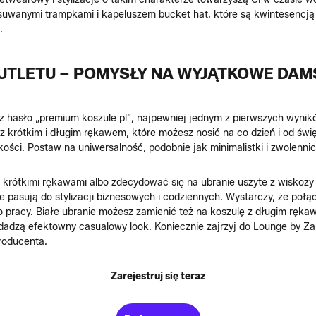
wsuwanymi trampkami i kapeluszem bucket hat, które są kwintesencją
.
UTLETU – POMYSŁY NA WYJĄTKOWE DAM
z hasło „premium koszule pl”, najpewniej jednym z pierwszych wynikó
z krótkim i długim rękawem, które możesz nosić na co dzień i od świę
ości. Postaw na uniwersalność, podobnie jak minimalistki i zwolenni
 krótkimi rękawami albo zdecydować się na ubranie uszyte z wiskozy
e pasują do stylizacji biznesowych i codziennych. Wystarczy, że poł
 do pracy. Białe ubranie możesz zamienić też na koszulę z długim ręk
adzą efektowny casualowy look. Koniecznie zajrzyj do Lounge by Zala
roducenta.
Zarejestruj się teraz