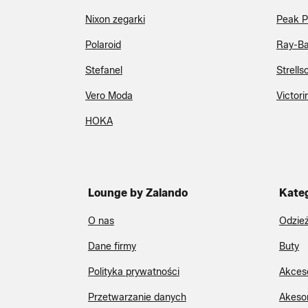
Nixon zegarki
Peak P
Polaroid
Ray-B
Stefanel
Strells
Vero Moda
Victori
HOKA
Lounge by Zalando
Kate
O nas
Odzie
Dane firmy
Buty
Polityka prywatności
Akces
Przetwarzanie danych
Akeso