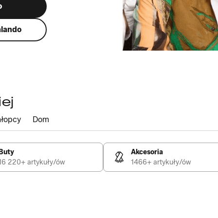
o
alando
ej
łopcy
Dom
Buty
Akcesoria
16 220+ artykuły/ów
1466+ artykuły/ów