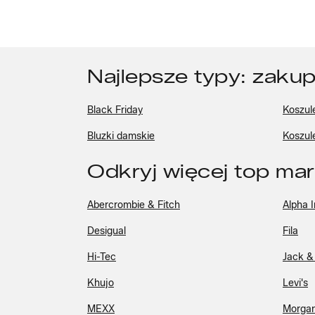
Najlepsze typy: zakup
Black Friday
Koszul
Bluzki damskie
Koszul
Odkryj więcej top ma
Abercrombie & Fitch
Alpha I
Desigual
Fila
Hi-Tec
Jack &
Khujo
Levi's
MEXX
Morga