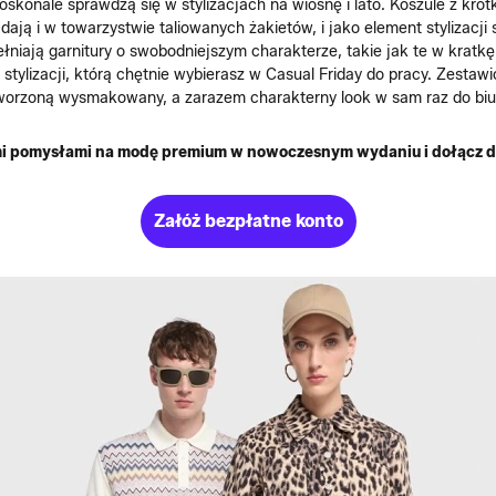
doskonale sprawdzą się w stylizacjach na wiosnę i lato. Koszule z k
adają i w towarzystwie taliowanych żakietów, i jako element stylizac
iają garnitury o swobodniejszym charakterze, takie jak te w kratkę c
 stylizacji, którą chętnie wybierasz w Casual Friday do pracy. Zesta
stworzoną wysmakowany, a zarazem charakterny look w sam raz do biu
ymi pomysłami na modę premium w nowoczesnym wydaniu i dołącz d
Załóż bezpłatne konto