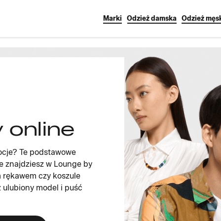
Marki
Odzież damska
Odzież męs
 online
mocje? Te podstawowe
je znajdziesz w Lounge by
m rękawem czy koszule
ulubiony model i puść