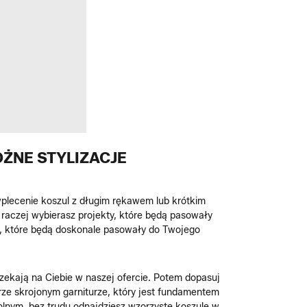
ÓŻNE STYLIZACJE
wplecenie koszul z długim rękawem lub krótkim
 raczej wybierasz projekty, które będą pasowały
ń, które będą doskonale pasowały do Twojego
zekają na Ciebie w naszej ofercie. Potem dopasuj
brze skrojonym garniturze, który jest fundamentem
 wolnym, bez trudu odnajdziesz wzorzyste koszule w