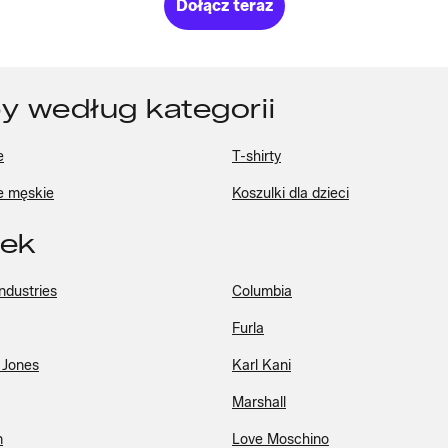
Dołącz teraz
y według kategorii
e
T-shirty
e męskie
Koszulki dla dzieci
rek
ndustries
Columbia
Furla
 Jones
Karl Kani
Marshall
n
Love Moschino