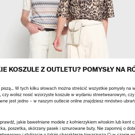
IE KOSZULE Z OUTLETU? POMYSŁY NA R
ię piszą… W tych kilku słowach można streścić wszystkie pomysły na 
, czy wolisz nosić wzorzyste koszule w wydaniu streetwearowym, czy
wne jest jedno – w naszym outlecie online znajdziesz mnóstwo ubra
prawdź, jakie bawełniane modele z kołnierzykiem włoskim lub kent c
szka, poszetka, skórzany pasek i sznurowane buty. Nie zapomnij o do
 streetwearowy i stylizacje o takim charakterze towarzyszą Ci w czasie