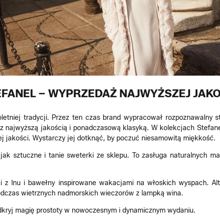
EFANEL – WYPRZEDAŻ NAJWYŻSZEJ JAKO
letniej tradycji. Przez ten czas brand wypracował rozpoznawalny st
 z najwyższą jakością i ponadczasową klasyką. W kolekcjach Stefan
ej jakości. Wystarczy jej dotknąć, by poczuć niesamowitą miękkość.
, jak sztuczne i tanie sweterki ze sklepu. To zasługa naturalnych 
ki z lnu i bawełny inspirowane wakacjami na włoskich wyspach. Al
odczas wietrznych nadmorskich wieczorów z lampką wina.
odkryj magię prostoty w nowoczesnym i dynamicznym wydaniu.