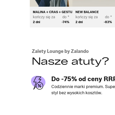
MALINA + CRAS + GESTUZ
NEW BALANCE
kończy się za
do *
kończy się za
do *
2 dni
-74%
2 dni
-83%
Zalety Lounge by Zalando
Nasze atuty?
Do -75% od ceny RR
Codziennie marki premium. Supe
styl bez wysokich kosztów.