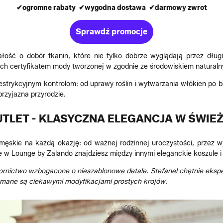
✔ogromne rabaty ✔wygodna dostawa ✔darmowy zwrot
Sprawdź promocje
ść o dobór tkanin, które nie tylko dobrze wyglądają przez długi
ych certyfikatem mody tworzonej w zgodnie ze środowiskiem natural
strykcyjnym kontrolom: od uprawy roślin i wytwarzania włókien po ba
przyjazna przyrodzie.
UTLET - KLASYCZNA ELEGANCJA W ŚWIEŻ
męskie na każdą okazję: od ważnej rodzinnej uroczystości, przez 
je w Lounge by Zalando znajdziesz między innymi eleganckie koszule 
rnictwo wzbogacone o nieszablonowe detale. Stefanel chętnie ekspe
amane są ciekawymi modyfikacjami prostych krojów.