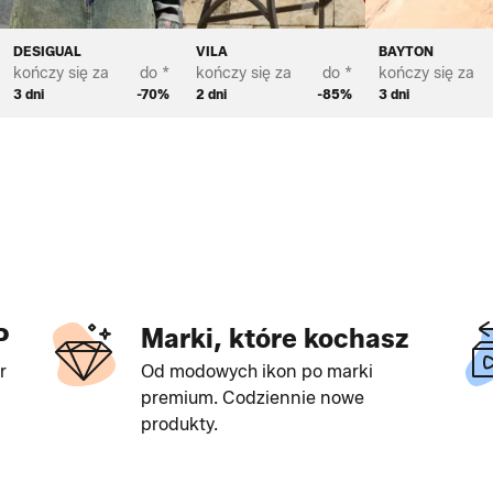
DESIGUAL
VILA
BAYTON
kończy się za
do *
kończy się za
do *
kończy się za
3 dni
-70%
2 dni
-85%
3 dni
P
Marki, które kochasz
r
Od modowych ikon po marki
premium. Codziennie nowe
produkty.