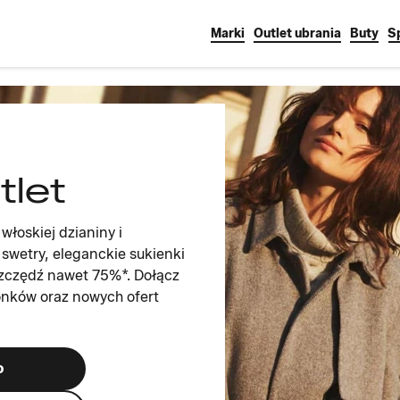
Marki
Outlet ubrania
Buty
S
tlet
włoskiej dzianiny i
swetry, eleganckie sukienki
oszczędź nawet 75%*. Dołącz
łonków oraz nowych ofert
o