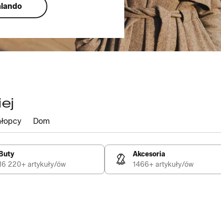
alando
ej
łopcy
Dom
Buty
Akcesoria
16 220+ artykuły/ów
1466+ artykuły/ów