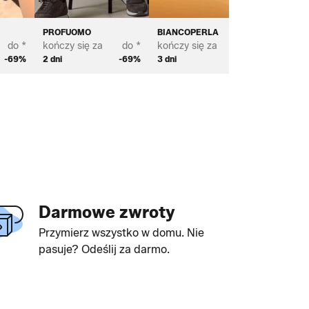
PROFUOMO
BIANCOPERLA
BROSTE
do *
kończy się za
do *
kończy się za
do *
kończy s
-69%
2 dni
-69%
3 dni
-70%
4 dni
Darmowe zwroty
Przymierz wszystko w domu. Nie
pasuje? Odeślij za darmo.