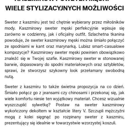
WIELE STYLIZACYJNYCH MOŻLIWOŚCI
Sweter z kaszmiru jest też chętnie wybierany przez miłośników
mody. Kaszmirowy sweter męski perfekcyjnie wpisuje się
zarówno w codzienny, jak i oficjalny outfit. Szlachetna tkanina
powoduje, że sweter kaszmirowy męski można śmiało połączyć
ze spodniami w kant oraz marynarką. Lubisz smart-casualowe
kompozycje? Kaszmirowy sweter męski powinien obowiązkowo
znaleźć się w Twojej szafie. Kaszmirowy sweter w stonowanej
barwie, dopasowany do spodni materiałowych oraz sztybletów,
sprawi, że stworzysz szykowny look przełamany swobodną
nutą.
Sweter z kaszmiru to także świetna propozycja na co dzień.
Śmiało połącz go z jeansami czy chinosami i przekonaj się, jak
wiele komfortu niesie ten wyjątkowy materiał. Chcesz wizualnie
wyszczuplić sylwetkę? Postaw na sweter kaszmirowy
wykończony dekoltem w kształcie litery V. Szczupli mężczyźni
mogą z kolei sięgnąć po rozpinany sweter z kaszmiru,
prezentujący się idealnie w towarzystwie wzorzystej koszuli.