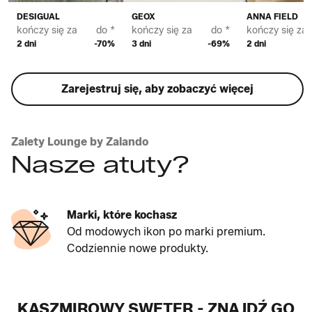
DESIGUAL
GEOX
ANNA FIELD
kończy się za
do *
kończy się za
do *
kończy się za
2 dni
-70%
3 dni
-69%
2 dni
Zarejestruj się, aby zobaczyć więcej
Zalety Lounge by Zalando
Nasze atuty?
Marki, które kochasz
Od modowych ikon po marki premium.
Codziennie nowe produkty.
KASZMIROWY SWETER - ZNAJDŹ GO