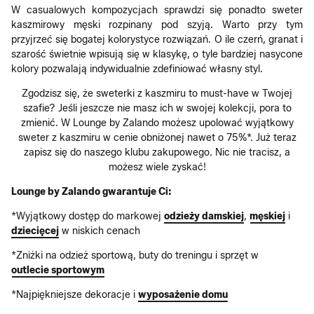
W casualowych kompozycjach sprawdzi się ponadto sweter
kaszmirowy męski rozpinany pod szyją. Warto przy tym
przyjrzeć się bogatej kolorystyce rozwiązań. O ile czerń, granat i
szarość świetnie wpisują się w klasykę, o tyle bardziej nasycone
kolory pozwalają indywidualnie zdefiniować własny styl.
Zgodzisz się, że sweterki z kaszmiru to must-have w Twojej
szafie? Jeśli jeszcze nie masz ich w swojej kolekcji, pora to
zmienić. W Lounge by Zalando możesz upolować wyjątkowy
sweter z kaszmiru w cenie obniżonej nawet o 75%*. Już teraz
zapisz się do naszego klubu zakupowego. Nic nie tracisz, a
możesz wiele zyskać!
Lounge by Zalando gwarantuje Ci:
*Wyjątkowy dostęp do markowej
odzieży damskiej
,
męskiej
i
dziecięcej
w niskich cenach
*Zniżki na odzież sportową, buty do treningu i sprzęt w
outlecie sportowym
*Najpiękniejsze dekoracje i
wyposażenie domu