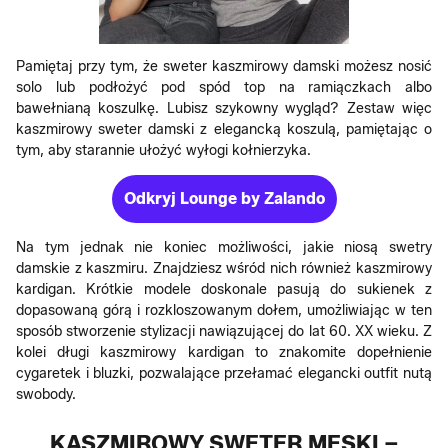
Pamiętaj przy tym, że sweter kaszmirowy damski możesz nosić
solo lub podłożyć pod spód top na ramiączkach albo
bawełnianą koszulkę. Lubisz szykowny wygląd? Zestaw więc
kaszmirowy sweter damski z elegancką koszulą, pamiętając o
tym, aby starannie ułożyć wyłogi kołnierzyka.
Odkryj Lounge by Zalando
Na tym jednak nie koniec możliwości, jakie niosą swetry
damskie z kaszmiru. Znajdziesz wśród nich również kaszmirowy
kardigan. Krótkie modele doskonale pasują do sukienek z
dopasowaną górą i rozkloszowanym dołem, umożliwiając w ten
sposób stworzenie stylizacji nawiązującej do lat 60. XX wieku. Z
kolei długi kaszmirowy kardigan to znakomite dopełnienie
cygaretek i bluzki, pozwalające przełamać elegancki outfit nutą
swobody.
KASZMIROWY SWETER MĘSKI –