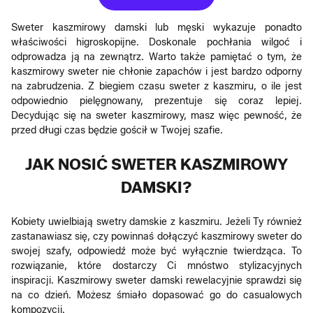
Sweter kaszmirowy damski lub męski wykazuje ponadto
właściwości higroskopijne. Doskonale pochłania wilgoć i
odprowadza ją na zewnątrz. Warto także pamiętać o tym, że
kaszmirowy sweter nie chłonie zapachów i jest bardzo odporny
na zabrudzenia. Z biegiem czasu sweter z kaszmiru, o ile jest
odpowiednio pielęgnowany, prezentuje się coraz lepiej.
Decydując się na sweter kaszmirowy, masz więc pewność, że
przed długi czas będzie gościł w Twojej szafie.
JAK NOSIĆ SWETER KASZMIROWY
DAMSKI?
Kobiety uwielbiają swetry damskie z kaszmiru. Jeżeli Ty również
zastanawiasz się, czy powinnaś dołączyć kaszmirowy sweter do
swojej szafy, odpowiedź może być wyłącznie twierdząca. To
rozwiązanie, które dostarczy Ci mnóstwo stylizacyjnych
inspiracji. Kaszmirowy sweter damski rewelacyjnie sprawdzi się
na co dzień. Możesz śmiało dopasować go do casualowych
kompozycji.