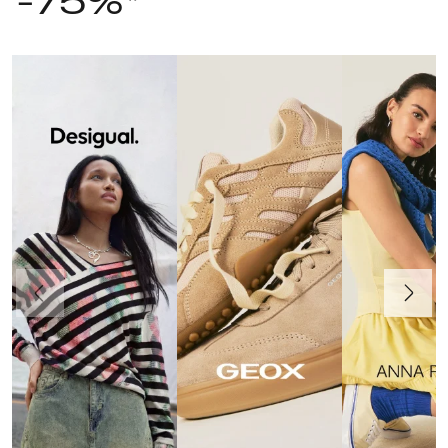
-75%*
Poprzedni
Dalej