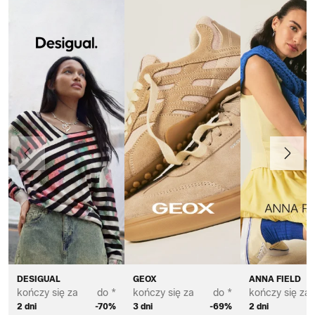
Poprzedni
Dalej
DESIGUAL
GEOX
ANNA FIELD
kończy się za
do *
kończy się za
do *
kończy się za
2 dni
-70%
3 dni
-69%
2 dni