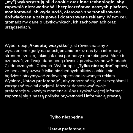
zalando-lounge.lt
zalando-lounge.sk
zalando-lounge.ro
zalando-lounge.hr
zalando-lounge.si
zalando-lounge.hu
zalando-lounge.lu
zalando-lounge.ee
zalando-lounge.lv
zalando-lounge.no
Znajdziesz nas
na
Facebook
Instagram
*W porównaniu z
sugerowaną ceną detaliczną
.