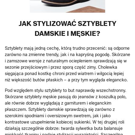
JAK STYLIZOWAĆ SZTYBLETY
DAMSKIE I MĘSKIE?
Sztyblety mają jedną cechę, którą trudno przecenić: są odporne
zarówno na zmienne trendy, jak i na kapryśną pogodę. Skórzane
i zamszowe wersje z naturalnym ociepleniem sprawdzają się w
sezonie przejściowym i przez sporą część zimy. Cholewka
sięgająca ponad kostkę chroni przed wiatrem i wilgocią lepiej
niż większość butów płaskich – a przy tym wygląda elegancko.
Pod względem stylu sztyblety to but naprawdę wszechstronny.
Skórzane sztyblety męskie pasują do jeansów z koszulką polo,
ale równie dobrze wyglądają z garniturem i eleganckim
płaszczem. Sztyblety damskie sprawdzają się zarówno z
szerokimi spodniami i oversizowym swetrem, jak i jako
kontrastowe uzupełnienie kobiecej sukienki. W tej drugiej roli
działają szczególnie dobrze: twarda sylwetka buta balansuje
miękkość tkaniny i nadaje stylizacji wyrazistości. Szczególną