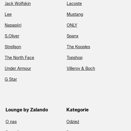
Jack Wolfskin
Lacoste
Lee
Mustang
Napapijri
ONLY
S.Oliver
Spanx
Strellson
The Kooples
The North Face
Topshop
Under Armour
Villeroy & Boch
G Star
Lounge by Zalando
Kategorie
O nas
Odzież