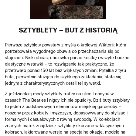
SZTYBLETY – BUT Z HISTORIĄ
Pierwsze sztyblety powstały z myślą o królowej Wiktorii, która
potrzebowała wygodnego obuwia do przechadzania się po
stajniach. Niski obcas, cholewka ponad kostkę i wszyte boczne
elastyczne wstawki – to rozwiązanie tak praktyczne, że
przetrwało ponad 150 lat bez większych zmian. Pętelka z tyłu
buta, pierwotnie służąca do szybkiego zakładania, stała się
jednym z charakterystycznych detali tej sylwetki.
Z jeździeckiej mody sztyblety trafiły na ulice Londynu w
czasach The Beatles i nigdy ich nie opuściły. Dziś buty sztyblety
to jeden z podstawowych elementów miejskiej garderoby –
noszony przez kobiety i mężczyzn, dopasowywany do stylizacji
formalnych i casualowych z równą swobodą. W kolekcjach
znanych marek znajdziesz sztyblety skórzane w klasycznych
kolorach, lakierowane wersje na specjalne okazje, modele na