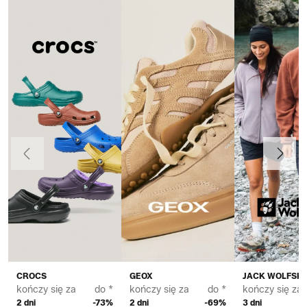
Poprzedni
Dalej
CROCS
GEOX
JACK WOLFSKI
kończy się za
do *
kończy się za
do *
kończy się za
2 dni
-73%
2 dni
-69%
3 dni