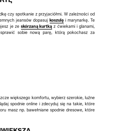
dkę czy spotkanie z przyjaciółmi. W zależności od
ciemnych jeansów dopasuj
koszulę
i marynarkę. Te
ujesz je ze
skórzaną kurtką
z ćwiekami i glanami,
y sprawić sobie nową parę, którą pokochasz za
szcze większego komfortu, wybierz szerokie, luźne
j spodnie online i zdecyduj się na takie, które
boru masz np. bawełniane spodnie dresowe, które
JWIĘKSZA