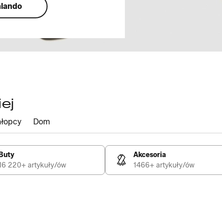
alando
ej
łopcy
Dom
Buty
Akcesoria
16 220+ artykuły/ów
1466+ artykuły/ów