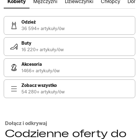
Kobiety
Mężczyźni
Dziewczynki
Chłopcy
Dom
Odzież
36 594+ artykuły/ów
Buty
16 220+ artykuły/ów
Akcesoria
1466+ artykuły/ów
Zobacz wszystko
54 280+ artykuły/ów
Dołącz i odkrywaj
Codzienne oferty do