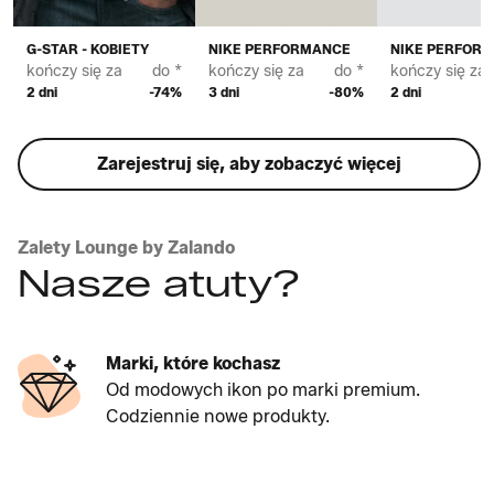
G-STAR - KOBIETY
NIKE PERFORMANCE
NIKE PERFOR
kończy się za
do *
kończy się za
do *
kończy się za
2 dni
-74%
3 dni
-80%
2 dni
Zarejestruj się, aby zobaczyć więcej
Zalety Lounge by Zalando
Nasze atuty?
Marki, które kochasz
Od modowych ikon po marki premium.
Codziennie nowe produkty.