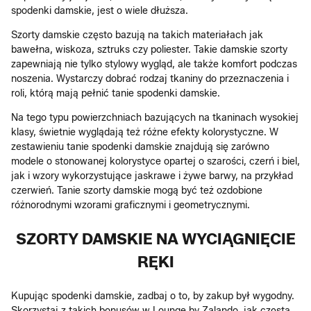
spodenki damskie, jest o wiele dłuższa.
Szorty damskie często bazują na takich materiałach jak
bawełna, wiskoza, sztruks czy poliester. Takie damskie szorty
zapewniają nie tylko stylowy wygląd, ale także komfort podczas
noszenia. Wystarczy dobrać rodzaj tkaniny do przeznaczenia i
roli, którą mają pełnić tanie spodenki damskie.
Na tego typu powierzchniach bazujących na tkaninach wysokiej
klasy, świetnie wyglądają też różne efekty kolorystyczne. W
zestawieniu tanie spodenki damskie znajdują się zarówno
modele o stonowanej kolorystyce opartej o szarości, czerń i biel,
jak i wzory wykorzystujące jaskrawe i żywe barwy, na przykład
czerwień. Tanie szorty damskie mogą być też ozdobione
różnorodnymi wzorami graficznymi i geometrycznymi.
SZORTY DAMSKIE NA WYCIĄGNIĘCIE
RĘKI
Kupując spodenki damskie, zadbaj o to, by zakup był wygodny.
Skorzystaj z takich bonusów w Lounge by Zalando, jak częsta