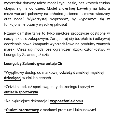
wyprzedaż dotyczy także modeli typu basic, bez których trudno
obejść się na co dzień. Model z cienkiej bawełny na lato, a
może wariant polarowy na chłodne jesienne i zimowe wieczory
oraz noce? Wykorzystaj wyprzedaż, by wyposażyć się w
funkcjonalne piżamy wysokiej jakości!
Piżamy damskie tanie to tylko niektóre propozycje dostępne w
naszym klubie zakupowym. Zarejestruj się bezpłatnie i odkrywaj
codziennie nowe kampanie wyprzedażowe na produkty znanych
marek. Ciesz się modą bez ograniczeń dzięki członkostwu w
Lounge by Zalando już dziś!
Lounge by Zalando gwarantuje Ci:
*Wyjątkowy dostęp do markowej
odzieży damskiej
,
męskiej
i
dziecięcej
w niskich cenach
*Zniżki na odzież sportową, buty do treningu i sprzęt w
outlecie sportowym
*Najpiękniejsze dekoracje i
wyposażenie domu
*
Outlet internetowy
z markami premium i luksusowymi