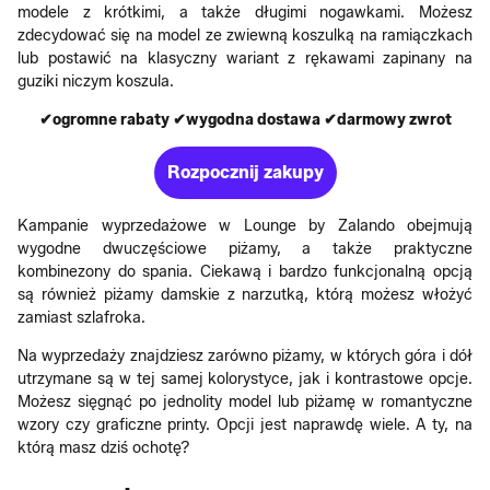
modele z krótkimi, a także długimi nogawkami. Możesz
zdecydować się na model ze zwiewną koszulką na ramiączkach
lub postawić na klasyczny wariant z rękawami zapinany na
guziki niczym koszula.
✔ogromne rabaty ✔wygodna dostawa ✔darmowy zwrot
Rozpocznij zakupy
Kampanie wyprzedażowe w Lounge by Zalando obejmują
wygodne dwuczęściowe piżamy, a także praktyczne
kombinezony do spania. Ciekawą i bardzo funkcjonalną opcją
są również piżamy damskie z narzutką, którą możesz włożyć
zamiast szlafroka.
Na wyprzedaży znajdziesz zarówno piżamy, w których góra i dół
utrzymane są w tej samej kolorystyce, jak i kontrastowe opcje.
Możesz sięgnąć po jednolity model lub piżamę w romantyczne
wzory czy graficzne printy. Opcji jest naprawdę wiele. A ty, na
którą masz dziś ochotę?