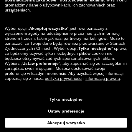
zalando-lounge.ro
zalando-lounge.hr
zalando-lounge.si
zalando-lounge.hu
zalando-lounge.lu
zalando-lounge.ee
zalando-lounge.lv
zalando-lounge.no
Znajdziesz nas
na
Facebook
Instagram
*W porównaniu z
sugerowaną ceną detaliczną
.