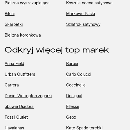
Bielizna wyszczuplająca
Koszula nocna satynowa
Bikini
Markowe Paski
Skarpetki
Szlafrok satynowy
Bielizna koronkowa
Odkryj więcej top marek
Anna Field
Barbie
Urban Outfitters
Carlo Colucci
Carrera
Coccinelle
Daniel Wellington zegarki
Desigual
obuwie Diadora
Ellesse
Fossil Outlet
Geox
Havaianas
Kate Spade torebki