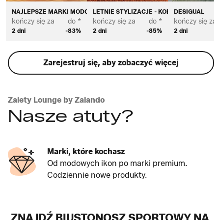
NAJLEPSZE MARKI MODOWE DLA KOBIET
LETNIE STYLIZACJE - KOBIETY
DESIGUAL
kończy się za
do *
kończy się za
do *
kończy się za
2 dni
-83%
2 dni
-85%
2 dni
Zarejestruj się, aby zobaczyć więcej
Zalety Lounge by Zalando
Nasze atuty?
Marki, które kochasz
Od modowych ikon po marki premium.
Codziennie nowe produkty.
ZNAJDŹ BIUSTONOSZ SPORTOWY NA