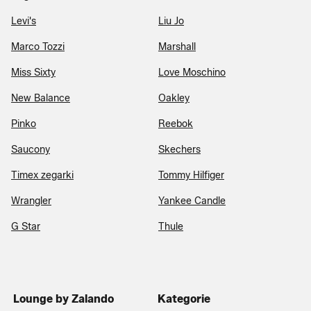
Levi's
Liu Jo
Marco Tozzi
Marshall
Miss Sixty
Love Moschino
New Balance
Oakley
Pinko
Reebok
Saucony
Skechers
Timex zegarki
Tommy Hilfiger
Wrangler
Yankee Candle
G Star
Thule
Lounge by Zalando
Kategorie