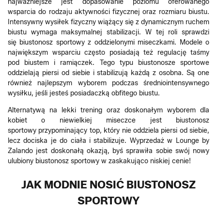
najważniejsze jest dopasowanie poziomu oferowanego
wsparcia do rodzaju aktywności fizycznej oraz rozmiaru biustu.
Intensywny wysiłek fizyczny wiążący się z dynamicznym ruchem
biustu wymaga maksymalnej stabilizacji. W tej roli sprawdzi
się biustonosz sportowy z oddzielonymi miseczkami. Modele o
największym wsparciu często posiadają też regulację taśmy
pod biustem i ramiączek. Tego typu biustonosze sportowe
oddzielają piersi od siebie i stabilizują każdą z osobna. Są one
również najlepszym wyborem podczas średniointensywnego
wysiłku, jeśli jesteś posiadaczką obfitego biustu.
Alternatywą na lekki trening oraz doskonałym wyborem dla
kobiet o niewielkiej miseczce jest biustonosz
sportowy przypominający top, który nie oddziela piersi od siebie,
lecz dociska je do ciała i stabilizuje. Wyprzedaż w Lounge by
Zalando jest doskonałą okazją, byś sprawiła sobie swój nowy
ulubiony biustonosz sportowy w zaskakująco niskiej cenie!
JAK MODNIE NOSIĆ BIUSTONOSZ
SPORTOWY