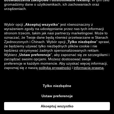
zalando-lounge.ro
zalando-lounge.hr
zalando-lounge.si
zalando-lounge.hu
zalando-lounge.lu
zalando-lounge.ee
zalando-lounge.lv
zalando-lounge.no
Znajdziesz nas
na
Facebook
Instagram
*W porównaniu z
sugerowaną ceną detaliczną
.