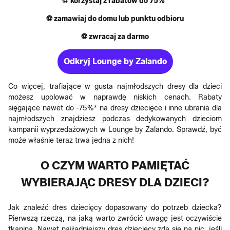
⚽
korzystaj z rabatów do 75%*
⚽ zamawiaj do domu lub punktu odbioru
⚽ zwracaj za darmo
Odkryj Lounge by Zalando
Co więcej, trafiające w gusta najmłodszych dresy dla dzieci
możesz upolować w naprawdę niskich cenach. Rabaty
sięgające nawet do -75%* na dresy dziecięce i inne ubrania dla
najmłodszych znajdziesz podczas dedykowanych dzieciom
kampanii wyprzedażowych w Lounge by Zalando. Sprawdź, być
może właśnie teraz trwa jedna z nich!
O CZYM WARTO PAMIĘTAĆ
WYBIERAJĄC DRESY DLA DZIECI?
Jak znaleźć dres dziecięcy dopasowany do potrzeb dziecka?
Pierwszą rzeczą, na jaką warto zwrócić uwagę jest oczywiście
tkanina. Nawet najładniejszy dres dziecięcy zda się na nic, jeśli