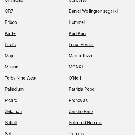
Chantelle
Converse
CR7
Daniel Wellington zegarki
Friboo
Hummel
Kaffe
Karl Kani
Levi's
Local Heroes
Maje
Marco Tozzi
Missoni
MONKI
Torby Nine West
O'Neill
Palladium
Patrizia Pepe
Picard
Pronovias
Salomon
Sandro Paris
Scholl
Selected Homme
Set
Tamaris