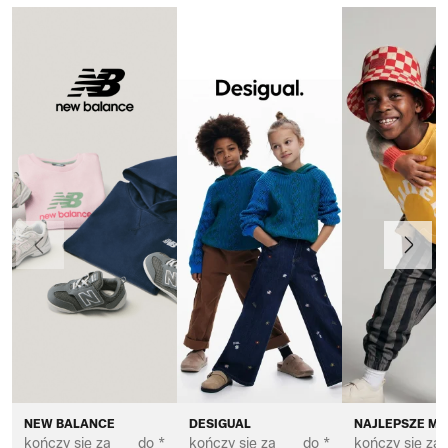
Poprzedni
Dalej
NEW BALANCE
DESIGUAL
NAJLEPSZE MA
kończy się za
do *
kończy się za
do *
kończy się za