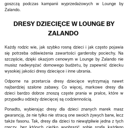
goszczą podczas kampanii wyprzedażowych w Lounge by
Zalando.
DRESY DZIECIĘCE W LOUNGE BY
ZALANDO
Każdy rodzic wie, jak szybko rosną dzieci i jak często pojawia
się potrzeba odświeżenia zawartości garderoby pociechy. Na
szczęście, dzięki okazjom cenowym w Lounge by Zalando nie
musisz nadwyrężać domowego budżetu, by zapewnić dziecku
wysokiej jakości dresy dziecięce i inne ubrania.
Odporne na przetarcia dresy dziecięce wytrzymają nawet
najbardziej szalone zabawy. Co więcej, markowe dresy dla
dzieci bardzo dobrze znoszą częste prania w pralce, które w
przypadku odzieży dziecięcej są codziennością.
Ponadto, wybierając dresy dla dzieci znanych marek masz
gwarancję, że nie tylko nie stracą one swoich żywych barw, lecz
także fasonu. Tak, dresy dla dzieci to niewątpliwie jedna z tych
rzeczy, bez których ciężko wyobrazić sobie szafę każdego