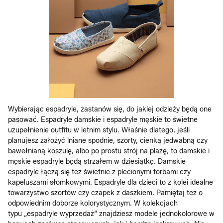
Wybierając espadryle, zastanów się, do jakiej odzieży będą one
pasować. Espadryle damskie i espadryle męskie to świetne
uzupełnienie outfitu w letnim stylu. Właśnie dlatego, jeśli
planujesz założyć lniane spodnie, szorty, cienką jedwabną czy
bawełnianą koszulę, albo po prostu strój na plażę, to damskie i
męskie espadryle będą strzałem w dziesiątkę. Damskie
espadryle łączą się też świetnie z plecionymi torbami czy
kapeluszami słomkowymi. Espadryle dla dzieci to z kolei idealne
towarzystwo szortów czy czapek z daszkiem. Pamiętaj też o
odpowiednim doborze kolorystycznym. W kolekcjach
typu „espadryle wyprzedaż“ znajdziesz modele jednokolorowe w