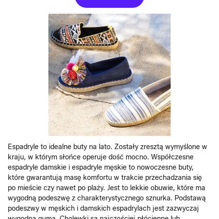
Espadryle to idealne buty na lato. Zostały zresztą wymyślone w
kraju, w którym słońce operuje dość mocno. Współczesne
espadryle damskie i espadryle męskie to nowoczesne buty,
które gwarantują masę komfortu w trakcie przechadzania się
po mieście czy nawet po plaży. Jest to lekkie obuwie, które ma
wygodną podeszwę z charakterystycznego sznurka. Podstawą
podeszwy w męskich i damskich espadrylach jest zazwyczaj
wygodna guma. Cholewki są najczęściej płócienne lub