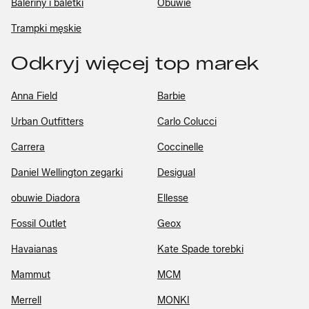
Baleriny i baletki
Obuwie
Trampki męskie
Odkryj więcej top marek
Anna Field
Barbie
Urban Outfitters
Carlo Colucci
Carrera
Coccinelle
Daniel Wellington zegarki
Desigual
obuwie Diadora
Ellesse
Fossil Outlet
Geox
Havaianas
Kate Spade torebki
Mammut
MCM
Merrell
MONKI