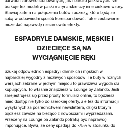
barwach zarówno stonowanych, jak i bardzo jaskrawych. Nie
brakuje też modeli w paski marynarskie czy inne ciekawe wzory.
Stawiaj zatem na połączenia butów i odzieży, które będą ze
sobą w odpowiedni sposób korespondować. Takie zestawienie
może dać naprawdę niesamowite efekty.
ESPADRYLE DAMSKIE, MĘSKIE I
DZIECIĘCE SĄ NA
WYCIĄGNIĘCIE RĘKI
Szukaj odpowiednich espadryli damskich i męskich w
najbardziej wygodny z możliwych sposobów. Te buty w różnych
wersjach zebrane w jednym miejscu to prawdziwa wygoda dla
kupujących. To właśnie znajdziesz w Lounge by Zalando. Jeśli
zarejestrujesz się przez prosty formularz online, to będziesz
mieć dostęp nie tylko do szerokiej oferty, ale też do informacji
wysyłanych za pośrednictwem newslettera, dzięki którym
będziesz zawsze na bieżąco z nowościami i wyprzedażami.
Przeceny na Lounge ba Zalando potrafią być naprawdę
imponujące. Bywa, że ceny spadają do -75% w stosunku do