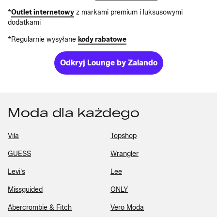
*
Outlet internetowy
z markami premium i luksusowymi
dodatkami
*Regularnie wysyłane
kody rabatowe
Odkryj Lounge by Zalando
Moda dla każdego
Vila
Topshop
GUESS
Wrangler
Levi's
Lee
Missguided
ONLY
Abercrombie & Fitch
Vero Moda