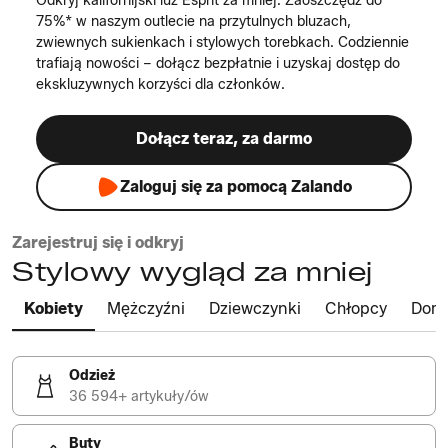
Odkryj kalifornijski luz Esprit za mniej. Zaoszczędź do
75%* w naszym outlecie na przytulnych bluzach,
zwiewnych sukienkach i stylowych torebkach. Codziennie
trafiają nowości – dołącz bezpłatnie i uzyskaj dostęp do
ekskluzywnych korzyści dla członków.
Dołącz teraz, za darmo
Zaloguj się za pomocą Zalando
Zarejestruj się i odkryj
Stylowy wygląd za mniej
Kobiety
Mężczyźni
Dziewczynki
Chłopcy
Dom
Odzież
36 594+ artykuły/ów
Buty