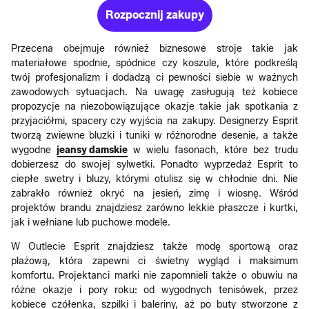
Rozpocznij zakupy
Przecena obejmuje również biznesowe stroje takie jak
materiałowe spodnie, spódnice czy koszule, które podkreślą
twój profesjonalizm i dodadzą ci pewności siebie w ważnych
zawodowych sytuacjach. Na uwagę zasługują też kobiece
propozycje na niezobowiązujące okazje takie jak spotkania z
przyjaciółmi, spacery czy wyjścia na zakupy. Designerzy Esprit
tworzą zwiewne bluzki i tuniki w różnorodne desenie, a także
wygodne
jeansy damskie
w wielu fasonach, które bez trudu
dobierzesz do swojej sylwetki. Ponadto wyprzedaż Esprit to
ciepłe swetry i bluzy, którymi otulisz się w chłodnie dni. Nie
zabrakło również okryć na jesień, zimę i wiosnę. Wśród
projektów brandu znajdziesz zarówno lekkie płaszcze i kurtki,
jak i wełniane lub puchowe modele.
W Outlecie Esprit znajdziesz także modę sportową oraz
plażową, która zapewni ci świetny wygląd i maksimum
komfortu. Projektanci marki nie zapomnieli także o obuwiu na
różne okazje i pory roku: od wygodnych tenisówek, przez
kobiece czółenka, szpilki i baleriny, aż po buty stworzone z