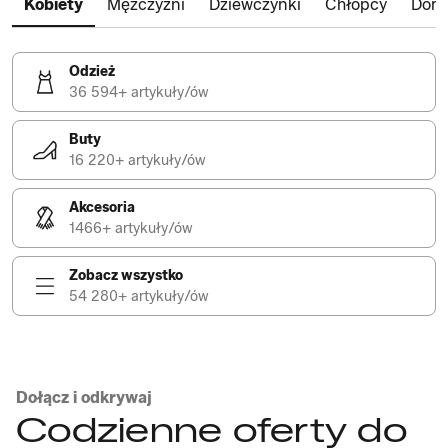
Kobiety
Mężczyźni
Dziewczynki
Chłopcy
Dom
Odzież
36 594+ artykuły/ów
Buty
16 220+ artykuły/ów
Akcesoria
1466+ artykuły/ów
Zobacz wszystko
54 280+ artykuły/ów
Dołącz i odkrywaj
Codzienne oferty do