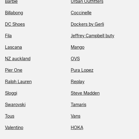
Barbie
Urban Outfitters
Billabong
Coccinelle
DC Shoes
Dockers by Gerli
Fila
Jeffrey Campbell buty
Lascana
Mango
NZ auckland
OVS
Pier One
Pura Lopez
Ralph Lauren
Replay
Sloggi
Steve Madden
Swarovski
Tamaris
Tous
Vans
Valentino
HOKA