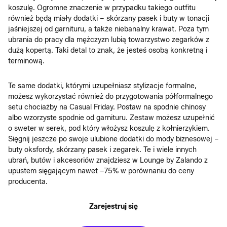
koszulę. Ogromne znaczenie w przypadku takiego outfitu
również będą miały dodatki – skórzany pasek i buty w tonacji
jaśniejszej od garnituru, a także niebanalny krawat. Poza tym
ubrania do pracy dla mężczyzn lubią towarzystwo zegarków z
dużą kopertą. Taki detal to znak, że jesteś osobą konkretną i
terminową.
Te same dodatki, którymi uzupełniasz stylizacje formalne,
możesz wykorzystać również do przygotowania półformalnego
setu chociażby na Casual Friday. Postaw na spodnie chinosy
albo wzorzyste spodnie od garnituru. Zestaw możesz uzupełnić
o sweter w serek, pod który włożysz koszulę z kołnierzykiem.
Sięgnij jeszcze po swoje ulubione dodatki do mody biznesowej –
buty oksfordy, skórzany pasek i zegarek. Te i wiele innych
ubrań, butów i akcesoriów znajdziesz w Lounge by Zalando z
upustem sięgającym nawet –75% w porównaniu do ceny
producenta.
Zarejestruj się