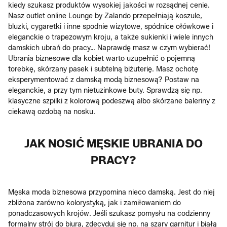
kiedy szukasz produktów wysokiej jakości w rozsądnej cenie.
Nasz outlet online Lounge by Zalando przepełniają koszule,
bluzki, cygaretki i inne spodnie wizytowe, spódnice ołówkowe i
eleganckie o trapezowym kroju, a także sukienki i wiele innych
damskich ubrań do pracy… Naprawdę masz w czym wybierać!
Ubrania biznesowe dla kobiet warto uzupełnić o pojemną
torebkę, skórzany pasek i subtelną biżuterię. Masz ochotę
eksperymentować z damską modą biznesową? Postaw na
eleganckie, a przy tym nietuzinkowe buty. Sprawdzą się np.
klasyczne szpilki z kolorową podeszwą albo skórzane baleriny z
ciekawą ozdobą na nosku.
JAK NOSIĆ MĘSKIE UBRANIA DO
PRACY?
Męska moda biznesowa przypomina nieco damską. Jest do niej
zbliżona zarówno kolorystyką, jak i zamiłowaniem do
ponadczasowych krojów. Jeśli szukasz pomysłu na codzienny
formalny strój do biura, zdecyduj się np. na szary garnitur i białą