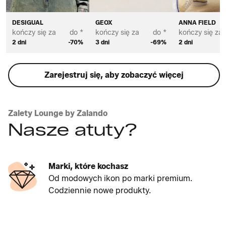
DESIGUAL
GEOX
ANNA FIELD
kończy się za
do *
kończy się za
do *
kończy się za
2 dni
-70%
3 dni
-69%
2 dni
Zarejestruj się, aby zobaczyć więcej
Zalety Lounge by Zalando
Nasze atuty?
Marki, które kochasz
Od modowych ikon po marki premium.
Codziennie nowe produkty.