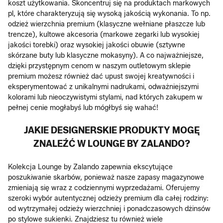
koszt użytkowania. Skoncentruj się na produktach markowych
pl, które charakteryzują się wysoką jakością wykonania. To np.
odzież wierzchnia premium (klasyczne wełniane płaszcze lub
trencze), kultowe akcesoria (markowe zegarki lub wysokiej
jakości torebki) oraz wysokiej jakości obuwie (sztywne
skórzane buty lub klasyczne mokasyny). A co najważniejsze,
dzięki przystępnym cenom w naszym outletowym sklepie
premium możesz również dać upust swojej kreatywności i
eksperymentować z unikalnymi nadrukami, odważniejszymi
kolorami lub nieoczywistymi stylami, nad których zakupem w
pełnej cenie mogłabyś lub mógłbyś się wahać!
JAKIE DESIGNERSKIE PRODUKTY MOGĘ
ZNALEŹĆ W LOUNGE BY ZALANDO?
Kolekcja Lounge by Zalando zapewnia ekscytujące
poszukiwanie skarbów, ponieważ nasze zapasy magazynowe
zmieniają się wraz z codziennymi wyprzedażami. Oferujemy
szeroki wybór autentycznej odzieży premium dla całej rodziny:
od wytrzymałej odzieży wierzchniej i ponadczasowych dżinsów
po stylowe sukienki. Znajdziesz tu również wiele