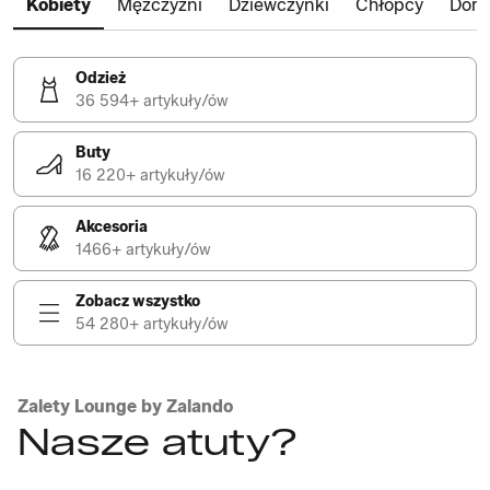
Kobiety
Mężczyźni
Dziewczynki
Chłopcy
Dom
Odzież
36 594+ artykuły/ów
Buty
16 220+ artykuły/ów
Akcesoria
1466+ artykuły/ów
Zobacz wszystko
54 280+ artykuły/ów
Zalety Lounge by Zalando
Nasze atuty?