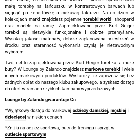
małą torebkę na łańcuszku w kontrastowych barwach lub
sięgnąć po kopertówkę o ciekawej fakturze. Na co dzień w
kolekcjach marki znajdziesz pojemne
torebki worki
, shopperki
oraz modele na ramię. Zaprojektowane przez Kurt Geiger
torebki są niezwykle funkcjonalne i dobrze przemyślane.
Wysokiej jakości materiały, dobrze zaplanowana przestrzeń w
środku oraz staranność wykonania czynią je niezawodnym
wyborem.
Twój cel to zaprojektowana przez Kurt Geiger torebka, a może
buty? W Lounge by Zalando znajdziesz
markowe torebki
i wiele
innych markowych produktów. Wystarczy, że zapiszesz się bez
żadnych opłat do naszego klubu zakupowego, a zyskasz dostęp
do ofert w ramach szybkich kampanii wyprzedażowych.
Lounge by Zalando gwarantuje Ci:
*Wyjątkowy dostęp do markowej
odzieży damskiej
,
męskiej
i
dziecięcej
w niskich cenach
*Zniżki na odzież sportową, buty do treningu i sprzęt w
outlecie sportowym