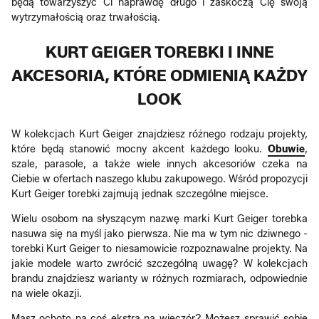
będą towarzyszyć Ci naprawdę długo i zaskoczą Cię swoją
wytrzymałością oraz trwałością.
KURT GEIGER TOREBKI I INNE
AKCESORIA, KTÓRE ODMIENIĄ KAŻDY
LOOK
W kolekcjach Kurt Geiger znajdziesz różnego rodzaju projekty,
które będą stanowić mocny akcent każdego looku.
Obuwie
,
szale, parasole, a także wiele innych akcesoriów czeka na
Ciebie w ofertach naszego klubu zakupowego. Wśród propozycji
Kurt Geiger torebki zajmują jednak szczególne miejsce.
Wielu osobom na słyszącym nazwę marki Kurt Geiger torebka
nasuwa się na myśl jako pierwsza. Nie ma w tym nic dziwnego -
torebki Kurt Geiger to niesamowicie rozpoznawalne projekty. Na
jakie modele warto zwrócić szczególną uwagę? W kolekcjach
brandu znajdziesz warianty w różnych rozmiarach, odpowiednie
na wiele okazji.
Masz ochotę na coś ekstra na wieczór? Możesz sprawić sobie