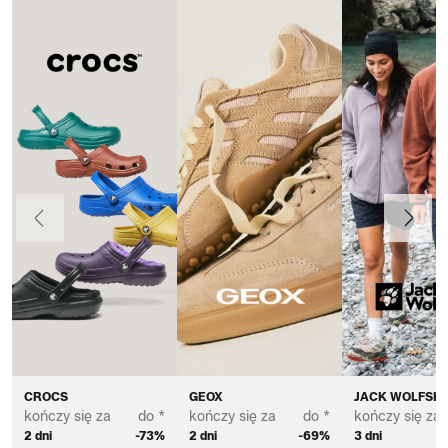
Poprzedni
Dalej
CROCS
GEOX
JACK WOLFSKI
kończy się za
do *
kończy się za
do *
kończy się za
2 dni
-73%
2 dni
-69%
3 dni