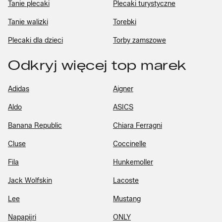
Tanie plecaki
Plecaki turystyczne
Tanie walizki
Torebki
Plecaki dla dzieci
Torby zamszowe
Odkryj więcej top marek
Adidas
Aigner
Aldo
ASICS
Banana Republic
Chiara Ferragni
Cluse
Coccinelle
Fila
Hunkemoller
Jack Wolfskin
Lacoste
Lee
Mustang
Napapijri
ONLY