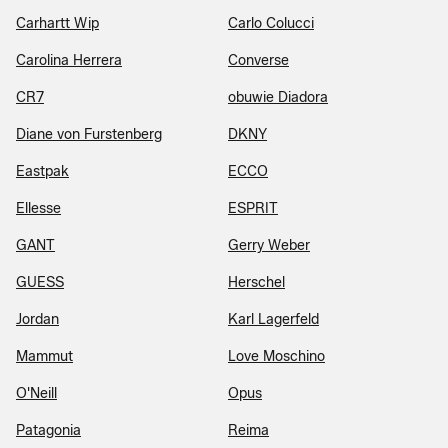
Carhartt Wip
Carlo Colucci
Carolina Herrera
Converse
CR7
obuwie Diadora
Diane von Furstenberg
DKNY
Eastpak
ECCO
Ellesse
ESPRIT
GANT
Gerry Weber
GUESS
Herschel
Jordan
Karl Lagerfeld
Mammut
Love Moschino
O'Neill
Opus
Patagonia
Reima