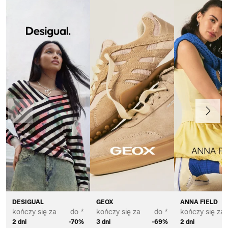
Poprzedni
Dalej
DESIGUAL
GEOX
ANNA FIELD
kończy się za
do *
kończy się za
do *
kończy się za
2 dni
-70%
3 dni
-69%
2 dni