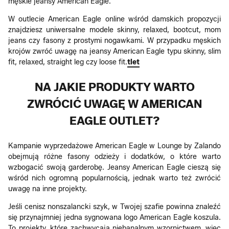
męskie jeansy American Eagle.
W outlecie American Eagle online wśród damskich propozycji
znajdziesz uniwersalne modele skinny, relaxed, bootcut, mom
jeans czy fasony z prostymi nogawkami. W przypadku męskich
krojów zwróć uwagę na jeansy American Eagle typu skinny, slim
fit, relaxed, straight leg czy loose fit.
tlet
NA JAKIE PRODUKTY WARTO
ZWRÓCIĆ UWAGĘ W AMERICAN
EAGLE OUTLET?
Kampanie wyprzedażowe American Eagle w Lounge by Zalando
obejmują różne fasony odzieży i dodatków, o które warto
wzbogacić swoją garderobę. Jeansy American Eagle cieszą się
wśród nich ogromną popularnością, jednak warto też zwrócić
uwagę na inne projekty.
Jeśli cenisz nonszalancki szyk, w Twojej szafie powinna znaleźć
się przynajmniej jedna sygnowana logo American Eagle koszula.
To projekty, które zachwycają niebanalnym wzornictwem, więc