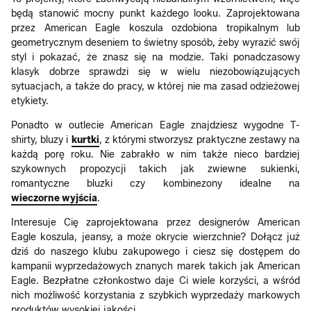
będą stanowić mocny punkt każdego looku. Zaprojektowana
przez American Eagle koszula ozdobiona tropikalnym lub
geometrycznym deseniem to świetny sposób, żeby wyrazić swój
styl i pokazać, że znasz się na modzie. Taki ponadczasowy
klasyk dobrze sprawdzi się w wielu niezobowiązujących
sytuacjach, a także do pracy, w której nie ma zasad odzieżowej
etykiety.
Ponadto w outlecie American Eagle znajdziesz wygodne T-
shirty, bluzy i
kurtki
, z którymi stworzysz praktyczne zestawy na
każdą porę roku. Nie zabrakło w nim także nieco bardziej
szykownych propozycji takich jak zwiewne sukienki,
romantyczne bluzki czy kombinezony idealne na
wieczorne wyjścia
.
Interesuje Cię zaprojektowana przez designerów American
Eagle koszula, jeansy, a może okrycie wierzchnie? Dołącz już
dziś do naszego klubu zakupowego i ciesz się dostępem do
kampanii wyprzedażowych znanych marek takich jak American
Eagle. Bezpłatne członkostwo daje Ci wiele korzyści, a wśród
nich możliwość korzystania z szybkich wyprzedaży markowych
produktów wysokiej jakości.