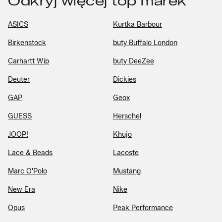
Odkryj więcej top marek
ASICS
Kurtka Barbour
Birkenstock
buty Buffalo London
Carhartt Wip
buty DeeZee
Deuter
Dickies
GAP
Geox
GUESS
Herschel
JOOP!
Khujo
Lace & Beads
Lacoste
Marc O'Polo
Mustang
New Era
Nike
Opus
Peak Performance