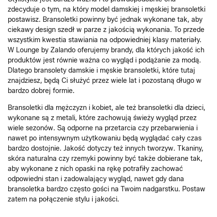
zdecyduje o tym, na który model damskiej i męskiej bransoletki
postawisz. Bransoletki powinny być jednak wykonane tak, aby
ciekawy design szedł w parze z jakością wykonania. To przede
wszystkim kwestia stawiania na odpowiedniej klasy materiały.
W Lounge by Zalando oferujemy brandy, dla których jakość ich
produktów jest równie ważna co wygląd i podążanie za modą.
Dlatego bransolety damskie i męskie bransoletki, które tutaj
znajdziesz, będą Ci służyć przez wiele lat i pozostaną długo w
bardzo dobrej formie.
Bransoletki dla mężczyzn i kobiet, ale też bransoletki dla dzieci,
wykonane są z metali, które zachowują świeży wygląd przez
wiele sezonów. Są odporne na przetarcia czy przebarwienia i
nawet po intensywnym użytkowaniu będą wyglądać cały czas
bardzo dostojnie. Jakość dotyczy też innych tworzyw. Tkaniny,
skóra naturalna czy rzemyki powinny być także dobierane tak,
aby wykonane z nich opaski na rękę potrafiły zachować
odpowiedni stan i zadowalający wygląd, nawet gdy dana
bransoletka bardzo często gości na Twoim nadgarstku. Postaw
zatem na połączenie stylu i jakości.