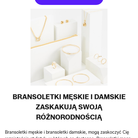
BRANSOLETKI MĘSKIE I DAMSKIE
ZASKAKUJĄ SWOJĄ
RÓŻNORODNOŚCIĄ
Bransoletki męskie i bransoletki damskie, mogą zaskoczyć Cię