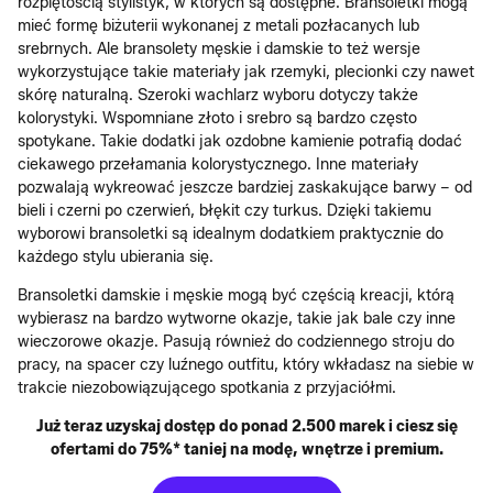
rozpiętością stylistyk, w których są dostępne. Bransoletki mogą
mieć formę biżuterii wykonanej z metali pozłacanych lub
srebrnych. Ale bransolety męskie i damskie to też wersje
wykorzystujące takie materiały jak rzemyki, plecionki czy nawet
skórę naturalną. Szeroki wachlarz wyboru dotyczy także
kolorystyki. Wspomniane złoto i srebro są bardzo często
spotykane. Takie dodatki jak ozdobne kamienie potrafią dodać
ciekawego przełamania kolorystycznego. Inne materiały
pozwalają wykreować jeszcze bardziej zaskakujące barwy – od
bieli i czerni po czerwień, błękit czy turkus. Dzięki takiemu
wyborowi bransoletki są idealnym dodatkiem praktycznie do
każdego stylu ubierania się.
Bransoletki damskie i męskie mogą być częścią kreacji, którą
wybierasz na bardzo wytworne okazje, takie jak bale czy inne
wieczorowe okazje. Pasują również do codziennego stroju do
pracy, na spacer czy luźnego outfitu, który wkładasz na siebie w
trakcie niezobowiązującego spotkania z przyjaciółmi.
Już teraz uzyskaj dostęp do ponad 2.500 marek i ciesz się
ofertami do 75%* taniej na modę, wnętrze i premium.