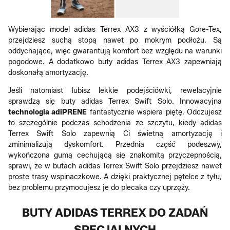
Wybierając model adidas Terrex AX3 z wyściółką Gore-Tex,
przejdziesz suchą stopą nawet po mokrym podłożu. Są
oddychające, więc gwarantują komfort bez względu na warunki
pogodowe. A dodatkowo buty adidas Terrex AX3 zapewniają
doskonałą amortyzację.
Jeśli natomiast lubisz lekkie podejściówki, rewelacyjnie
sprawdzą się buty adidas Terrex Swift Solo. Innowacyjna
technologia adiPRENE
fantastycznie wspiera piętę. Odczujesz
to szczególnie podczas schodzenia ze szczytu, kiedy adidas
Terrex Swift Solo zapewnią Ci świetną amortyzację i
zminimalizują dyskomfort. Przednia część podeszwy,
wykończona gumą cechującą się znakomitą przyczepnością,
sprawi, że w butach adidas Terrex Swift Solo przejdziesz nawet
proste trasy wspinaczkowe. A dzięki praktycznej pętelce z tyłu,
bez problemu przymocujesz je do plecaka czy uprzęży.
BUTY ADIDAS TERREX DO ZADAŃ
SPECJALNYCH