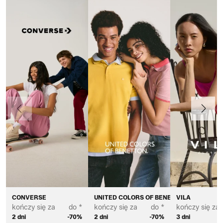
Poprzedni
Dalej
CONVERSE
UNITED COLORS OF BENETTON
VILA
kończy się za
do *
kończy się za
do *
kończy się za
2 dni
-70%
2 dni
-70%
3 dni