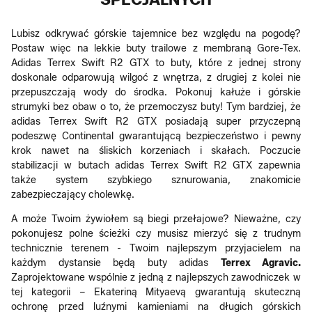
Lubisz odkrywać górskie tajemnice bez względu na pogodę?
Postaw więc na lekkie buty trailowe z membraną Gore-Tex.
Adidas Terrex Swift R2 GTX to buty, które z jednej strony
doskonale odparowują wilgoć z wnętrza, z drugiej z kolei nie
przepuszczają wody do środka. Pokonuj kałuże i górskie
strumyki bez obaw o to, że przemoczysz buty! Tym bardziej, że
adidas Terrex Swift R2 GTX posiadają super przyczepną
podeszwę Continental gwarantującą bezpieczeństwo i pewny
krok nawet na śliskich korzeniach i skałach. Poczucie
stabilizacji w butach adidas Terrex Swift R2 GTX zapewnia
także system szybkiego sznurowania, znakomicie
zabezpieczający cholewkę.
A może Twoim żywiołem są biegi przełajowe? Nieważne, czy
pokonujesz polne ścieżki czy musisz mierzyć się z trudnym
technicznie terenem - Twoim najlepszym przyjacielem na
każdym dystansie będą buty adidas
Terrex Agravic.
Zaprojektowane wspólnie z jedną z najlepszych zawodniczek w
tej kategorii – Ekateriną Mityaevą gwarantują skuteczną
ochronę przed luźnymi kamieniami na długich górskich