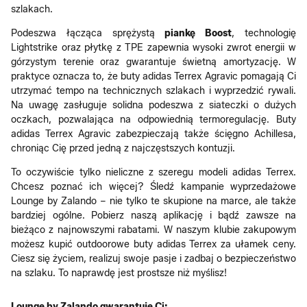
szlakach.
Podeszwa łącząca sprężystą
piankę Boost
, technologię
Lightstrike oraz płytkę z TPE zapewnia wysoki zwrot energii w
górzystym terenie oraz gwarantuje świetną amortyzację. W
praktyce oznacza to, że buty adidas Terrex Agravic pomagają Ci
utrzymać tempo na technicznych szlakach i wyprzedzić rywali.
Na uwagę zasługuje solidna podeszwa z siateczki o dużych
oczkach, pozwalająca na odpowiednią termoregulację. Buty
adidas Terrex Agravic zabezpieczają także ścięgno Achillesa,
chroniąc Cię przed jedną z najczęstszych kontuzji.
To oczywiście tylko nieliczne z szeregu modeli adidas Terrex.
Chcesz poznać ich więcej? Śledź kampanie wyprzedażowe
Lounge by Zalando – nie tylko te skupione na marce, ale także
bardziej ogólne. Pobierz naszą aplikację i bądź zawsze na
bieżąco z najnowszymi rabatami. W naszym klubie zakupowym
możesz kupić outdoorowe buty adidas Terrex za ułamek ceny.
Ciesz się życiem, realizuj swoje pasje i zadbaj o bezpieczeństwo
na szlaku. To naprawdę jest prostsze niż myślisz!
Lounge by Zalando gwarantuje Ci: