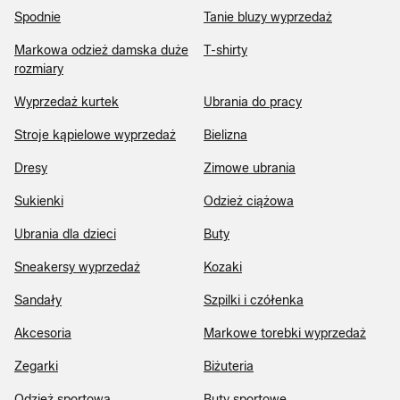
Spodnie
Tanie bluzy wyprzedaż
Markowa odzież damska duże
T-shirty
rozmiary
Wyprzedaż kurtek
Ubrania do pracy
Stroje kąpielowe wyprzedaż
Bielizna
Dresy
Zimowe ubrania
Sukienki
Odzież ciążowa
Ubrania dla dzieci
Buty
Sneakersy wyprzedaż
Kozaki
Sandały
Szpilki i czółenka
Akcesoria
Markowe torebki wyprzedaż
Zegarki
Biżuteria
Odzież sportowa
Buty sportowe