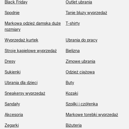
Black Friday
Outlet ubrania
Spodnie
Tanie bluzy wyprzedaż
Markowa odzież damska duże
T-shirty
rozmiary
Wyprzedaż kurtek
Ubrania do pracy
Stroje kąpielowe wyprzedaż
Bielizna
Dresy
Zimowe ubrania
Sukienki
Odzież ciążowa
Ubrania dla dzieci
Buty
Sneakersy wyprzedaż
Kozaki
Sandały
Szpilki i czółenka
Akcesoria
Markowe torebki wyprzedaż
Zegarki
Biżuteria