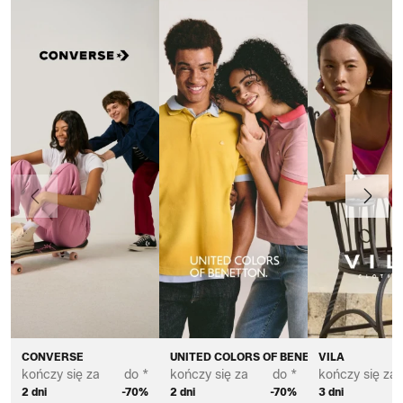
Poprzedni
Dalej
CONVERSE
UNITED COLORS OF BENETTON
VILA
kończy się za
do *
kończy się za
do *
kończy się za
2 dni
-70%
2 dni
-70%
3 dni