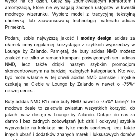
wybór na co dzień. Ciesz się zdumiewającym komfortem i
amortyzacją, które nie wymagają żadnych ustępstw w kwestii
modnego wizerunku. Wybierz model z tradycyjną tekstylną
cholewką, lub zaawansowaną technologią materiału adidas
Primeknit.
Podaruj sobie najwyższą jakość i
modny design
adidas za
ułamek ceny regularnej korzystając z szybkich wyprzedaży w
Lounge by Zalando. Pamiętaj, że buty adidas NMD możesz
znaleźć nie tylko w ramach kampanii poświęconych serii adidas
NMD, lecz także dzięki naszym szybkim promocjom
skoncentrowanym na bardziej rozległych kategoriach. Kto wie,
być może właśnie w tej chwili adidas NMD damskie i męskie
czekają na Ciebie w Lounge by Zalando w nawet o -75%*
niższej cenie...
Buty adidas NMD R1 i inne buty NMD nawet o -75%* taniej? Te
modowe deale to zaledwie zwiastun wszystkich korzyści, do
jakich masz dostęp w Lounge by Zalando. Dołącz do nas za
darmo i bez żadnych zobowiązań już dziś i odkrywaj szybkie
wyprzedaże na kolekcje nie tylko mody sportowej, lecz także
innych ubrań i dodatków znanych marek i luksusowych domów