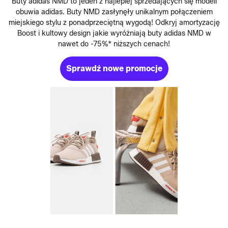
Buty adidas NMD to jeden z najlepiej sprzedających się modeli
obuwia adidas. Buty NMD zasłynęły unikalnym połączeniem
miejskiego stylu z ponadprzeciętną wygodą! Odkryj amortyzację
Boost i kultowy design jakie wyróżniają buty adidas NMD w
nawet do -75%* niższych cenach!
Sprawdź nowe promocje