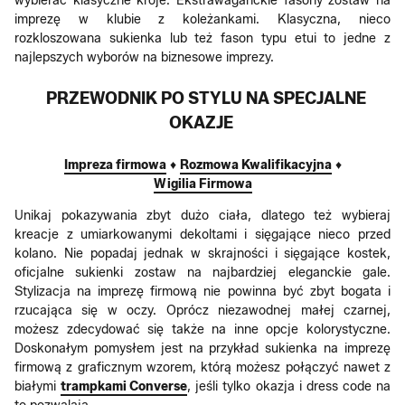
wybierać klasyczne kroje. Ekstrawaganckie fasony zostaw na
imprezę w klubie z koleżankami. Klasyczna, nieco
rozkloszowana sukienka lub też fason typu etui to jedne z
najlepszych wyborów na biznesowe imprezy.
PRZEWODNIK PO STYLU NA SPECJALNE
OKAZJE
Impreza firmowa
♦
Rozmowa Kwalifikacyjna
♦
Wigilia Firmowa
Unikaj pokazywania zbyt dużo ciała, dlatego też wybieraj
kreacje z umiarkowanymi dekoltami i sięgające nieco przed
kolano. Nie popadaj jednak w skrajności i sięgające kostek,
oficjalne sukienki zostaw na najbardziej eleganckie gale.
Stylizacja na imprezę firmową nie powinna być zbyt bogata i
rzucająca się w oczy. Oprócz niezawodnej małej czarnej,
możesz zdecydować się także na inne opcje kolorystyczne.
Doskonałym pomysłem jest na przykład sukienka na imprezę
firmową z graficznym wzorem, którą możesz połączyć nawet z
białymi
trampkami Converse
, jeśli tylko okazja i dress code na