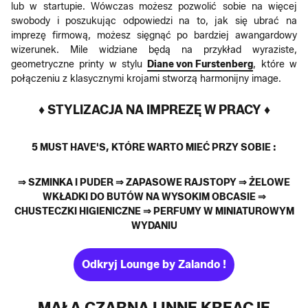
lub w startupie. Wówczas możesz pozwolić sobie na więcej
swobody i poszukując odpowiedzi na to, jak się ubrać na
imprezę firmową, możesz sięgnąć po bardziej awangardowy
wizerunek. Mile widziane będą na przykład wyraziste,
geometryczne printy w stylu
Diane von Furstenberg
, które w
połączeniu z klasycznymi krojami stworzą harmonijny image.
♦ STYLIZACJA NA IMPREZĘ W PRACY ♦
5 MUST HAVE'S, KTÓRE WARTO MIEĆ PRZY SOBIE :
⇒ SZMINKA I PUDER ⇒ ZAPASOWE RAJSTOPY ⇒ ŻELOWE
WKŁADKI DO BUTÓW NA WYSOKIM OBCASIE ⇒
CHUSTECZKI HIGIENICZNE ⇒ PERFUMY W MINIATUROWYM
WYDANIU
Odkryj Lounge by Zalando !
MAŁA CZARNA I INNE KREACJE