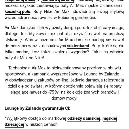
możesz uzyskać zestawiając buty Air Max męskie z chinosami i
koszulką polo
. Buty Nike Air Max udowadniają swoją stylową
wszechstronność również w kobiecej garderobie.
Air Max damskie i ich wyrazisty design potrafi zrobić cały image,
dlatego też błyskawicznie potrafią ożywić nawet najprostszą
stylizację. Wbrew pozorom, Air Max damskie nadają się nawet
do noszenia wraz z casualowymi
sukienkami
. Buty, które są nie
tylko modne, lecz także szalenie wygodne? Takie są właśnie
buty Air Max od Nike!
Technologia Air Max to niekwestionowany przełom w obuwiu
sportowym, a kampanie wyprzedażowe w Lounge by Zalando —
w doświadczaniu zakupów on-line. Jedynie darmowa rejestracja
dzieli cię od świata, w którym codziennie pojawiają się rabaty
sięgające nawet do -75%* na kolekcje znanych brandów i
domów mody!
Lounge by Zalando gwarantuje Ci:
*Wyjątkowy dostęp do markowej
odzieży damskiej
,
męskiej
i
dziecięcej
w niskich cenach