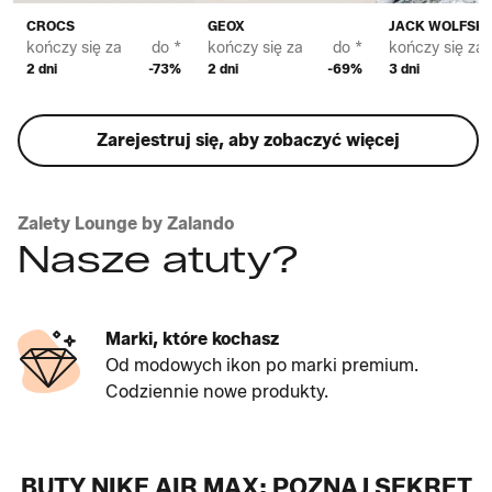
CROCS
GEOX
JACK WOLFSKI
kończy się za
do *
kończy się za
do *
kończy się za
2 dni
-73%
2 dni
-69%
3 dni
Zarejestruj się, aby zobaczyć więcej
Zalety Lounge by Zalando
Nasze atuty?
Marki, które kochasz
Od modowych ikon po marki premium.
Codziennie nowe produkty.
BUTY NIKE AIR MAX: POZNAJ SEKRET