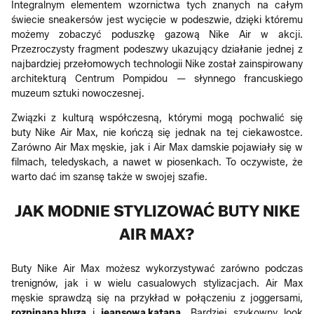
Integralnym elementem wzornictwa tych znanych na całym
świecie sneakersów jest wycięcie w podeszwie, dzięki któremu
możemy zobaczyć poduszkę gazową Nike Air w akcji.
Przezroczysty fragment podeszwy ukazujący działanie jednej z
najbardziej przełomowych technologii Nike został zainspirowany
architekturą Centrum Pompidou — słynnego francuskiego
muzeum sztuki nowoczesnej.
Związki z kulturą współczesną, którymi mogą pochwalić się
buty Nike Air Max, nie kończą się jednak na tej ciekawostce.
Zarówno Air Max męskie, jak i Air Max damskie pojawiały się w
filmach, teledyskach, a nawet w piosenkach. To oczywiste, że
warto dać im szansę także w swojej szafie.
JAK MODNIE STYLIZOWAĆ BUTY NIKE
AIR MAX?
Buty Nike Air Max możesz wykorzystywać zarówno podczas
trenignów, jak i w wielu casualowych stylizacjach. Air Max
męskie sprawdzą się na przykład w połączeniu z joggersami,
rozpinaną bluzą
i
jeansową kataną
. Bardziej szykowny look