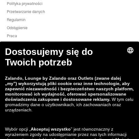
Polityka prywatności
Przetwarzanie danych
Regulamin
Odstąpienie
Praca
Zgłoś lukę w zabezpieczeniach
Bezpieczeństwo Produktu
Grupa Zalando
Metody płatności
Zalando
ABOUT YOU
Znajdziesz nas na
Wysyłka i nasi partnerzy