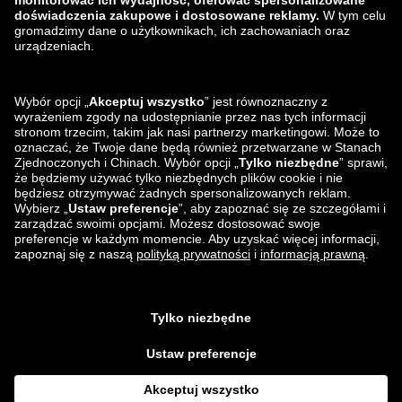
Znajdziesz nas na
Wysyłka i nasi partnerzy
logistyczni
Aplikacja Lounge by Zalando
Aplikacja Lounge by Zalando
*W porównaniu z
sugerowaną ceną detaliczną
.
¹ Wszystkie ceny zawierają
podatek VAT; koszty pakowania i przetwarzania zamówienia nie są zawarte