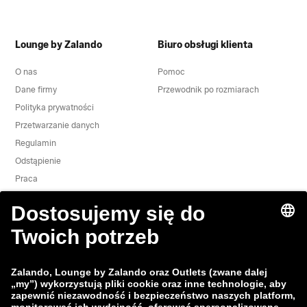
Lounge by Zalando
Biuro obsługi klienta
O nas
Pomoc
Dane firmy
Przewodnik po rozmiarach
Polityka prywatności
Przetwarzanie danych
Regulamin
Odstąpienie
Praca
Zgłoś lukę w zabezpieczeniach
Bezpieczeństwo Produktu
Grupa Zalando
Metody płatności
Zalando
ABOUT YOU