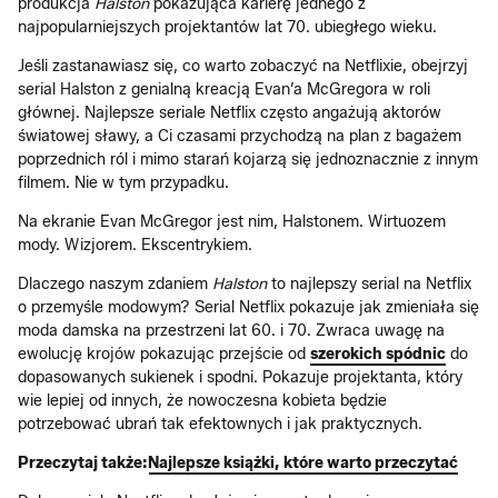
produkcja
Halston
pokazująca karierę jednego z
najpopularniejszych projektantów lat 70. ubiegłego wieku.
Jeśli zastanawiasz się, co warto zobaczyć na Netflixie, obejrzyj
serial Halston z genialną kreacją Evan’a McGregora w roli
głównej. Najlepsze seriale Netflix często angażują aktorów
światowej sławy, a Ci czasami przychodzą na plan z bagażem
poprzednich ról i mimo starań kojarzą się jednoznacznie z innym
filmem. Nie w tym przypadku.
Na ekranie Evan McGregor jest nim, Halstonem. Wirtuozem
mody. Wizjorem. Ekscentrykiem.
Dlaczego naszym zdaniem
Halston
to najlepszy serial na Netflix
o przemyśle modowym? Serial Netflix pokazuje jak zmieniała się
moda damska na przestrzeni lat 60. i 70. Zwraca uwagę na
ewolucję krojów pokazując przejście od
szerokich spódnic
do
dopasowanych sukienek i spodni. Pokazuje projektanta, który
wie lepiej od innych, że nowoczesna kobieta będzie
potrzebować ubrań tak efektownych i jak praktycznych.
Przeczytaj także:
Najlepsze książki, które warto przeczytać