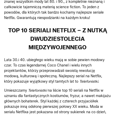
znanej wszystkim mody lat 80. i 90., z kompletnie nieznaną i
całkowicie tajemniczą materią science fiction. To jeden z
powodów, dla których tak bardzo kochamy najlepsze seriale
Netflix. Gwarantują niespodzianki na każdym kroku!
TOP 10 SERIALI NETFLIX – Z NUTKĄ
DWUDZIESTOLECIA
MIĘDZYWOJENNEGO
Lata 30.i 40. ubiegłego wieku mają w sobie pewien modowy
czar. To czas legendarnej Coco Chanel i wielu innych
projektantów, którzy przeprowadzali swoistą rewolucję
modową, kulturową i społeczną. Najlepszy serial na Netflix,
który pokazuje wyjątkowy styl tamtych lat to
Telefonistki
.
Umieszczamy
Telefonistki
na liście top 10 seriali na Netflix w
uznaniu dla fantastycznych kostiumów, fryzur, a nawet makijażu
głównych bohaterek. Styl każdej z czterech przyjaciółek
pokazuje inną odsłonę pierwszej połowy XX wieku. Moda w
serialu Netflixa jest pokazana od strony sukienek na co dzień,