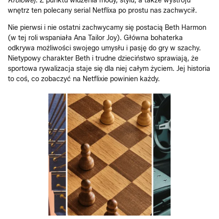
Królowej
. Z punktu widzenia mody, stylu, a także wystroju
wnętrz ten polecany serial Netflixa po prostu nas zachwycił.
Nie pierwsi i nie ostatni zachwycamy się postacią Beth Harmon
(w tej roli wspaniała Ana Tailor Joy). Główna bohaterka
odkrywa możliwości swojego umysłu i pasję do gry w szachy.
Nietypowy charakter Beth i trudne dzieciństwo sprawiają, że
sportowa rywalizacja staje się dla niej całym życiem. Jej historia
to coś, co zobaczyć na Netflixie powinien każdy.