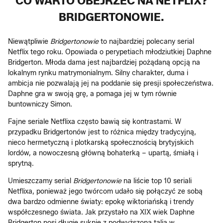
CO WARTO OBEJRZEĆ NA NETFLIX?
BRIDGERTONOWIE.
Niewątpliwie
Bridgertonowie
to najbardziej polecany serial
Netflix tego roku. Opowiada o perypetiach młodziutkiej Daphne
Bridgerton. Młoda dama jest najbardziej pożądaną opcją na
lokalnym rynku matrymonialnym. Silny charakter, duma i
ambicja nie pozwalają jej na poddanie się presji społeczeństwa.
Daphne gra w swoją grę, a pomaga jej w tym równie
buntowniczy Simon.
Fajne seriale Netflixa często bawią się kontrastami. W
przypadku Bridgertonów jest to różnica między tradycyjną,
nieco hermetyczną i plotkarską społecznością brytyjskich
lordów, a nowoczesną główną bohaterką – upartą, śmiałą i
sprytną.
Umieszczamy serial
Bridgertonowie
na liście top 10 seriali
Netflixa, ponieważ jego twórcom udało się połączyć ze sobą
dwa bardzo odmienne światy: epokę wiktoriańską i trendy
współczesnego świata. Jak przystało na XIX wiek Daphne
Bridgerton nosi długie suknie z podwyższoną talią w