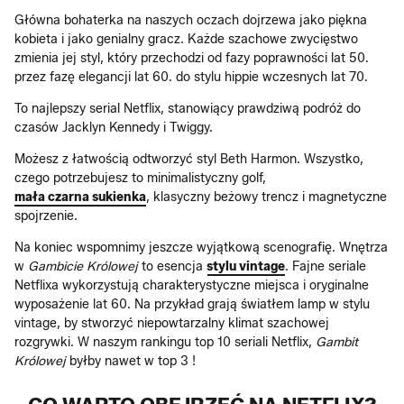
Główna bohaterka na naszych oczach dojrzewa jako piękna
kobieta i jako genialny gracz. Każde szachowe zwycięstwo
zmienia jej styl, który przechodzi od fazy poprawności lat 50.
przez fazę elegancji lat 60. do stylu hippie wczesnych lat 70.
To najlepszy serial Netflix, stanowiący prawdziwą podróż do
czasów Jacklyn Kennedy i Twiggy.
Możesz z łatwością odtworzyć styl Beth Harmon. Wszystko,
czego potrzebujesz to minimalistyczny golf,
mała czarna sukienka
, klasyczny beżowy trencz i magnetyczne
spojrzenie.
Na koniec wspomnimy jeszcze wyjątkową scenografię. Wnętrza
w
Gambicie Królowej
to esencja
stylu vintage
. Fajne seriale
Netflixa wykorzystują charakterystyczne miejsca i oryginalne
wyposażenie lat 60. Na przykład grają światłem lamp w stylu
vintage, by stworzyć niepowtarzalny klimat szachowej
rozgrywki. W naszym rankingu top 10 seriali Netflix,
Gambit
Królowej
byłby nawet w top 3 !