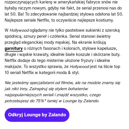
rozpoczynających karierę w amerykańskiej fabryce snów nie
byłaby niczym nowym, gdyby nie fakt, że serial przenosi nas do
lat 50. Ba! To zdecydowanie najbardziej stylowa odsłona lat 50.
Najlepsze seriale Netflix, to oczywiście najlepsze kostiumy.
W
Hollywood
oglądamy nie tylko pastelowe sukienki z szeroką
spódnicą, sznury pereł i czółenka. Serial stanowi świetny
przegląd eleganckiej mody męskiej. Na ekranie królują
garnitury
o różnych fasonach i kolorach, stylowe kapelusze,
długie i wąskie krawaty, idealnie białe koszule i skórzane buty.
Netflix dodaje do tego misternie ułożone fryzury i idealne
makijaże. To wszystko sprawia, że
Hollywood
jest na liście top
10 seriali Netflix w kategorii moda & styl.
Nie jesteśmy specjalistami od filmów, ale na modzie znamy się
jak nikt inny. Zainspiruj się stylem bohaterów
najpopularniejszych seriali i znajdź wszystko, czego
potrzebujesz do 75%* taniej w Lounge by Zalando.
Odkryj Lounge by Zalando