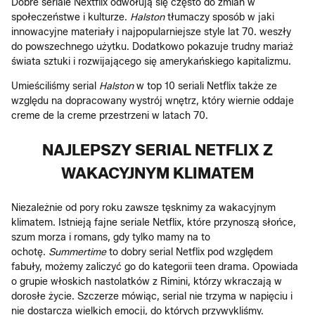
Dobre seriale Nextflix odwołują się często do zmian w
społeczeństwe i kulturze.
Halston
tłumaczy sposób w jaki
innowacyjne materiały i najpopularniejsze style lat 70. weszły
do powszechnego użytku. Dodatkowo pokazuje trudny mariaż
świata sztuki i rozwijającego się amerykańskiego kapitalizmu.
Umieściliśmy serial
Halston
w top 10 seriali Netflix także ze
względu na dopracowany wystrój wnętrz, który wiernie oddaje
creme de la creme przestrzeni w latach 70.
NAJLEPSZY SERIAL NETFLIX Z
WAKACYJNYM KLIMATEM
Niezależnie od pory roku zawsze tęsknimy za wakacyjnym
klimatem. Istnieją fajne seriale Netflix, które przynoszą słońce,
szum morza i romans, gdy tylko mamy na to
ochotę.
Summertime
to dobry serial Netflix pod względem
fabuły, możemy zaliczyć go do kategorii teen drama. Opowiada
o grupie włoskich nastolatków z Rimini, którzy wkraczają w
dorosłe życie. Szczerze mówiąc, serial nie trzyma w napięciu i
nie dostarcza wielkich emocji, do których przywykliśmy.