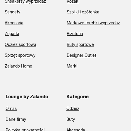
Sneakersy wyprzedaż
Kozaki
Sandały
Szpilki i czółenka
Akcesoria
Markowe torebki wyprzedaż
Zegarki
Biżuteria
Odzież sportowa
Buty sportowe
Sprzęt sportowy
Designer Outlet
Zalando Home
Marki
Lounge by Zalando
Kategorie
O nas
Odzież
Dane firmy
Buty
Polityka prywatności
Akcesoria