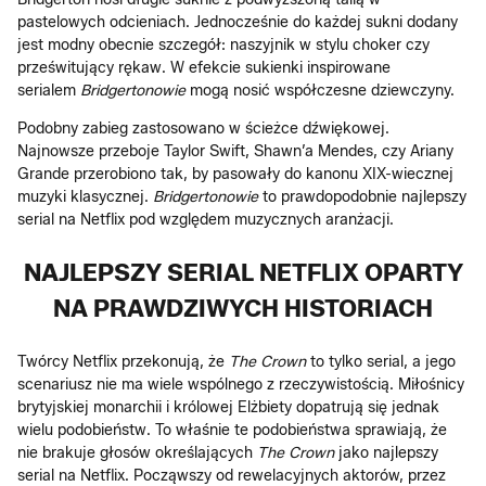
pastelowych odcieniach. Jednocześnie do każdej sukni dodany
jest modny obecnie szczegół: naszyjnik w stylu choker czy
prześwitujący rękaw. W efekcie sukienki inspirowane
serialem
Bridgertonowie
mogą nosić współczesne dziewczyny.
Podobny zabieg zastosowano w ścieżce dźwiękowej.
Najnowsze przeboje Taylor Swift, Shawn’a Mendes, czy Ariany
Grande przerobiono tak, by pasowały do kanonu XIX-wiecznej
muzyki klasycznej.
Bridgertonowie
to prawdopodobnie najlepszy
serial na Netflix pod względem muzycznych aranżacji.
NAJLEPSZY SERIAL NETFLIX OPARTY
NA PRAWDZIWYCH HISTORIACH
Twórcy Netflix przekonują, że
The Crown
to tylko serial, a jego
scenariusz nie ma wiele wspólnego z rzeczywistością. Miłośnicy
brytyjskiej monarchii i królowej Elżbiety dopatrują się jednak
wielu podobieństw. To właśnie te podobieństwa sprawiają, że
nie brakuje głosów określających
The Crown
jako najlepszy
serial na Netflix. Począwszy od rewelacyjnych aktorów, przez