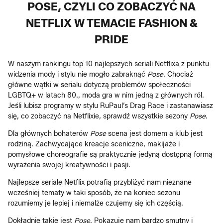
POSE, CZYLI CO ZOBACZYĆ NA
NETFLIX W TEMACIE FASHION &
PRIDE
W naszym rankingu top 10 najlepszych seriali Netflixa z punktu
widzenia mody i stylu nie mogło zabraknąć
Pose
. Chociaż
główne wątki w serialu dotyczą problemów społeczności
LGBTQ+ w latach 80., moda gra w nim jedną z głównych ról.
Jeśli lubisz programy w stylu RuPaul’s Drag Race i zastanawiasz
się, co zobaczyć na Netflixie, sprawdź wszystkie sezony
Pose
.
Dla głównych bohaterów
Pose
scena jest domem a klub jest
rodziną. Zachwycające kreacje sceniczne, makijaże i
pomysłowe choreografie są praktycznie jedyną dostępną formą
wyrażenia swojej kreatywności i pasji.
Najlepsze seriale Netflix potrafią przybliżyć nam nieznane
wcześniej tematy w taki sposób, że na koniec sezonu
rozumiemy je lepiej i niemalże czujemy się ich częścią.
Dokładnie takie jest
Pose
. Pokazuje nam bardzo smutny i