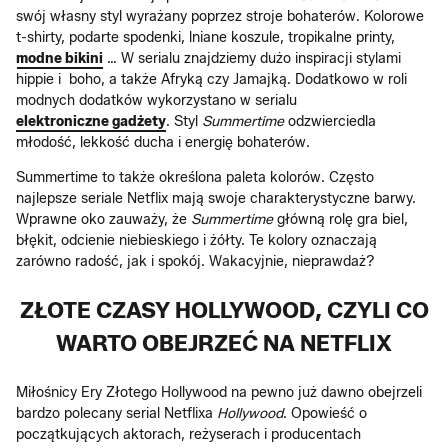
swój własny styl wyrażany poprzez stroje bohaterów. Kolorowe
t-shirty, podarte spodenki, lniane koszule, tropikalne printy,
modne bikini
… W serialu znajdziemy dużo inspiracji stylami
hippie i boho, a także Afryką czy Jamajką. Dodatkowo w roli
modnych dodatków wykorzystano w serialu
elektroniczne gadżety
. Styl
Summertime
odzwierciedla
młodość, lekkość ducha i energię bohaterów.
Summertime to także określona paleta kolorów. Często
najlepsze seriale Netflix mają swoje charakterystyczne barwy.
Wprawne oko zauważy, że
Summertime
główną rolę gra biel,
błękit, odcienie niebieskiego i żółty. Te kolory oznaczają
zarówno radość, jak i spokój. Wakacyjnie, nieprawdaż?
ZŁOTE CZASY HOLLYWOOD, CZYLI CO
WARTO OBEJRZEĆ NA NETFLIX
Miłośnicy Ery Złotego Hollywood na pewno już dawno obejrzeli
bardzo polecany serial Netflixa
Hollywood
. Opowieść o
początkujących aktorach, reżyserach i producentach