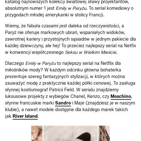
katalog najnowszych kolekcji światowej sławy projektantów,
absolutnym numer 1 jest
Emily w Paryżu
. To serial komediowy o
przygodach młodej amerykanki w stolicy Francji.
Wiemy, że fabuła czasami jest daleka od rzeczywistości, a
Paryż nie oferuje markowych ubrań, wspaniałych widoków,
zawrotnej kariery i przystojnych sąsiadów w jednym pakiecie dla
każdej dziewczyny, ale hej! To przecież najlepszy serial na Netfix
w konwencji współczesnego
Seksu w Wielkim Mieście
.
Dlaczego
Emily w Paryżu
to najlepszy serial na Netflix dla
miłośników mody? W każdym odcinku główna bohaterka
prezentuje szereg fantazyjnych stylizacji, w których można
zauważyć modę z praktycznie każdej półki cenowej. To zasługa
słynnej kostiumograf Patricii Field. W serialu znajdziemy
luksusowe projekty z wybiegów Chanel, Kenzo, czy
Moschino
,
słynne francuskie marki
Sandro
i Maje (znajdziesz je w naszym
klubie), a nawet modele dostępne dla każdego marek takich
jak
River Island
.