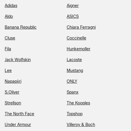
Adidas
Aigner
Aldo
ASICS
Banana Republic
Chiara Ferragni
Cluse
Coccinelle
Fila
Hunkemoller
Jack Wolfskin
Lacoste
Lee
Mustang
Napapijri
ONLY
S.Oliver
Spanx
Strellson
The Kooples
The North Face
Topshop
Under Armour
Villeroy & Boch