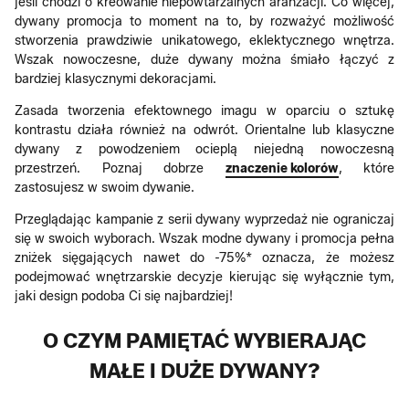
jeśli chodzi o kreowanie niepowtarzalnych aranżacji. Co więcej,
dywany promocja to moment na to, by rozważyć możliwość
stworzenia prawdziwie unikatowego, eklektycznego wnętrza.
Wszak nowoczesne, duże dywany można śmiało łączyć z
bardziej klasycznymi dekoracjami.
Zasada tworzenia efektownego imagu w oparciu o sztukę
kontrastu działa również na odwrót. Orientalne lub klasyczne
dywany z powodzeniem ocieplą niejedną nowoczesną
przestrzeń. Poznaj dobrze
znaczenie kolorów
, które
zastosujesz w swoim dywanie.
Przeglądając kampanie z serii dywany wyprzedaż nie ograniczaj
się w swoich wyborach. Wszak modne dywany i promocja pełna
zniżek sięgających nawet do -75%* oznacza, że możesz
podejmować wnętrzarskie decyzje kierując się wyłącznie tym,
jaki design podoba Ci się najbardziej!
O CZYM PAMIĘTAĆ WYBIERAJĄC
MAŁE I DUŻE DYWANY?