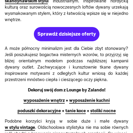
skandynawskim stylu
i industrialnym. Inspirowane nordycką
kulturą oraz surowością nowoczesnych loftów dywany urzekają
wysmakowanym stylem, który z łatwością wpisze się w niejedno
wnętrze.
Sprawdź dzisiejsze oferty
A może północny minimalizm jest dla Ciebie zbyt stonowany?
Jeśli poszukujesz bogactwa misternych wzorów, to przyjrzyj się
bliżej orientalnym modelom podczas najbliższej kampanii
dywany outlet. Zachwycające i kunsztownie tkane dywany
inspirowane motywami z odległych kultur wniosą do każdej
przestrzeni mnóstwo ciepła i cieszącego oczy piękna.
Dekoruj swój dom z Lounge by Zalando!
wyposażenie wnętrz
♦
wyposażenie kuchni
poduszki dekoracyjne
♦
tanie koce
♦
stoliki nocne
Podobne korzyści kryją w sobie duże i małe dywany
w stylu vintage
. Oldschoolowa stylistyka nie ma sobie równych