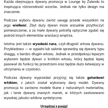
Każda obejmująca dywany promocja w Lounge by Zalando to
inspirująca różnorodność wzorów. Jednak nie tylko design ma
znaczenie.
Podczas wyboru dywanu zwróć uwagę przede wszystkim na
jego
wielkość
. Zbyt duży dywan może wizualnie przytłoczyć
pomieszczenie, a za małe dywany potrafią optycznie zgubić się
pośród innych elementów aranżacji wnętrza.
Istotna jest także
wysokość runa
, czyli długość włosia dywanu.
Przykładowo — w sypialni lub salonie sprawdzą się dywany typu
shaggy, o bardzo długim włosiu. Jednak w przedpokoju lepszym
wyborem będzie dywan o krótkim włosiu, który będzie lepiej
pasował do funkcji tej przestrzeni oraz będzie dużo łatwiejszy w
utrzymaniu w czystości.
Podczas dywany wyprzedaż przyjrzyj się także
gatunkowi
włókien
, z jakich został wykonany dany model. Dywany
promocja to zarówno modele tkane z naturalnych materiałów,
jak i tanie dywany znanych marek, w których zastosowano
wysokiej jakości włókna syntetyczne.
Urządzaj z pasją!