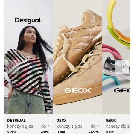
Poprzedni
Dalej
DESIGUAL
GEOX
GEOX
kończy się za
do *
kończy się za
do *
kończy się za
2 dni
-70%
3 dni
-69%
2 dni