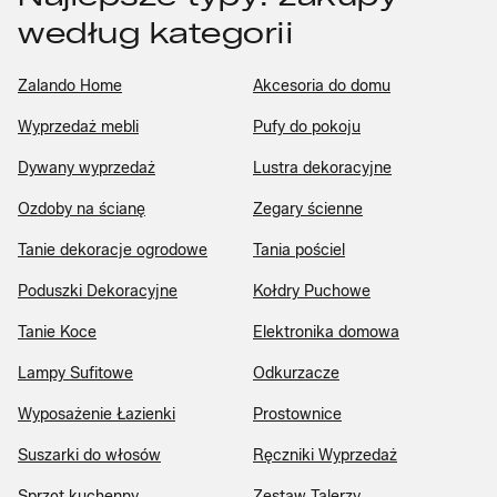
według kategorii
Zalando Home
Akcesoria do domu
Wyprzedaż mebli
Pufy do pokoju
Dywany wyprzedaż
Lustra dekoracyjne
Ozdoby na ścianę
Zegary ścienne
Tanie dekoracje ogrodowe
Tania pościel
Poduszki Dekoracyjne
Kołdry Puchowe
Tanie Koce
Elektronika domowa
Lampy Sufitowe
Odkurzacze
Wyposażenie Łazienki
Prostownice
Suszarki do włosów
Ręczniki Wyprzedaż
Sprzęt kuchenny
Zestaw Talerzy