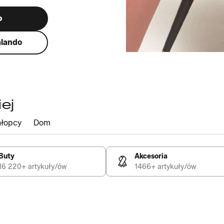
o
alando
ej
łopcy
Dom
Buty
Akcesoria
16 220+ artykuły/ów
1466+ artykuły/ów