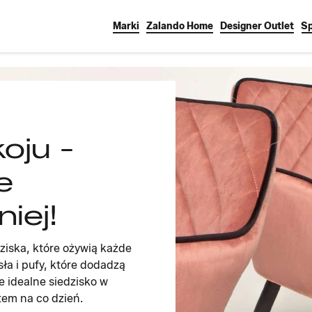
Marki
Zalando Home
Designer Outlet
Sp
oju -
e
niej!
dziska, które ożywią każde
ła i pufy, które dodadzą
je idealne siedzisko w
rtem na co dzień.