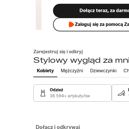
Dołącz teraz, za darm
Zaloguj się za pomocą Z
Zarejestruj się i odkryj
Stylowy wygląd za mni
Kobiety
Mężczyźni
Dziewczynki
Ch
Odzież
36 594+ artykuły/ów
Dołącz i odkrywaj