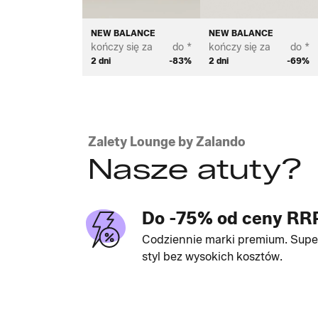
NEW BALANCE
NEW BALANCE
kończy się za
do *
kończy się za
do *
2 dni
-83%
2 dni
-69%
Zalety Lounge by Zalando
Nasze atuty?
Do -75% od ceny RR
Codziennie marki premium. Supe
styl bez wysokich kosztów.