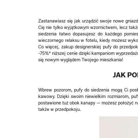
Zastanawiasz się jak urządzić swoje nowe gnia
Cię nie tylko wyjątkowym wzornictwem, lecz takż
siedzenia łatwo dopasujesz do każdego pomies
wieczornego relaksu w fotelu, kiedy możesz wyko
Co więcej, zakup designerskiej pufy do przedp
-75%* niższej cenie dzięki kampaniom wyprzedażo
się nowym wyglądem Twojego mieszkania!
JAK P
Wbrew pozorom, pufy do siedzenia mogą Ci posłuż
kawowy. Dzięki swoim niewielkim rozmiarom, pufy
postawione tuż obok kanapy — możesz położyć na ni
także w przedpokoju.