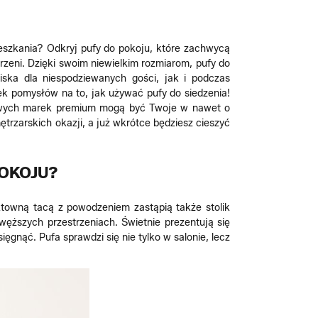
szkania? Odkryj pufy do pokoju, które zachwycą
zeni. Dzięki swoim niewielkim rozmiarom, pufy do
ska dla niespodziewanych gości, jak i podczas
ek pomysłów na to, jak używać pufy do siedzenia!
opowych marek premium mogą być Twoje w nawet o
rzarskich okazji, a już wkrótce będziesz cieszyć
OKOJU?
ektowną tacą z powodzeniem zastąpią także stolik
węższych przestrzeniach. Świetnie prezentują się
ęgnąć. Pufa sprawdzi się nie tylko w salonie, lecz