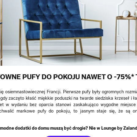
OWNE PUFY DO POKOJU NAWET O -75%* 
ę osiemnastowiecznej Francji. Pierwsze pufy były ogromnych rozmia
 gdy zaczęto kłaść miękkie poduszki na twarde siedziska krzeseł i ł
wet w wydaniu bez oparcia stanowi zaskakująco wygodne miejsc
chwalić markowe pufy do pokoju, to jasnym staje się, że są 
 modne dodatki do domu muszą być drogie? Nie w Lounge by Zaland