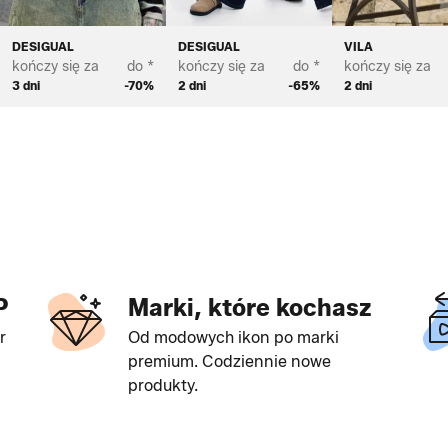
DESIGUAL
DESIGUAL
VILA
kończy się za
do *
kończy się za
do *
kończy się za
3 dni
-70%
2 dni
-65%
2 dni
P
Marki, które kochasz
r
Od modowych ikon po marki
premium. Codziennie nowe
produkty.