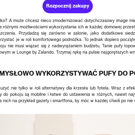
Rozpocznij zakupy
zdko? A może chcesz nieco zmodernizować dotychczasowy image mie
e różnymi możliwościami wykorzystania ich w każdej domowej przestr
zczenia. Przydadzą się zarówno w salonie, jako dodatkowe siedzi
rzystać je w roli komfortowego podnóżka. To jednak dopiero począt
okoju nie musi wiązać się z nadwyrężaniem budżetu. Tanie pufy t
wym w Lounge by Zalando. Trzymaj rękę na pulsie najgorętszych wnęt
OMYSŁOWO WYKORZYSTYWAĆ PUFY DO P
yć nie tylko w roli alternatywy dla krzesła lub fotela. Wraz z ef
 do pokoju są mobilne i łatwe do ustawienia w różnych, nawet naj
ch na przykład gazety i smartfona, by móc w każdej chwili po nie si