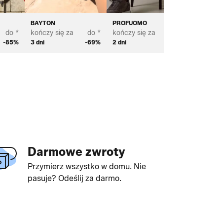
BAYTON
PROFUOMO
BIANCO
do *
kończy się za
do *
kończy się za
do *
kończy s
-85%
3 dni
-69%
2 dni
-69%
3 dni
Darmowe zwroty
Przymierz wszystko w domu. Nie
pasuje? Odeślij za darmo.