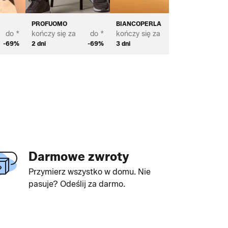
PROFUOMO
BIANCOPERLA
BROSTE
do *
kończy się za
do *
kończy się za
do *
kończy s
-69%
2 dni
-69%
3 dni
-70%
4 dni
Darmowe zwroty
Przymierz wszystko w domu. Nie
pasuje? Odeślij za darmo.