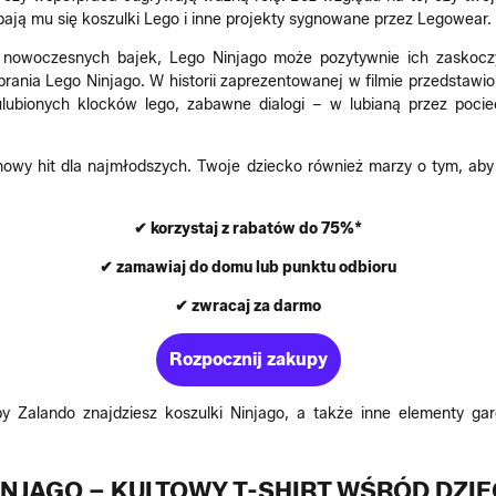
obają mu się koszulki Lego i inne projekty sygnowane przez Legowear.
 nowoczesnych bajek, Lego Ninjago może pozytywnie ich zaskoczy
ubrania Lego Ninjago. W historii zaprezentowanej w filmie przedstaw
ulubionych klocków lego, zabawne dialogi – w lubianą przez pociec
nowy hit dla najmłodszych. Twoje dziecko również marzy o tym, aby 
✔ korzystaj z rabatów do 75%*
✔ zamawiaj do domu lub punktu odbioru
✔ zwracaj za darmo
Rozpocznij zakupy
 Zalando znajdziesz koszulki Ninjago, a także inne elementy g
INJAGO – KULTOWY T-SHIRT WŚRÓD DZI