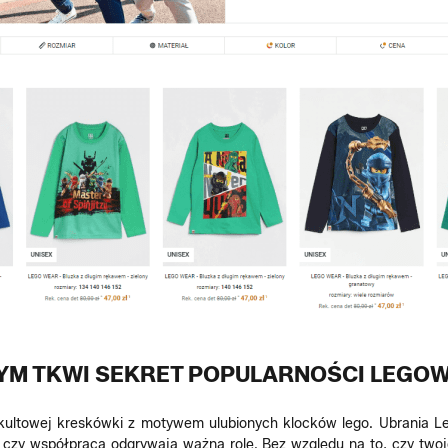
YM TKWI SEKRET POPULARNOŚCI LEGO
j kultowej kreskówki z motywem ulubionych klocków lego. Ubrania 
źń czy współpraca odgrywają ważną rolę. Bez względu na to, czy two