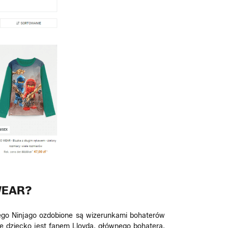
WEAR?
Lego Ninjago ozdobione są wizerunkami bohaterów
je dziecko jest fanem Lloyda, głównego bohatera,