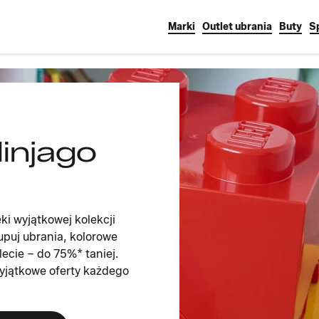
Marki
Outlet ubrania
Buty
S
injago
i wyjątkowej kolekcji
Kupuj ubrania, kolorowe
lecie – do 75%* taniej.
 wyjątkowe oferty każdego