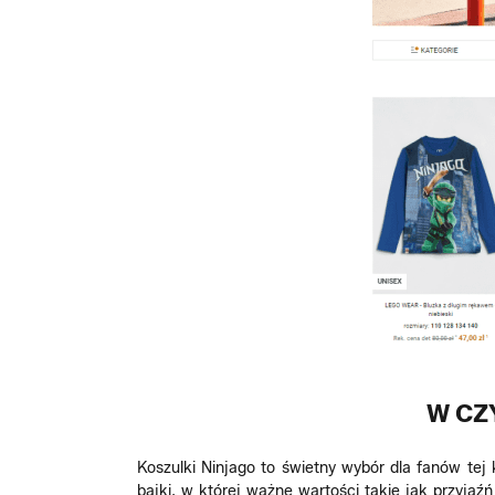
W CZ
Koszulki Ninjago to świetny wybór dla fanów te
bajki, w której ważne wartości takie jak przyja