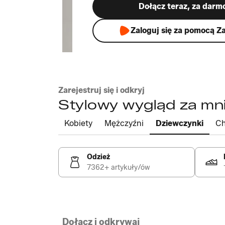
Dołącz teraz, za darm
Zaloguj się za pomocą Z
Zarejestruj się i odkryj
Stylowy wygląd za mni
Kobiety
Mężczyźni
Dziewczynki
Ch
Odzież
7362+ artykuły/ów
Dołącz i odkrywaj