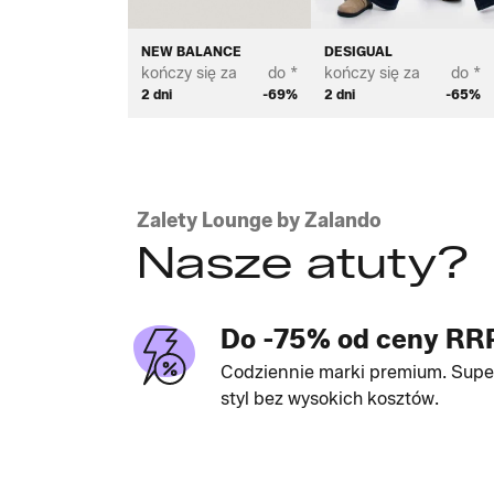
NEW BALANCE
DESIGUAL
kończy się za
do *
kończy się za
do *
2 dni
-69%
2 dni
-65%
Zalety Lounge by Zalando
Nasze atuty?
Do -75% od ceny RR
Codziennie marki premium. Supe
styl bez wysokich kosztów.