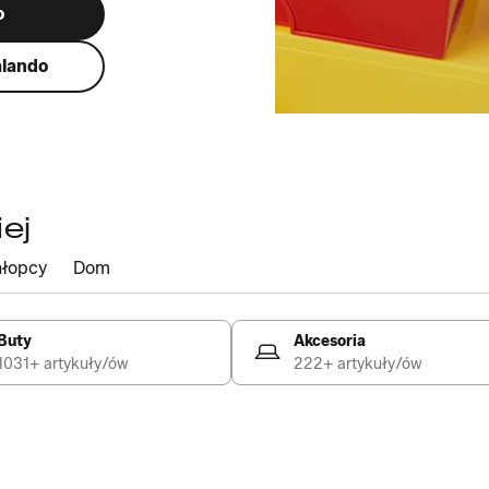
o
alando
ej
łopcy
Dom
Buty
Akcesoria
1031+ artykuły/ów
222+ artykuły/ów