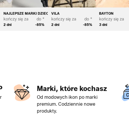
NAJLEPSZE MARKI DZIECIĘCE
VILA
BAYTON
kończy się za
do *
kończy się za
do *
kończy się za
2 dni
-85%
2 dni
-85%
3 dni
P
Marki, które kochasz
r
Od modowych ikon po marki
premium. Codziennie nowe
produkty.