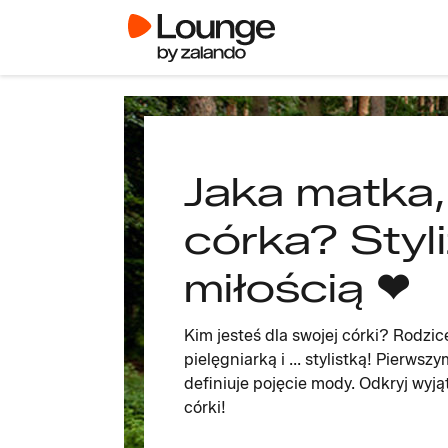
Jaka matka,
córka? Styli
miłością ❤
Kim jesteś dla swojej córki? Rodzi
pielęgniarką i ... stylistką! Pierws
definiuje pojęcie mody. Odkryj wyją
córki!