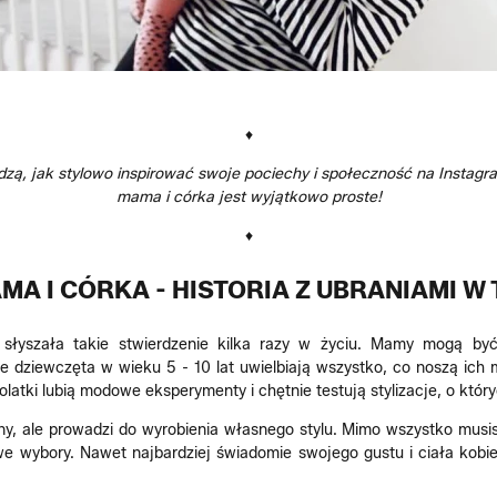
♦
ą, jak stylowo inspirować swoje pociechy i społeczność na Instagrami
mama i córka jest wyjątkowo proste!
♦
MA I CÓRKA - HISTORIA Z UBRANIAMI W 
łyszała takie stwierdzenie kilka razy w życiu. Mamy mogą być
e dziewczęta w wieku 5 - 10 lat uwielbiają wszystko, co noszą ich m
olatki lubią modowe eksperymenty i chętnie testują stylizacje, o któr
ny, ale prowadzi do wyrobienia własnego stylu. Mimo wszystko musi
e wybory. Nawet najbardziej świadomie swojego gustu i ciała kobi