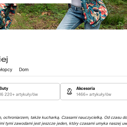
ej
łopcy
Dom
Buty
Akcesoria
16 220+ artykuły/ów
1466+ artykuły/ów
em, ochroniarzem, także kucharką. Czasami nauczycielką. Od czasu d
i tymi zawodami jest jeszcze jeden, który czasami umyka naszej uwa